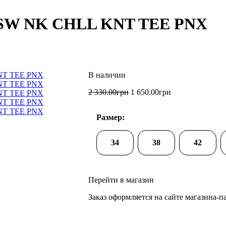
NSW NK CHLL KNT TEE PNX
2 330
.
00
грн
1 650
.
00
грн
Размер:
34
38
42
Перейти в магазин
Заказ оформляется на сайте магазина-п