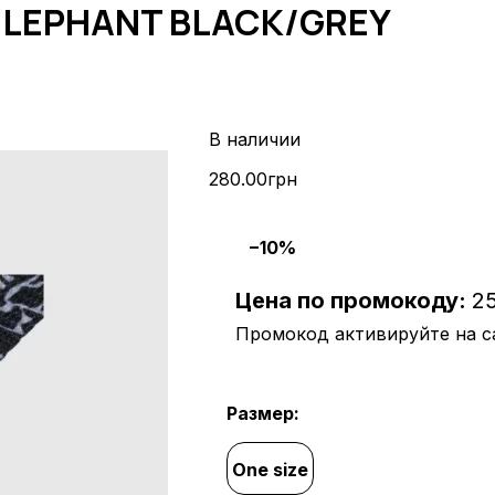
 ELEPHANT BLACK/GREY
280
.
00
грн
−10%
Цена по промокоду:
2
Промокод активируйте на сай
Размер:
One size