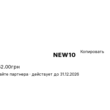
Копировать
NEW10
52
.
00
грн
те партнера · действует до 31.12.2026