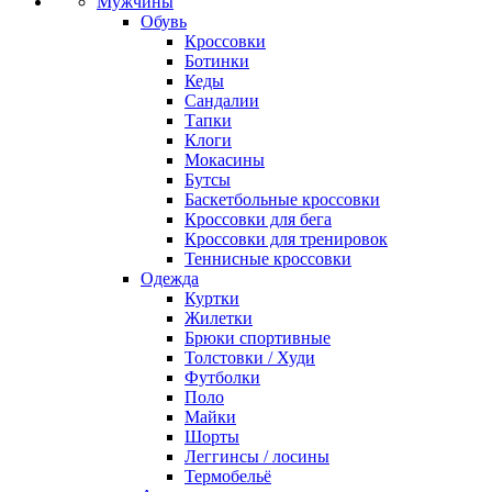
Мужчины
Обувь
Кроссовки
Ботинки
Кеды
Сандалии
Тапки
Клоги
Мокасины
Бутсы
Баскетбольные кроссовки
Кроссовки для бега
Кроссовки для тренировок
Теннисные кроссовки
Одежда
Куртки
Жилетки
Брюки спортивные
Толстовки / Худи
Футболки
Поло
Майки
Шорты
Леггинсы / лосины
Термобельё