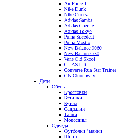
Air Force 1
Nike Dunk
Nike Cortez
Adidas Samba
Adidas Gazelle
Adidas Tokyo
Puma Speedcat
Puma Mostro
New Balance 9060
New Balance 530
Vans Old Skool
CT AS Lift
Converse Run Star Trainer
ON Cloudaway
Дети
Обувь
Кроссовки
Ботинки
Бутсы
Сандалии
Тапки
Мокасины
Одежда
Футболки / майки
Шорты