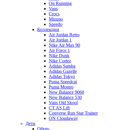
On Running
Vans
Crocs
Mizuno
Speedo
Коллекции
Air Jordan Retro
Air Jordan 1
Nike Air Max 90
Air Force 1
Nike Dunk
Nike Cortez
Adidas Samba
Adidas Gazelle
Adidas Tokyo
Puma Speedcat
Puma Mostro
New Balance 9060
New Balance 530
Vans Old Skool
CT AS Lift
Converse Run Star Trainer
ON Cloudaway
Дети
Обувь