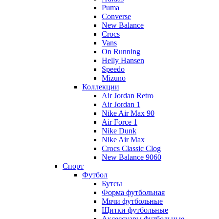
Puma
Converse
New Balance
Crocs
Vans
On Running
Helly Hansen
Speedo
Mizuno
Коллекции
Air Jordan Retro
Air Jordan 1
Nike Air Max 90
Air Force 1
Nike Dunk
Nike Air Max
Crocs Classic Clog
New Balance 9060
Спорт
Футбол
Бутсы
Форма футбольная
Мячи футбольные
Щитки футбольные
Аксессуары футбольные