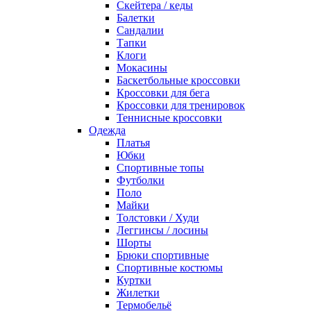
Скейтера / кеды
Балетки
Сандалии
Тапки
Клоги
Мокасины
Баскетбольные кроссовки
Кроссовки для бега
Кроссовки для тренировок
Теннисные кроссовки
Одежда
Платья
Юбки
Спортивные топы
Футболки
Поло
Майки
Толстовки / Худи
Леггинсы / лосины
Шорты
Брюки спортивные
Спортивные костюмы
Куртки
Жилетки
Термобельё