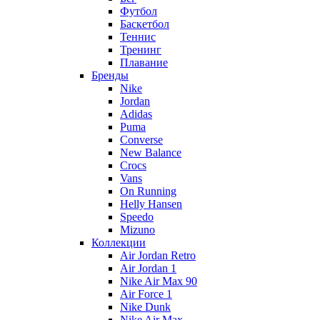
Футбол
Баскетбол
Теннис
Тренинг
Плавание
Бренды
Nike
Jordan
Adidas
Puma
Converse
New Balance
Crocs
Vans
On Running
Helly Hansen
Speedo
Mizuno
Коллекции
Air Jordan Retro
Air Jordan 1
Nike Air Max 90
Air Force 1
Nike Dunk
Nike Air Max