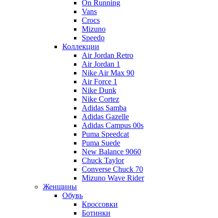
On Running
Vans
Crocs
Mizuno
Speedo
Коллекции
Air Jordan Retro
Air Jordan 1
Nike Air Max 90
Air Force 1
Nike Dunk
Nike Cortez
Adidas Samba
Adidas Gazelle
Adidas Campus 00s
Puma Speedcat
Puma Suede
New Balance 9060
Chuck Taylor
Converse Chuck 70
Mizuno Wave Rider
Женщины
Обувь
Кроссовки
Ботинки