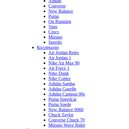
Adidas
Converse
New Balance
Puma
On Running
Vans
Crocs
Mizuno
Speedo
Коллекции
Air Jordan Retro
Air Jordan 1
Nike Air Max 90
Air Force 1
Nike Dunk
Nike Cortez
Adidas Samba
Adidas Gazelle
Adidas Campus 00s
Puma Speedcat
Puma Suede
New Balance 9060
Chuck Taylor
Converse Chuck 70
Mizuno Wave Rider