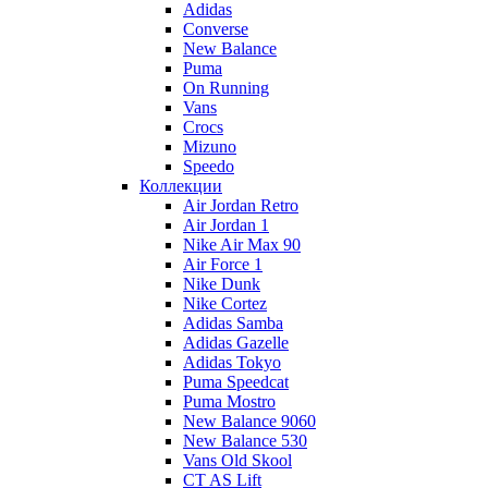
Adidas
Converse
New Balance
Puma
On Running
Vans
Crocs
Mizuno
Speedo
Коллекции
Air Jordan Retro
Air Jordan 1
Nike Air Max 90
Air Force 1
Nike Dunk
Nike Cortez
Adidas Samba
Adidas Gazelle
Adidas Tokyo
Puma Speedcat
Puma Mostro
New Balance 9060
New Balance 530
Vans Old Skool
CT AS Lift