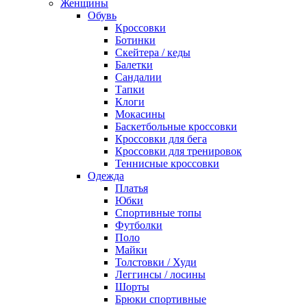
Женщины
Обувь
Кроссовки
Ботинки
Скейтера / кеды
Балетки
Сандалии
Тапки
Клоги
Мокасины
Баскетбольные кроссовки
Кроссовки для бега
Кроссовки для тренировок
Теннисные кроссовки
Одежда
Платья
Юбки
Спортивные топы
Футболки
Поло
Майки
Толстовки / Худи
Леггинсы / лосины
Шорты
Брюки спортивные