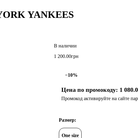
YORK YANKEES
1 200
.
00
грн
−10%
Цена по промокоду:
1 080
.
Промокод активируйте на сайте парт
Размер:
One size