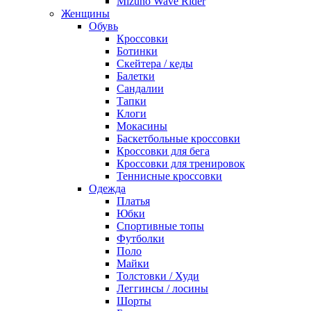
Mizuno Wave Rider
Женщины
Обувь
Кроссовки
Ботинки
Скейтера / кеды
Балетки
Сандалии
Тапки
Клоги
Мокасины
Баскетбольные кроссовки
Кроссовки для бега
Кроссовки для тренировок
Теннисные кроссовки
Одежда
Платья
Юбки
Спортивные топы
Футболки
Поло
Майки
Толстовки / Худи
Леггинсы / лосины
Шорты