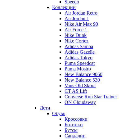
Speedo
Коллекции
Air Jordan Retro
Air Jordan 1
Nike Air Max 90
Air Force 1
Nike Dunk
Nike Cortez
Adidas Samba
Adidas Gazelle
Adidas Tokyo
Puma Speedcat
Puma Mostro
New Balance 9060
New Balance 530
Vans Old Skool
CT AS Lift
Converse Run Star Trainer
ON Cloudaway
Дети
Обувь
Кроссовки
Ботинки
Бутсы
Сандалии