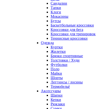
Сандалии
Тапки
Клоги
Мокасины
Бутсы
Баскетбольные кроссовки
Кроссовки для бега
Кроссовки для тренировок
Теннисные кроссовки
Одежда
Куртки
Жилетки
Брюки спортивные
Толстовки / Худи
Футболки
Поло
Майки
Шорты
Леггинсы / лосины
Термобельё
Аксессуары
Шапки
Кепки
Рюкзаки
Сумки