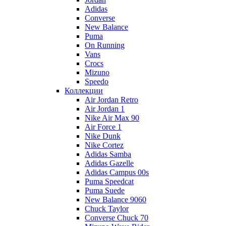
Adidas
Converse
New Balance
Puma
On Running
Vans
Crocs
Mizuno
Speedo
Коллекции
Air Jordan Retro
Air Jordan 1
Nike Air Max 90
Air Force 1
Nike Dunk
Nike Cortez
Adidas Samba
Adidas Gazelle
Adidas Campus 00s
Puma Speedcat
Puma Suede
New Balance 9060
Chuck Taylor
Converse Chuck 70