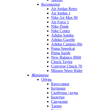
Коллекции
Air Jordan Retro
Air Jordan 1
Nike Air Max 90
Air Force 1
Nike Dunk
Nike Cortez
Adidas Samba
Adidas Gazelle
Adidas Campus 00s
Puma Speedcat
Puma Suede
New Balance 9060
Chuck Taylor
Converse Chuck 70
Mizuno Wave Rider
Женщины
Обувь
Кроссовки
Ботинки
Скейтера / кеды
Балетки
Сандалии
Тапки