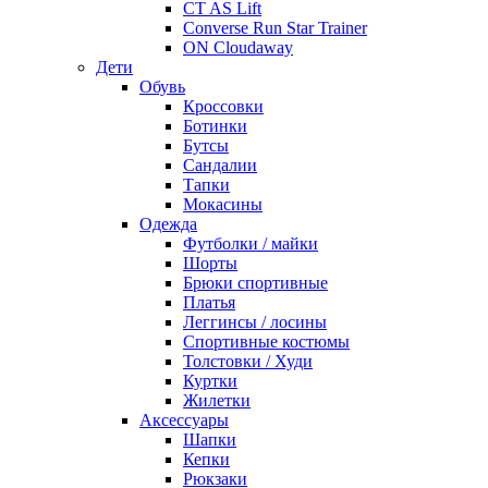
CT AS Lift
Converse Run Star Trainer
ON Cloudaway
Дети
Обувь
Кроссовки
Ботинки
Бутсы
Сандалии
Тапки
Мокасины
Одежда
Футболки / майки
Шорты
Брюки спортивные
Платья
Леггинсы / лосины
Спортивные костюмы
Толстовки / Худи
Куртки
Жилетки
Аксессуары
Шапки
Кепки
Рюкзаки