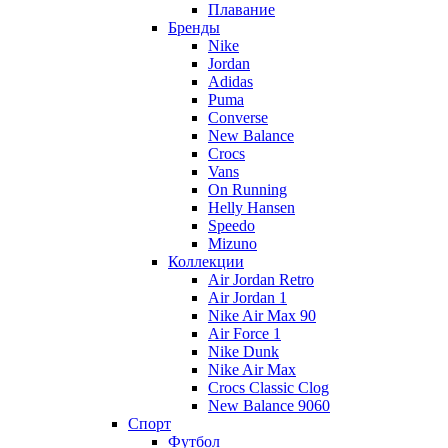
Плавание
Бренды
Nike
Jordan
Adidas
Puma
Converse
New Balance
Crocs
Vans
On Running
Helly Hansen
Speedo
Mizuno
Коллекции
Air Jordan Retro
Air Jordan 1
Nike Air Max 90
Air Force 1
Nike Dunk
Nike Air Max
Crocs Classic Clog
New Balance 9060
Спорт
Футбол