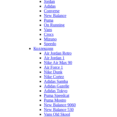
Jordan
Adidas
Converse
New Balance
Puma
On Running
Vans
Crocs
Mizuno
Speedo
Коллекции
Air Jordan Retro
Air Jordan 1
Nike Air Max 90
Air Force 1
Nike Dunk
Nike Cortez
Adidas Samba
Adidas Gazelle
Adidas Tokyo
Puma Speedcat
Puma Mostro
New Balance 9060
New Balance 530
Vans Old Skool