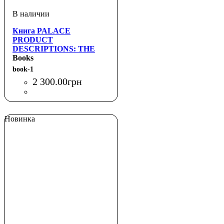
Книга PALACE
PRODUCT
DESCRIPTIONS: THE
SELECTED ARCHIVE
Books
(PHAIDON)
book-1
2 300
.
00
грн
Новинка