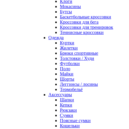
Клоги
Мокасины
Бутсы
Баскетбольные кроссовки
Кроссовки для бега
Кроссовки для тренировок
Теннисные кроссовки
Одежда
Куртки
Жилетки
Брюки спортивные
Толстовки / Худи
Футболки
Поло
Майки
Шорты
Леггинсы / лосины
Термобельё
Аксессуары
Шапки
Кепки
Рюкзаки
Сумки
Поясные сумки
Кошельки