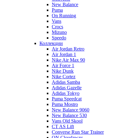
New Balance
Puma
On Running
Vans
Crocs
Mizuno
Speedo
Коллекции
Air Jordan Retro
Air Jordan 1
Nike Air Max 90
Air Force 1
Nike Dunk
Nike Cortez
Adidas Samba
Adidas Gazelle
Adidas Tokyo
Puma Speedcat
Puma Mostro
New Balance 9060
New Balance 530
Vans Old Skool
CT AS Lift
Converse Run Star Trainer
ON Cloudaway