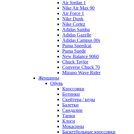
Air Jordan 1
Nike Air Max 90
Air Force 1
Nike Dunk
Nike Cortez
Adidas Samba
Adidas Gazelle
Adidas Campus 00s
Puma Speedcat
Puma Suede
New Balance 9060
Chuck Taylor
Converse Chuck 70
Mizuno Wave Rider
Женщины
Обувь
Кроссовки
Ботинки
Скейтера / кеды
Балетки
Сандалии
Тапки
Клоги
Мокасины
Баскетбольные кроссовки