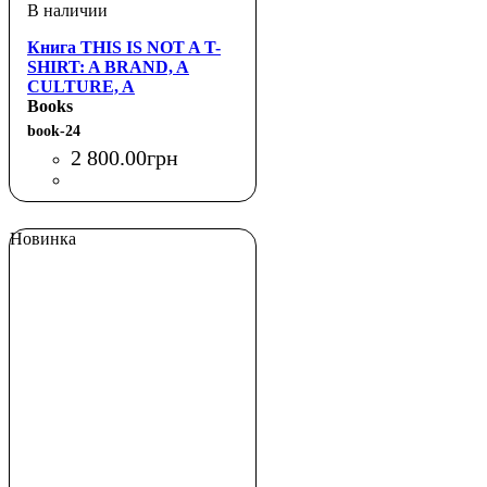
Книга THIS IS NOT A T-
SHIRT: A BRAND, A
CULTURE, A
COMMUNITY, A LIFE IN
Books
STREETWEAR
book-24
(Macmillan Publishers)
2 800
.
00
грн
Новинка