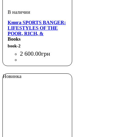
Книга SPORTS BANGER:
LIFESTYLES OF THE
POOR, RICH, &
FAMOUS(THAMES &
Books
HUDSON)
book-2
2 600
.
00
грн
Новинка