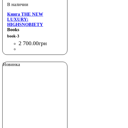
Книга THE NEW
LUXURY:
HIGHSNOBIETY
DEFINING THE
Books
ASPIRATIONALIN THE
book-3
AGE OF
2 700
.
00
грн
HYPE(GESTALTEN)
Новинка