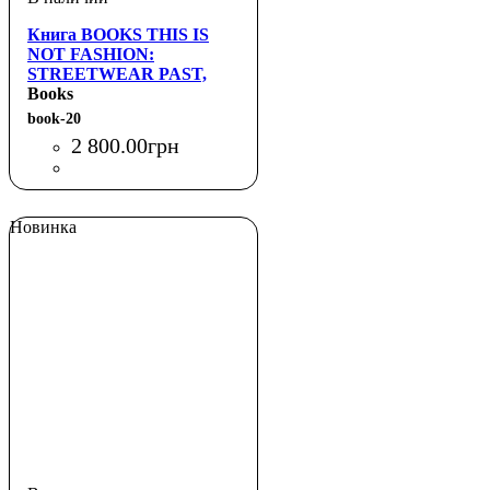
Книга BOOKS THIS IS
NOT FASHION:
STREETWEAR PAST,
PRESENT AND FUTURE
Books
(THAMES & HUDSON)
book-20
2 800
.
00
грн
Новинка