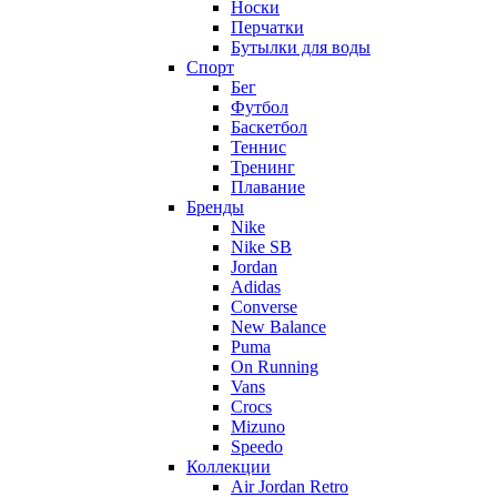
Носки
Перчатки
Бутылки для воды
Спорт
Бег
Футбол
Баскетбол
Теннис
Тренинг
Плавание
Бренды
Nike
Nike SB
Jordan
Adidas
Converse
New Balance
Puma
On Running
Vans
Crocs
Mizuno
Speedo
Коллекции
Air Jordan Retro