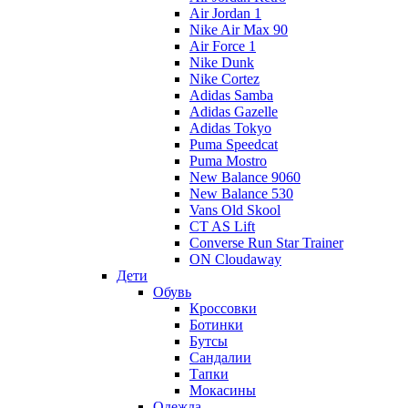
Air Jordan 1
Nike Air Max 90
Air Force 1
Nike Dunk
Nike Cortez
Adidas Samba
Adidas Gazelle
Adidas Tokyo
Puma Speedcat
Puma Mostro
New Balance 9060
New Balance 530
Vans Old Skool
CT AS Lift
Converse Run Star Trainer
ON Cloudaway
Дети
Обувь
Кроссовки
Ботинки
Бутсы
Сандалии
Тапки
Мокасины
Одежда