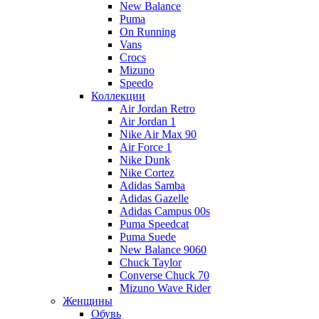
New Balance
Puma
On Running
Vans
Crocs
Mizuno
Speedo
Коллекции
Air Jordan Retro
Air Jordan 1
Nike Air Max 90
Air Force 1
Nike Dunk
Nike Cortez
Adidas Samba
Adidas Gazelle
Adidas Campus 00s
Puma Speedcat
Puma Suede
New Balance 9060
Chuck Taylor
Converse Chuck 70
Mizuno Wave Rider
Женщины
Обувь