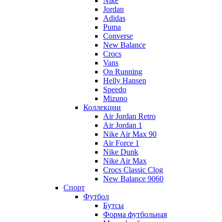
Nike
Jordan
Adidas
Puma
Converse
New Balance
Crocs
Vans
On Running
Helly Hansen
Speedo
Mizuno
Коллекции
Air Jordan Retro
Air Jordan 1
Nike Air Max 90
Air Force 1
Nike Dunk
Nike Air Max
Crocs Classic Clog
New Balance 9060
Спорт
Футбол
Бутсы
Форма футбольная