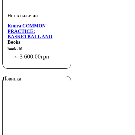
Книга COMMON
PRACTICE:
BASKETBALL AND
CONTEMPORARY ART
Books
(SKIRA)
book-16
3 600
.
00
грн
Новинка