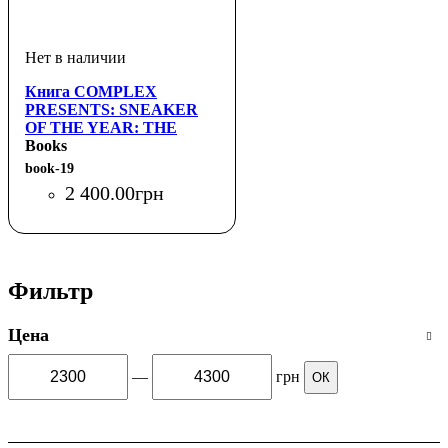
Книга COMPLEX
PRESENTS: SNEAKER
OF THE YEAR: THE
BEST SINCE '85 (Harry N.
Books
Abram)
book-19
2 400
.
00
грн
Фильтр
Цена
—
грн
ОК