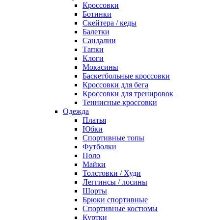
Кроссовки
Ботинки
Скейтера / кеды
Балетки
Сандалии
Тапки
Клоги
Мокасины
Баскетбольные кроссовки
Кроссовки для бега
Кроссовки для тренировок
Теннисные кроссовки
Одежда
Платья
Юбки
Спортивные топы
Футболки
Поло
Майки
Толстовки / Худи
Леггинсы / лосины
Шорты
Брюки спортивные
Спортивные костюмы
Куртки