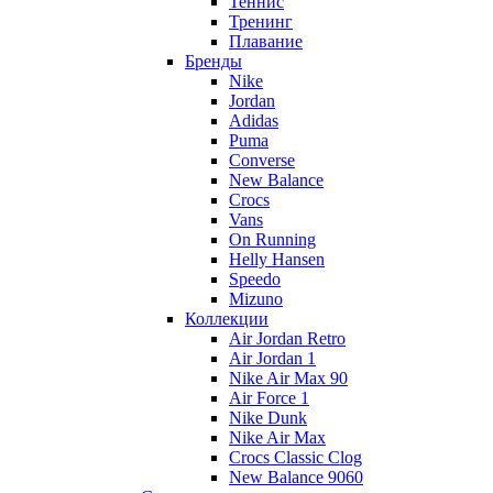
Теннис
Тренинг
Плавание
Бренды
Nike
Jordan
Adidas
Puma
Converse
New Balance
Crocs
Vans
On Running
Helly Hansen
Speedo
Mizuno
Коллекции
Air Jordan Retro
Air Jordan 1
Nike Air Max 90
Air Force 1
Nike Dunk
Nike Air Max
Crocs Classic Clog
New Balance 9060