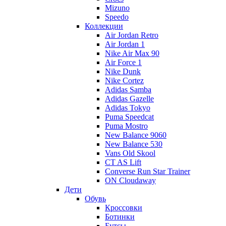
Mizuno
Speedo
Коллекции
Air Jordan Retro
Air Jordan 1
Nike Air Max 90
Air Force 1
Nike Dunk
Nike Cortez
Adidas Samba
Adidas Gazelle
Adidas Tokyo
Puma Speedcat
Puma Mostro
New Balance 9060
New Balance 530
Vans Old Skool
CT AS Lift
Converse Run Star Trainer
ON Cloudaway
Дети
Обувь
Кроссовки
Ботинки
Бутсы