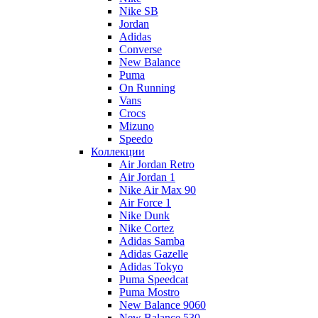
Nike SB
Jordan
Adidas
Converse
New Balance
Puma
On Running
Vans
Crocs
Mizuno
Speedo
Коллекции
Air Jordan Retro
Air Jordan 1
Nike Air Max 90
Air Force 1
Nike Dunk
Nike Cortez
Adidas Samba
Adidas Gazelle
Adidas Tokyo
Puma Speedcat
Puma Mostro
New Balance 9060
New Balance 530