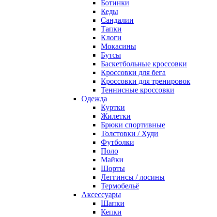
Ботинки
Кеды
Сандалии
Тапки
Клоги
Мокасины
Бутсы
Баскетбольные кроссовки
Кроссовки для бега
Кроссовки для тренировок
Теннисные кроссовки
Одежда
Куртки
Жилетки
Брюки спортивные
Толстовки / Худи
Футболки
Поло
Майки
Шорты
Леггинсы / лосины
Термобельё
Аксессуары
Шапки
Кепки