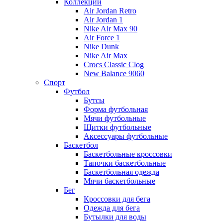
Коллекции
Air Jordan Retro
Air Jordan 1
Nike Air Max 90
Air Force 1
Nike Dunk
Nike Air Max
Crocs Classic Clog
New Balance 9060
Спорт
Футбол
Бутсы
Форма футбольная
Мячи футбольные
Щитки футбольные
Аксессуары футбольные
Баскетбол
Баскетбольные кроссовки
Тапочки баскетбольные
Баскетбольная одежда
Мячи баскетбольные
Бег
Кроссовки для бега
Одежда для бега
Бутылки для воды