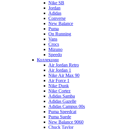
Nike SB
Jordan
Adidas
Converse
New Balance
Puma
On Running
Vans
Crocs
Mizuno
Speedo
Коллекции
Air Jordan Retro
Air Jordan 1
Nike Air Max 90
Air Force 1
Nike Dunk
Nike Cortez
Adidas Samba
Adidas Gazelle
Adidas Campus 00s
Puma Speedcat
Puma Suede
New Balance 9060
Chuck Taylor