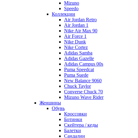
Mizuno
Speedo
Коллекции
Air Jordan Retro
Air Jordan 1
Nike Air Max 90
Air Force 1
Nike Dunk
Nike Cortez
Adidas Samba
Adidas Gazelle
Adidas Campus 00s
Puma Speedcat
Puma Suede
New Balance 9060
Chuck Taylor
Converse Chuck 70
Mizuno Wave Rider
Женщины
Обувь
Кроссовки
Ботинки
Скейтера / кеды
Балетки
Сандалии