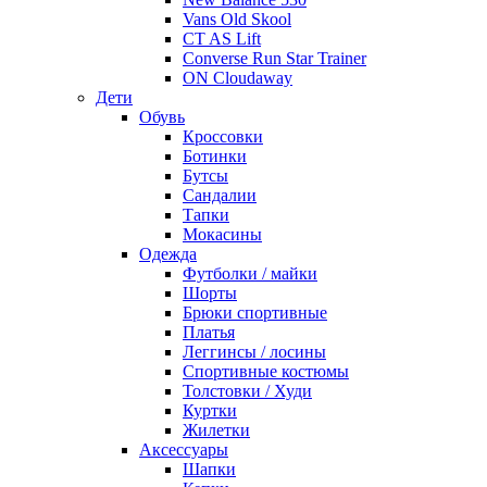
Vans Old Skool
CT AS Lift
Converse Run Star Trainer
ON Cloudaway
Дети
Обувь
Кроссовки
Ботинки
Бутсы
Сандалии
Тапки
Мокасины
Одежда
Футболки / майки
Шорты
Брюки спортивные
Платья
Леггинсы / лосины
Спортивные костюмы
Толстовки / Худи
Куртки
Жилетки
Аксессуары
Шапки