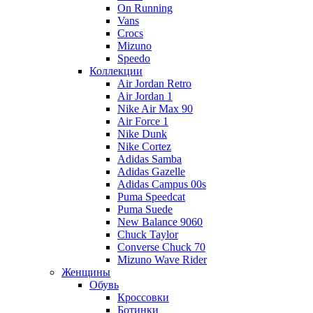
On Running
Vans
Crocs
Mizuno
Speedo
Коллекции
Air Jordan Retro
Air Jordan 1
Nike Air Max 90
Air Force 1
Nike Dunk
Nike Cortez
Adidas Samba
Adidas Gazelle
Adidas Campus 00s
Puma Speedcat
Puma Suede
New Balance 9060
Chuck Taylor
Converse Chuck 70
Mizuno Wave Rider
Женщины
Обувь
Кроссовки
Ботинки