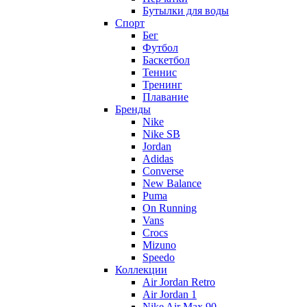
Бутылки для воды
Спорт
Бег
Футбол
Баскетбол
Теннис
Тренинг
Плавание
Бренды
Nike
Nike SB
Jordan
Adidas
Converse
New Balance
Puma
On Running
Vans
Crocs
Mizuno
Speedo
Коллекции
Air Jordan Retro
Air Jordan 1
Nike Air Max 90