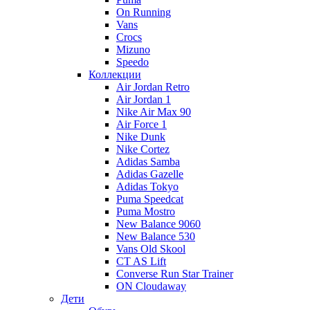
On Running
Vans
Crocs
Mizuno
Speedo
Коллекции
Air Jordan Retro
Air Jordan 1
Nike Air Max 90
Air Force 1
Nike Dunk
Nike Cortez
Adidas Samba
Adidas Gazelle
Adidas Tokyo
Puma Speedcat
Puma Mostro
New Balance 9060
New Balance 530
Vans Old Skool
CT AS Lift
Converse Run Star Trainer
ON Cloudaway
Дети