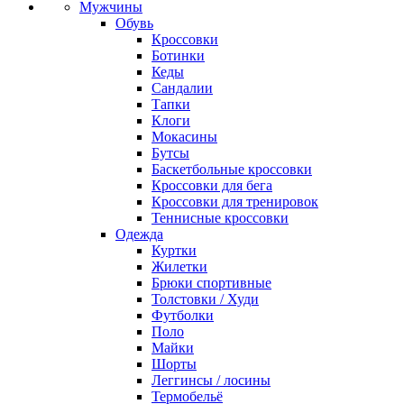
Мужчины
Обувь
Кроссовки
Ботинки
Кеды
Сандалии
Тапки
Клоги
Мокасины
Бутсы
Баскетбольные кроссовки
Кроссовки для бега
Кроссовки для тренировок
Теннисные кроссовки
Одежда
Куртки
Жилетки
Брюки спортивные
Толстовки / Худи
Футболки
Поло
Майки
Шорты
Леггинсы / лосины
Термобельё