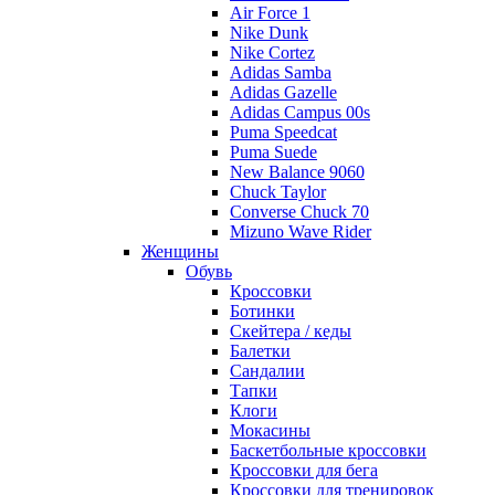
Air Force 1
Nike Dunk
Nike Cortez
Adidas Samba
Adidas Gazelle
Adidas Campus 00s
Puma Speedcat
Puma Suede
New Balance 9060
Chuck Taylor
Converse Chuck 70
Mizuno Wave Rider
Женщины
Обувь
Кроссовки
Ботинки
Скейтера / кеды
Балетки
Сандалии
Тапки
Клоги
Мокасины
Баскетбольные кроссовки
Кроссовки для бега
Кроссовки для тренировок