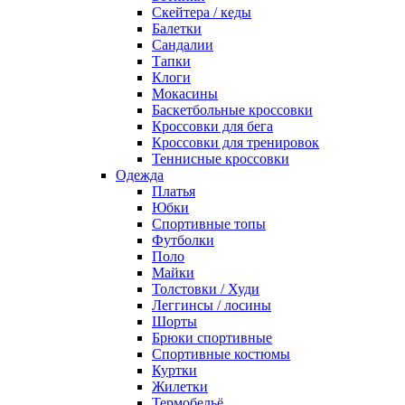
Скейтера / кеды
Балетки
Сандалии
Тапки
Клоги
Мокасины
Баскетбольные кроссовки
Кроссовки для бега
Кроссовки для тренировок
Теннисные кроссовки
Одежда
Платья
Юбки
Спортивные топы
Футболки
Поло
Майки
Толстовки / Худи
Леггинсы / лосины
Шорты
Брюки спортивные
Спортивные костюмы
Куртки
Жилетки
Термобельё