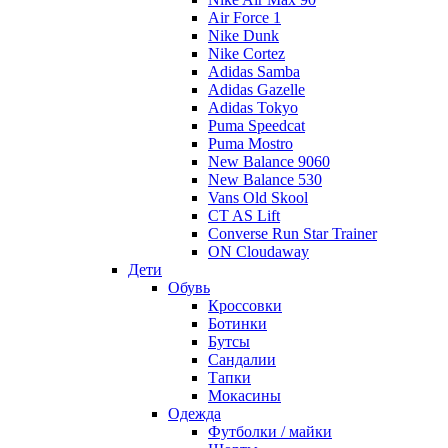
Air Force 1
Nike Dunk
Nike Cortez
Adidas Samba
Adidas Gazelle
Adidas Tokyo
Puma Speedcat
Puma Mostro
New Balance 9060
New Balance 530
Vans Old Skool
CT AS Lift
Converse Run Star Trainer
ON Cloudaway
Дети
Обувь
Кроссовки
Ботинки
Бутсы
Сандалии
Тапки
Мокасины
Одежда
Футболки / майки