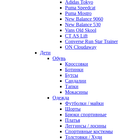
Adidas Tokyo
Puma Speedcat
Puma Mostro
New Balance 9060
New Balance 530
Vans Old Skool
CT AS Lift
Converse Run Star Trainer
ON Cloudaway
Дети
Обувь
Кроссовки
Ботинки
Бутсы
Сандалии
Тапки
Мокасины
Одежда
Футболки / майки
Шорты
Брюки спортивные
Платья
Леггинсы / лосины
Спортивные костюмы
Толстовки / Худи