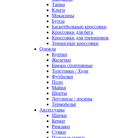
Тапки
Клоги
Мокасины
Бутсы
Баскетбольные кроссовки
Кроссовки для бега
Кроссовки для тренировок
Теннисные кроссовки
Одежда
Куртки
Жилетки
Брюки спортивные
Толстовки / Худи
Футболки
Поло
Майки
Шорты
Леггинсы / лосины
Термобельё
Аксессуары
Шапки
Кепки
Рюкзаки
Сумки
Поясные сумки