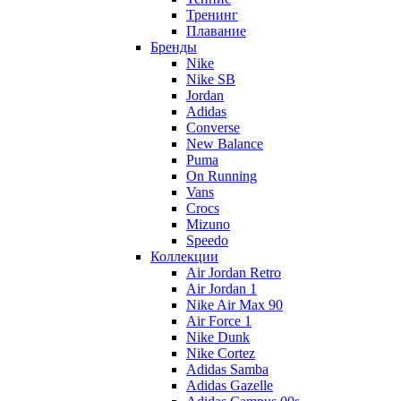
Тренинг
Плавание
Бренды
Nike
Nike SB
Jordan
Adidas
Converse
New Balance
Puma
On Running
Vans
Crocs
Mizuno
Speedo
Коллекции
Air Jordan Retro
Air Jordan 1
Nike Air Max 90
Air Force 1
Nike Dunk
Nike Cortez
Adidas Samba
Adidas Gazelle