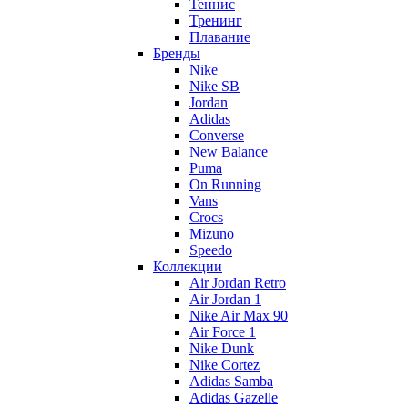
Теннис
Тренинг
Плавание
Бренды
Nike
Nike SB
Jordan
Adidas
Converse
New Balance
Puma
On Running
Vans
Crocs
Mizuno
Speedo
Коллекции
Air Jordan Retro
Air Jordan 1
Nike Air Max 90
Air Force 1
Nike Dunk
Nike Cortez
Adidas Samba
Adidas Gazelle