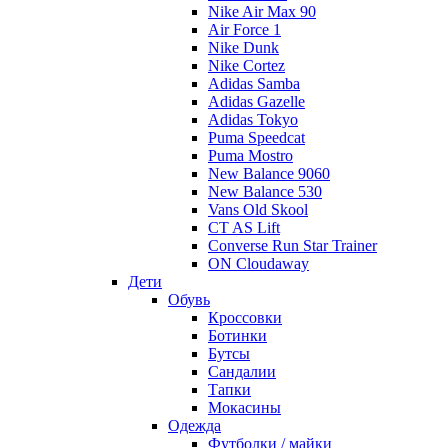
Nike Air Max 90
Air Force 1
Nike Dunk
Nike Cortez
Adidas Samba
Adidas Gazelle
Adidas Tokyo
Puma Speedcat
Puma Mostro
New Balance 9060
New Balance 530
Vans Old Skool
CT AS Lift
Converse Run Star Trainer
ON Cloudaway
Дети
Обувь
Кроссовки
Ботинки
Бутсы
Сандалии
Тапки
Мокасины
Одежда
Футболки / майки