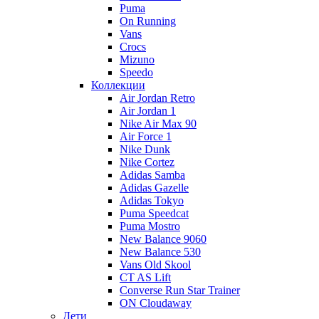
Puma
On Running
Vans
Crocs
Mizuno
Speedo
Коллекции
Air Jordan Retro
Air Jordan 1
Nike Air Max 90
Air Force 1
Nike Dunk
Nike Cortez
Adidas Samba
Adidas Gazelle
Adidas Tokyo
Puma Speedcat
Puma Mostro
New Balance 9060
New Balance 530
Vans Old Skool
CT AS Lift
Converse Run Star Trainer
ON Cloudaway
Дети