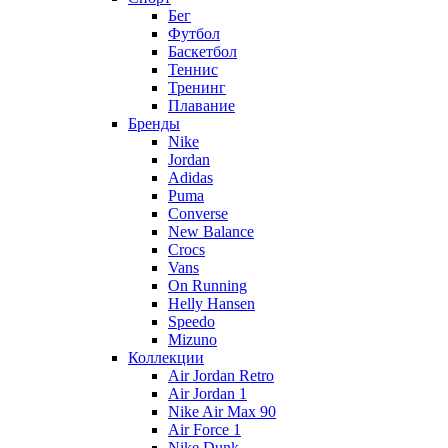
Бег
Футбол
Баскетбол
Теннис
Тренинг
Плавание
Бренды
Nike
Jordan
Adidas
Puma
Converse
New Balance
Crocs
Vans
On Running
Helly Hansen
Speedo
Mizuno
Коллекции
Air Jordan Retro
Air Jordan 1
Nike Air Max 90
Air Force 1
Nike Dunk