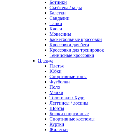
Ботинки
Скейтера / кеды
Балетки
Сандалии
Тапки
Клоги
Мокасины
Баскетбольные кроссовки
Кроссовки для бега
Кроссовки для тренировок
Теннисные кроссовки
Одежда
Платья
Юбки
Спортивные топы
Футболки
Поло
Майки
Толстовки / Худи
Леггинсы / лосины
Шорты
Брюки спортивные
Спортивные костюмы
Куртки
Жилетки