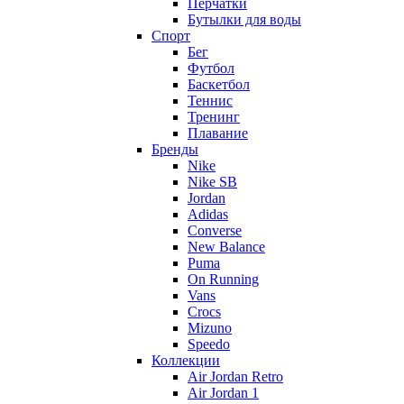
Перчатки
Бутылки для воды
Спорт
Бег
Футбол
Баскетбол
Теннис
Тренинг
Плавание
Бренды
Nike
Nike SB
Jordan
Adidas
Converse
New Balance
Puma
On Running
Vans
Crocs
Mizuno
Speedo
Коллекции
Air Jordan Retro
Air Jordan 1