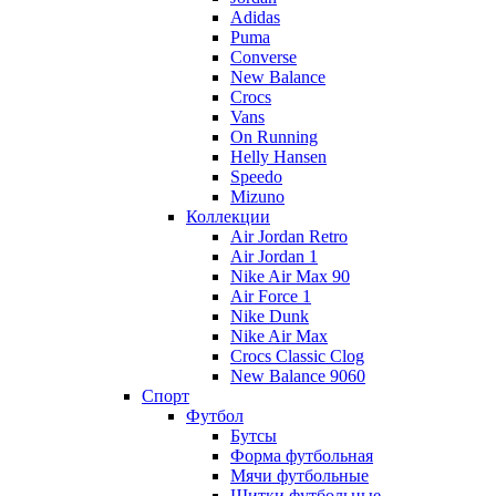
Adidas
Puma
Converse
New Balance
Crocs
Vans
On Running
Helly Hansen
Speedo
Mizuno
Коллекции
Air Jordan Retro
Air Jordan 1
Nike Air Max 90
Air Force 1
Nike Dunk
Nike Air Max
Crocs Classic Clog
New Balance 9060
Спорт
Футбол
Бутсы
Форма футбольная
Мячи футбольные
Щитки футбольные