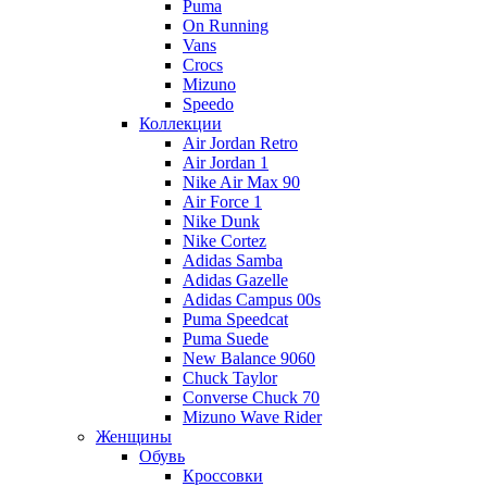
Puma
On Running
Vans
Crocs
Mizuno
Speedo
Коллекции
Air Jordan Retro
Air Jordan 1
Nike Air Max 90
Air Force 1
Nike Dunk
Nike Cortez
Adidas Samba
Adidas Gazelle
Adidas Campus 00s
Puma Speedcat
Puma Suede
New Balance 9060
Chuck Taylor
Converse Chuck 70
Mizuno Wave Rider
Женщины
Обувь
Кроссовки