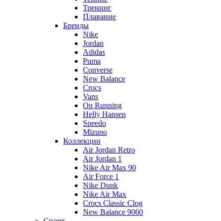
Тренинг
Плавание
Бренды
Nike
Jordan
Adidas
Puma
Converse
New Balance
Crocs
Vans
On Running
Helly Hansen
Speedo
Mizuno
Коллекции
Air Jordan Retro
Air Jordan 1
Nike Air Max 90
Air Force 1
Nike Dunk
Nike Air Max
Crocs Classic Clog
New Balance 9060
Спорт