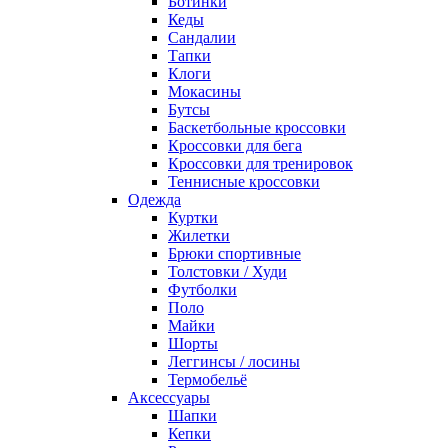
Ботинки
Кеды
Сандалии
Тапки
Клоги
Мокасины
Бутсы
Баскетбольные кроссовки
Кроссовки для бега
Кроссовки для тренировок
Теннисные кроссовки
Одежда
Куртки
Жилетки
Брюки спортивные
Толстовки / Худи
Футболки
Поло
Майки
Шорты
Леггинсы / лосины
Термобельё
Аксессуары
Шапки
Кепки