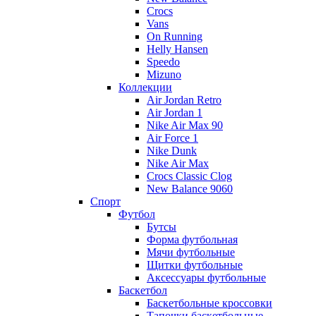
Crocs
Vans
On Running
Helly Hansen
Speedo
Mizuno
Коллекции
Air Jordan Retro
Air Jordan 1
Nike Air Max 90
Air Force 1
Nike Dunk
Nike Air Max
Crocs Classic Clog
New Balance 9060
Спорт
Футбол
Бутсы
Форма футбольная
Мячи футбольные
Щитки футбольные
Аксессуары футбольные
Баскетбол
Баскетбольные кроссовки
Тапочки баскетбольные