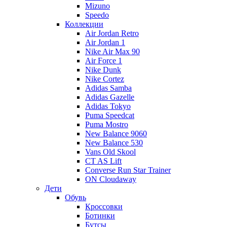
Mizuno
Speedo
Коллекции
Air Jordan Retro
Air Jordan 1
Nike Air Max 90
Air Force 1
Nike Dunk
Nike Cortez
Adidas Samba
Adidas Gazelle
Adidas Tokyo
Puma Speedcat
Puma Mostro
New Balance 9060
New Balance 530
Vans Old Skool
CT AS Lift
Converse Run Star Trainer
ON Cloudaway
Дети
Обувь
Кроссовки
Ботинки
Бутсы