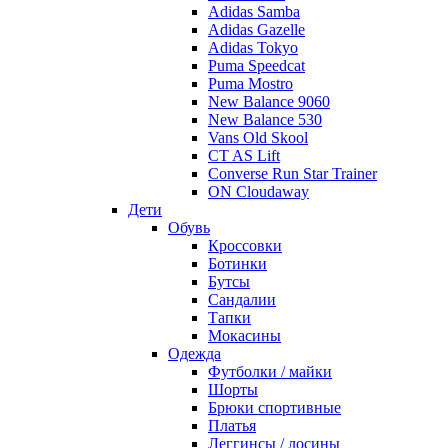
Adidas Samba
Adidas Gazelle
Adidas Tokyo
Puma Speedcat
Puma Mostro
New Balance 9060
New Balance 530
Vans Old Skool
CT AS Lift
Converse Run Star Trainer
ON Cloudaway
Дети
Обувь
Кроссовки
Ботинки
Бутсы
Сандалии
Тапки
Мокасины
Одежда
Футболки / майки
Шорты
Брюки спортивные
Платья
Леггинсы / лосины