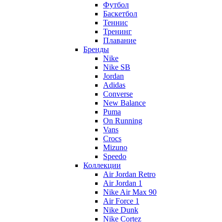
Футбол
Баскетбол
Теннис
Тренинг
Плавание
Бренды
Nike
Nike SB
Jordan
Adidas
Converse
New Balance
Puma
On Running
Vans
Crocs
Mizuno
Speedo
Коллекции
Air Jordan Retro
Air Jordan 1
Nike Air Max 90
Air Force 1
Nike Dunk
Nike Cortez