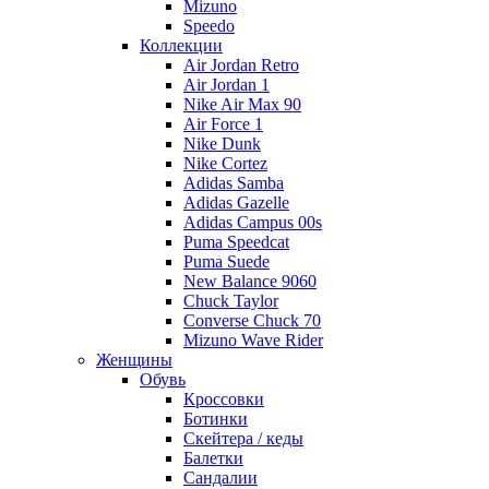
Mizuno
Speedo
Коллекции
Air Jordan Retro
Air Jordan 1
Nike Air Max 90
Air Force 1
Nike Dunk
Nike Cortez
Adidas Samba
Adidas Gazelle
Adidas Campus 00s
Puma Speedcat
Puma Suede
New Balance 9060
Chuck Taylor
Converse Chuck 70
Mizuno Wave Rider
Женщины
Обувь
Кроссовки
Ботинки
Скейтера / кеды
Балетки
Сандалии