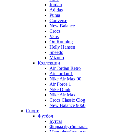
Jordan
Adidas
Puma
Converse
New Balance
Crocs
Vans
On Running
Helly Hansen
Speedo
Mizuno
Коллекции
Air Jordan Retro
Air Jordan 1
Nike Air Max 90
Air Force 1
Nike Dunk
Nike Air Max
Crocs Classic Clog
New Balance 9060
Спорт
Футбол
Бутсы
Форма футбольная
Мячи футбольные