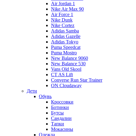
Air Jordan 1
Nike Air Max 90
Air Force 1
Nike Dunk
Nike Cortez
Adidas Samba
Adidas Gazelle
Adidas Tokyo
Puma Speedcat
Puma Mostro
New Balance 9060
New Balance 530
Vans Old Skool
CT AS Lift
Converse Run Star Trainer
ON Cloudaway
Дети
Обувь
Кроссовки
Ботинки
Бутсы
Сандалии
Тапки
Мокасины
Одежда