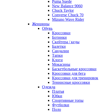
Puma Suede
New Balance 9060
Chuck Taylor
Converse Chuck 70
Mizuno Wave Rider
Женщины
Обувь
Кроссовки
Ботинки
Скейтера / кеды
Балетки
Сандалии
Тапки
Клоги
Мокасины
Баскетбольные кроссовки
Кроссовки для бега
Кроссовки для тренировок
Теннисные кроссовки
Одежда
Платья
Юбки
Спортивные топы
Футболки
Поло