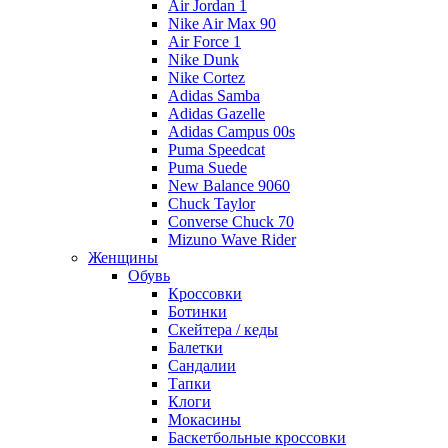
Air Jordan 1
Nike Air Max 90
Air Force 1
Nike Dunk
Nike Cortez
Adidas Samba
Adidas Gazelle
Adidas Campus 00s
Puma Speedcat
Puma Suede
New Balance 9060
Chuck Taylor
Converse Chuck 70
Mizuno Wave Rider
Женщины
Обувь
Кроссовки
Ботинки
Скейтера / кеды
Балетки
Сандалии
Тапки
Клоги
Мокасины
Баскетбольные кроссовки