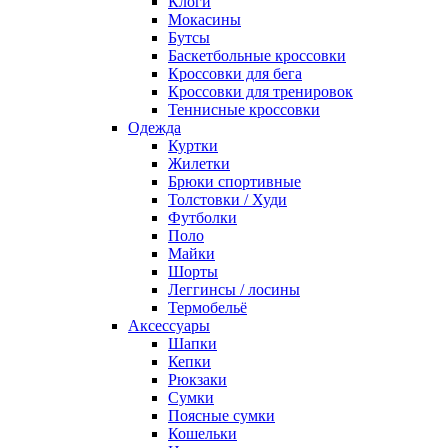
Клоги
Мокасины
Бутсы
Баскетбольные кроссовки
Кроссовки для бега
Кроссовки для тренировок
Теннисные кроссовки
Одежда
Куртки
Жилетки
Брюки спортивные
Толстовки / Худи
Футболки
Поло
Майки
Шорты
Леггинсы / лосины
Термобельё
Аксессуары
Шапки
Кепки
Рюкзаки
Сумки
Поясные сумки
Кошельки