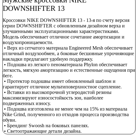
DOWNSHIFTER 13
Кроссовки NIKE DOWNSHIFTER 13 - 13-я по счету версия
серии DOWNSHIFTER с обновленным дизайном верха и
улучшенными эксплуатационными характеристиками.
Модель обеспечивает отличное сочетание амортизации и
воздухопроницаемости.
• Верх из сетчатого материала Engineered Mesh обеспечивает
отличный воздухообмен, а боковые бесшовные упрочняющие
накладки предлагают удобную поддержку.
• Подошва из легкого пеноматериала Phylon обеспечивает
легкость, мягкую амортизацию и естественные ощущения при
беге.
• Протектор подошвы имеет обновленный шаблон и
гарантирует отличное мультиповерхностное сцепление.
• Вставки из высокопрочной углеродистой резины
максимизируют износостойкость зон, наиболее
подверженных износу.
• Подошва изготовлена не менее чем на 15% из материала
Nike Grind, полученного из отходов процесса производства
обуви.
• Брендинг Swoosh на боковых панелях.
• Светоотражающие детали дизайна.