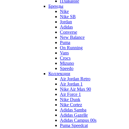
Плавание
Бренды
Nike
Nike SB
Jordan
Adidas
Converse
New Balance
Puma
On Running
Vans
Crocs
Mizuno
Speedo
Коллекции
Air Jordan Retro
Air Jordan 1
Nike Air Max 90
Air Force 1
Nike Dunk
Nike Cortez
Adidas Samba
Adidas Gazelle
Adidas Campus 00s
Puma Speedcat