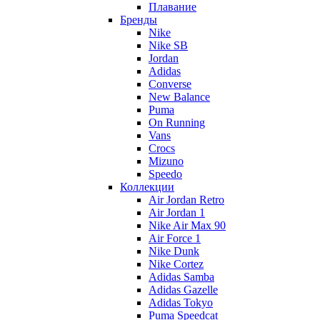
Плавание
Бренды
Nike
Nike SB
Jordan
Adidas
Converse
New Balance
Puma
On Running
Vans
Crocs
Mizuno
Speedo
Коллекции
Air Jordan Retro
Air Jordan 1
Nike Air Max 90
Air Force 1
Nike Dunk
Nike Cortez
Adidas Samba
Adidas Gazelle
Adidas Tokyo
Puma Speedcat