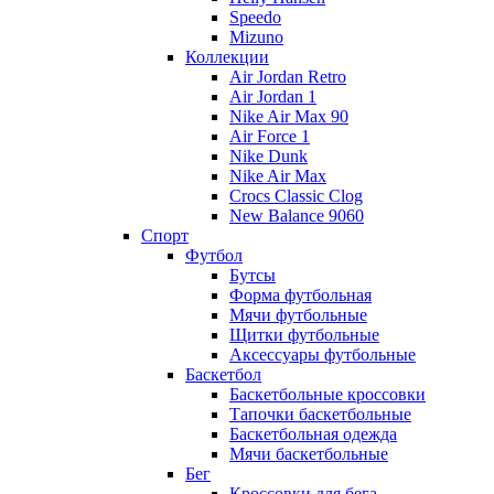
Speedo
Mizuno
Коллекции
Air Jordan Retro
Air Jordan 1
Nike Air Max 90
Air Force 1
Nike Dunk
Nike Air Max
Crocs Classic Clog
New Balance 9060
Спорт
Футбол
Бутсы
Форма футбольная
Мячи футбольные
Щитки футбольные
Аксессуары футбольные
Баскетбол
Баскетбольные кроссовки
Тапочки баскетбольные
Баскетбольная одежда
Мячи баскетбольные
Бег
Кроссовки для бега