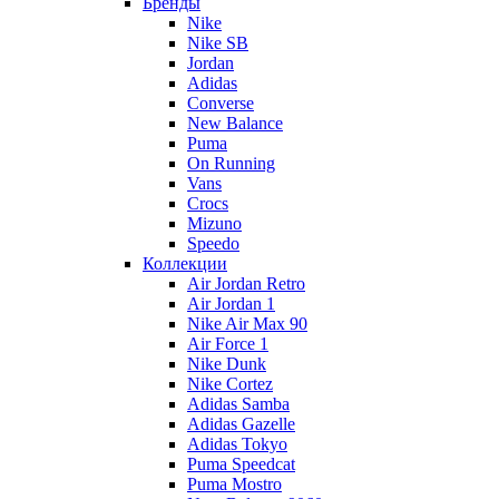
Бренды
Nike
Nike SB
Jordan
Adidas
Converse
New Balance
Puma
On Running
Vans
Crocs
Mizuno
Speedo
Коллекции
Air Jordan Retro
Air Jordan 1
Nike Air Max 90
Air Force 1
Nike Dunk
Nike Cortez
Adidas Samba
Adidas Gazelle
Adidas Tokyo
Puma Speedcat
Puma Mostro