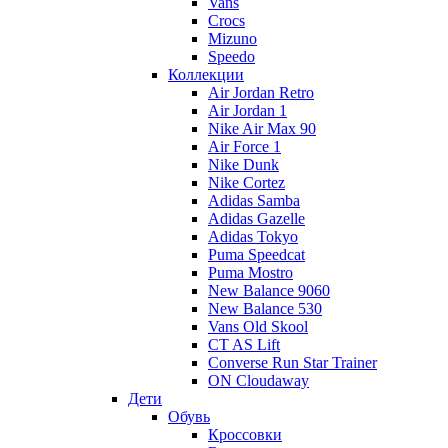
Vans
Crocs
Mizuno
Speedo
Коллекции
Air Jordan Retro
Air Jordan 1
Nike Air Max 90
Air Force 1
Nike Dunk
Nike Cortez
Adidas Samba
Adidas Gazelle
Adidas Tokyo
Puma Speedcat
Puma Mostro
New Balance 9060
New Balance 530
Vans Old Skool
CT AS Lift
Converse Run Star Trainer
ON Cloudaway
Дети
Обувь
Кроссовки