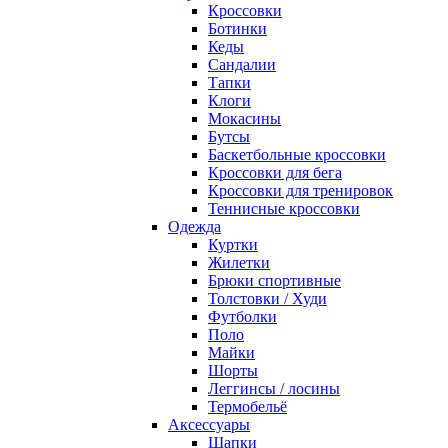
Кроссовки
Ботинки
Кеды
Сандалии
Тапки
Клоги
Мокасины
Бутсы
Баскетбольные кроссовки
Кроссовки для бега
Кроссовки для тренировок
Теннисные кроссовки
Одежда
Куртки
Жилетки
Брюки спортивные
Толстовки / Худи
Футболки
Поло
Майки
Шорты
Леггинсы / лосины
Термобельё
Аксессуары
Шапки