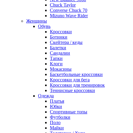
Chuck Taylor
Converse Chuck 70
Mizuno Wave Rider
Женщины
Обувь
Кроссовки
Ботинки
Скейтера / кеды
Балетки
Сандалии
Тапки
Клоги
Мокасины
Баскетбольные кроссовки
Кроссовки для бега
Кроссовки для тренировок
Теннисные кроссовки
Одежда
Платья
Юбки
Спортивные топы
Футболки
Поло
Майки