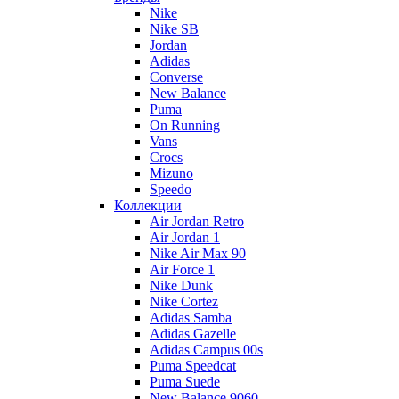
Nike
Nike SB
Jordan
Adidas
Converse
New Balance
Puma
On Running
Vans
Crocs
Mizuno
Speedo
Коллекции
Air Jordan Retro
Air Jordan 1
Nike Air Max 90
Air Force 1
Nike Dunk
Nike Cortez
Adidas Samba
Adidas Gazelle
Adidas Campus 00s
Puma Speedcat
Puma Suede
New Balance 9060