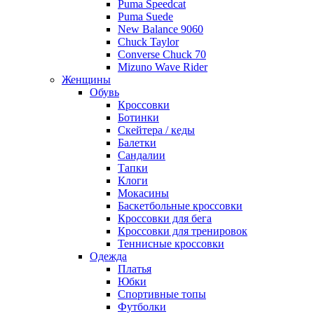
Puma Speedcat
Puma Suede
New Balance 9060
Chuck Taylor
Converse Chuck 70
Mizuno Wave Rider
Женщины
Обувь
Кроссовки
Ботинки
Скейтера / кеды
Балетки
Сандалии
Тапки
Клоги
Мокасины
Баскетбольные кроссовки
Кроссовки для бега
Кроссовки для тренировок
Теннисные кроссовки
Одежда
Платья
Юбки
Спортивные топы
Футболки