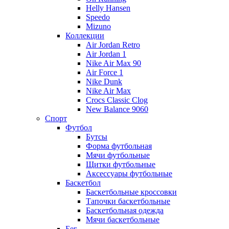
Helly Hansen
Speedo
Mizuno
Коллекции
Air Jordan Retro
Air Jordan 1
Nike Air Max 90
Air Force 1
Nike Dunk
Nike Air Max
Crocs Classic Clog
New Balance 9060
Спорт
Футбол
Бутсы
Форма футбольная
Мячи футбольные
Щитки футбольные
Аксессуары футбольные
Баскетбол
Баскетбольные кроссовки
Тапочки баскетбольные
Баскетбольная одежда
Мячи баскетбольные
Бег