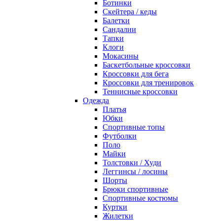
Ботинки
Скейтера / кеды
Балетки
Сандалии
Тапки
Клоги
Мокасины
Баскетбольные кроссовки
Кроссовки для бега
Кроссовки для тренировок
Теннисные кроссовки
Одежда
Платья
Юбки
Спортивные топы
Футболки
Поло
Майки
Толстовки / Худи
Леггинсы / лосины
Шорты
Брюки спортивные
Спортивные костюмы
Куртки
Жилетки