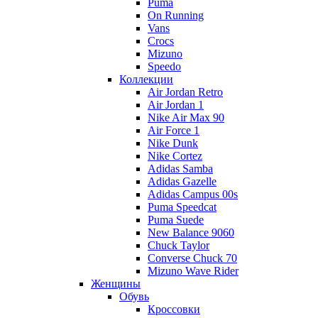
Puma
On Running
Vans
Crocs
Mizuno
Speedo
Коллекции
Air Jordan Retro
Air Jordan 1
Nike Air Max 90
Air Force 1
Nike Dunk
Nike Cortez
Adidas Samba
Adidas Gazelle
Adidas Campus 00s
Puma Speedcat
Puma Suede
New Balance 9060
Chuck Taylor
Converse Chuck 70
Mizuno Wave Rider
Женщины
Обувь
Кроссовки