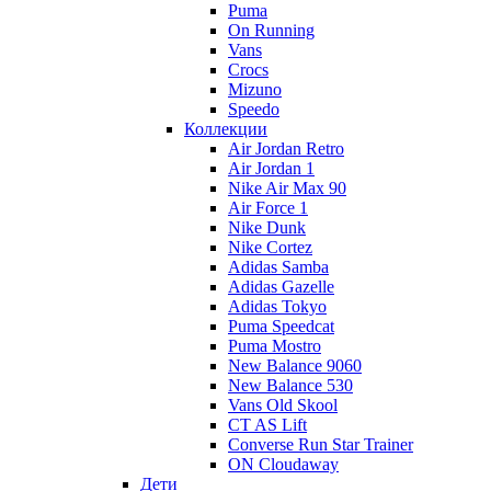
Puma
On Running
Vans
Crocs
Mizuno
Speedo
Коллекции
Air Jordan Retro
Air Jordan 1
Nike Air Max 90
Air Force 1
Nike Dunk
Nike Cortez
Adidas Samba
Adidas Gazelle
Adidas Tokyo
Puma Speedcat
Puma Mostro
New Balance 9060
New Balance 530
Vans Old Skool
CT AS Lift
Converse Run Star Trainer
ON Cloudaway
Дети