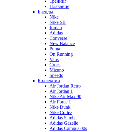
Тренинг
Плавание
Бренды
Nike
Nike SB
Jordan
Adidas
Converse
New Balance
Puma
On Running
Vans
Crocs
Mizuno
Speedo
Коллекции
Air Jordan Retro
Air Jordan 1
Nike Air Max 90
Air Force 1
Nike Dunk
Nike Cortez
Adidas Samba
Adidas Gazelle
Adidas Campus 00s