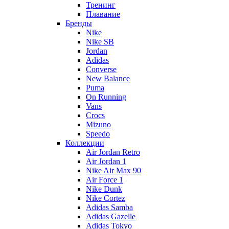
Тренинг
Плавание
Бренды
Nike
Nike SB
Jordan
Adidas
Converse
New Balance
Puma
On Running
Vans
Crocs
Mizuno
Speedo
Коллекции
Air Jordan Retro
Air Jordan 1
Nike Air Max 90
Air Force 1
Nike Dunk
Nike Cortez
Adidas Samba
Adidas Gazelle
Adidas Tokyo