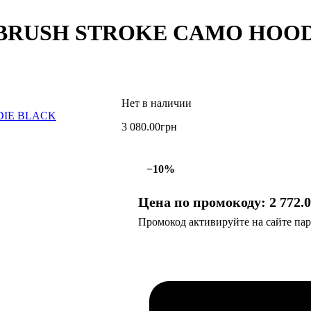
rse BRUSH STROKE CAMO HOO
3 080
.
00
грн
−10%
Цена по промокоду:
2 772
.
Промокод активируйте на сайте парт