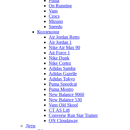
Puma
On Running
Vans
Crocs
Mizuno
Speedo
Коллекции
Air Jordan Retro
Air Jordan 1
Nike Air Max 90
Air Force 1
Nike Dunk
Nike Cortez
Adidas Samba
Adidas Gazelle
Adidas Tokyo
Puma Speedcat
Puma Mostro
New Balance 9060
New Balance 530
Vans Old Skool
CT AS Lift
Converse Run Star Trainer
ON Cloudaway
Дети