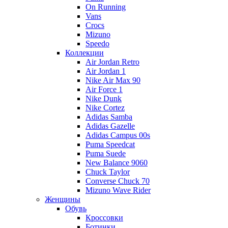
On Running
Vans
Crocs
Mizuno
Speedo
Коллекции
Air Jordan Retro
Air Jordan 1
Nike Air Max 90
Air Force 1
Nike Dunk
Nike Cortez
Adidas Samba
Adidas Gazelle
Adidas Campus 00s
Puma Speedcat
Puma Suede
New Balance 9060
Chuck Taylor
Converse Chuck 70
Mizuno Wave Rider
Женщины
Обувь
Кроссовки
Ботинки