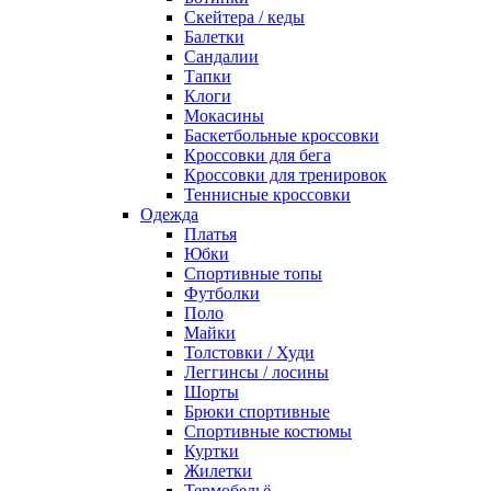
Скейтера / кеды
Балетки
Сандалии
Тапки
Клоги
Мокасины
Баскетбольные кроссовки
Кроссовки для бега
Кроссовки для тренировок
Теннисные кроссовки
Одежда
Платья
Юбки
Спортивные топы
Футболки
Поло
Майки
Толстовки / Худи
Леггинсы / лосины
Шорты
Брюки спортивные
Спортивные костюмы
Куртки
Жилетки
Термобельё