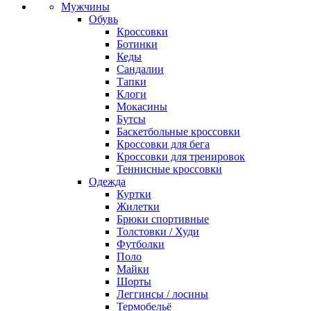
Мужчины
Обувь
Кроссовки
Ботинки
Кеды
Сандалии
Тапки
Клоги
Мокасины
Бутсы
Баскетбольные кроссовки
Кроссовки для бега
Кроссовки для тренировок
Теннисные кроссовки
Одежда
Куртки
Жилетки
Брюки спортивные
Толстовки / Худи
Футболки
Поло
Майки
Шорты
Леггинсы / лосины
Термобельё