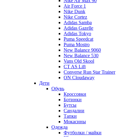
Nike Air Max 90
Air Force 1
Nike Dunk
Nike Cortez
Adidas Samba
Adidas Gazelle
Adidas Tokyo
Puma Speedcat
Puma Mostro
New Balance 9060
New Balance 530
Vans Old Skool
CT AS Lift
Converse Run Star Trainer
ON Cloudaway
Дети
Обувь
Кроссовки
Ботинки
Бутсы
Сандалии
Тапки
Мокасины
Одежда
Футболки / майки