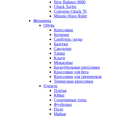
New Balance 9060
Chuck Taylor
Converse Chuck 70
Mizuno Wave Rider
Женщины
Обувь
Кроссовки
Ботинки
Скейтера / кеды
Балетки
Сандалии
Тапки
Клоги
Мокасины
Баскетбольные кроссовки
Кроссовки для бега
Кроссовки для тренировок
Теннисные кроссовки
Одежда
Платья
Юбки
Спортивные топы
Футболки
Поло
Майки