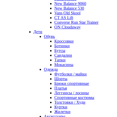
New Balance 9060
New Balance 530
Vans Old Skool
CT AS Lift
Converse Run Star Trainer
ON Cloudaway
Дети
Обувь
Кроссовки
Ботинки
Бутсы
Сандалии
Тапки
Мокасины
Одежда
Футболки / майки
Шорты
Брюки спортивные
Платья
Леггинсы / лосины
Спортивные костюмы
Толстовки / Худи
Куртки
Жилетки
Аксессуары