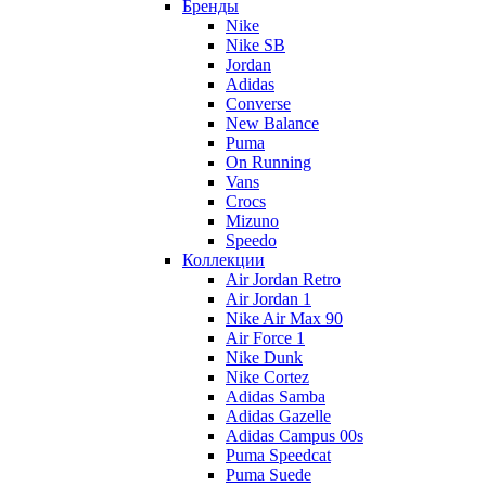
Бренды
Nike
Nike SB
Jordan
Adidas
Converse
New Balance
Puma
On Running
Vans
Crocs
Mizuno
Speedo
Коллекции
Air Jordan Retro
Air Jordan 1
Nike Air Max 90
Air Force 1
Nike Dunk
Nike Cortez
Adidas Samba
Adidas Gazelle
Adidas Campus 00s
Puma Speedcat
Puma Suede