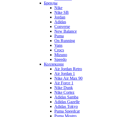
Бренды
Nike
Nike SB
Jordan
Adidas
Converse
New Balance
Puma
On Running
Vans
Crocs
Mizuno
Speedo
Коллекции
Air Jordan Retro
Air Jordan 1
Nike Air Max 90
Air Force 1
Nike Dunk
Nike Cortez
Adidas Samba
Adidas Gazelle
Adidas Tokyo
Puma Speedcat
Puma Mostro