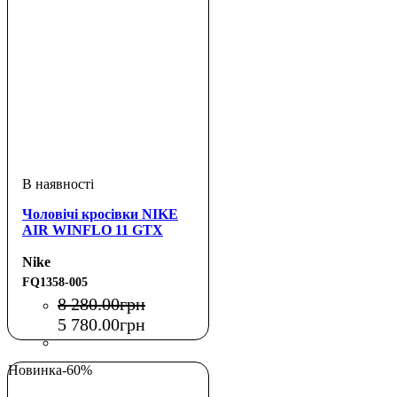
Чоловічі кросівки NIKE
AIR WINFLO 11 GTX
Nike
FQ1358-005
8 280
.
00
грн
5 780
.
00
грн
Новинка
-60%