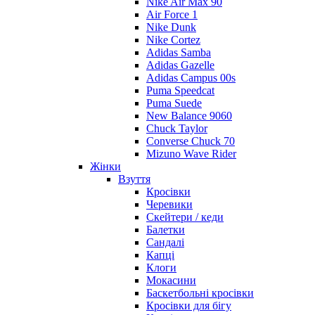
Nike Air Max 90
Air Force 1
Nike Dunk
Nike Cortez
Adidas Samba
Adidas Gazelle
Adidas Campus 00s
Puma Speedcat
Puma Suede
New Balance 9060
Chuck Taylor
Converse Chuck 70
Mizuno Wave Rider
Жінки
Взуття
Кросівки
Черевики
Скейтери / кеди
Балетки
Сандалі
Капці
Клоги
Мокасини
Баскетбольні кросівки
Кросівки для бігу