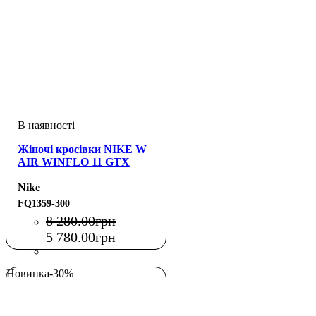
Жіночі кросівки NIKE W
AIR WINFLO 11 GTX
Nike
FQ1359-300
8 280
.
00
грн
5 780
.
00
грн
Новинка
-30%