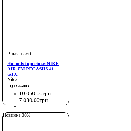
Чоловічі кросівки NIKE
AIR ZM PEGASUS 41
GTX
Nike
FQ1356-003
10 050
.
00
грн
7 030
.
00
грн
Новинка
-30%