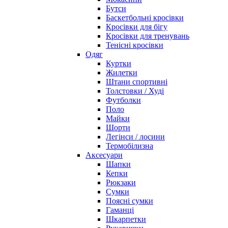
Бутси
Баскетбольні кросівки
Кросівки для бігу
Кросівки для тренувань
Тенісні кросівки
Одяг
Куртки
Жилетки
Штани спортивні
Толстовки / Худі
Футболки
Поло
Майки
Шорти
Легінси / лосини
Термобілизна
Аксесуари
Шапки
Кепки
Рюкзаки
Сумки
Поясні сумки
Гаманці
Шкарпетки