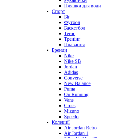
Рукавички
Пляшки для води
Спорт
Біг
Футбол
Баскетбол
Теніс
Тренінг
Плавання
Бренди
Nike
Nike SB
Jordan
Adidas
Converse
New Balance
Puma
On Running
Vans
Crocs
Mizuno
Speedo
Колекції
Air Jordan Retro
Air Jordan 1