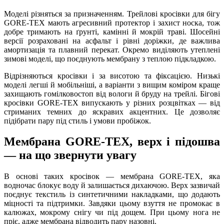
Моделі різняться за призначенням. Трейлові кросівки для бігу
GORE-TEX мають агресивний протектор і захист носка, тож
добре тримають на ґрунті, камінні й мокрій траві. Шосейні
версії розраховані на асфальт і рівні доріжки, де важлива
амортизація та плавний перекат. Окремо виділяють утеплені
зимові моделі, що поєднують мембрану з теплою підкладкою.
Відрізняються кросівки і за висотою та фіксацією. Низькі
моделі легші й мобільніші, а варіанти з вищим коміром краще
захищають гомілковостоп від вологи й бруду на трейлі. Бігові
кросівки GORE-TEX випускають у різних розцвітках — від
стриманих темних до яскравих акцентних. Це дозволяє
підібрати пару під стиль і умови пробіжок.
Мембрана GORE-TEX, верх і підошва
— на що звернути увагу
В основі таких кросівок — мембрана GORE-TEX, яка
водночас блокує воду й залишається дихаючою. Верх зазвичай
поєднує текстиль із синтетичними накладками, що додають
міцності та підтримки. Завдяки цьому взуття не промокає в
калюжах, мокрому снігу чи під дощем. При цьому нога не
пріє, адже мембрана відводить пару назовні.