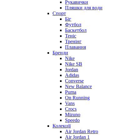
Рукавички
Пляшки для води
Спорт
Біг
Футбол
Баскетбол
Теніс
Тренінг
Плавання
Бренди
Nike
Nike SB
Jordan
Adidas
Converse
New Balance
Puma
On Running
Vans
Crocs
Mizuno
Speedo
Колекції
Air Jordan Retro
Air Jordan 1