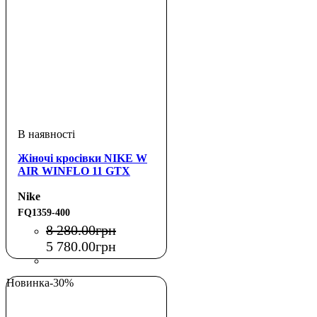
Жіночі кросівки NIKE W
AIR WINFLO 11 GTX
Nike
FQ1359-400
8 280
.
00
грн
5 780
.
00
грн
Новинка
-30%