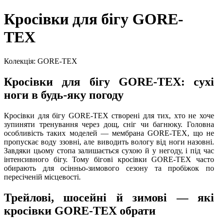
Кросівки для бігу GORE-
TEX
Колекція: GORE-TEX
Кросівки для бігу GORE-TEX: сухі
ноги в будь-яку погоду
Кросівки для бігу GORE-TEX створені для тих, хто не хоче
зупиняти тренування через дощ, сніг чи багнюку. Головна
особливість таких моделей — мембрана GORE-TEX, що не
пропускає воду ззовні, але виводить вологу від ноги назовні.
Завдяки цьому стопа залишається сухою й у негоду, і під час
інтенсивного бігу. Тому бігові кросівки GORE-TEX часто
обирають для осінньо-зимового сезону та пробіжок по
пересіченій місцевості.
Трейлові, шосейні й зимові — які
кросівки GORE-TEX обрати