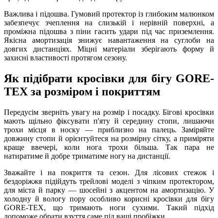
Важлива і підошва. Гумовий протектор із глибоким малюнком
забезпечує зчеплення на слизькій і нерівній поверхні, а
проміжна підошва з піни гасить удари під час приземлення.
Якісна амортизація знижує навантаження на суглоби на
довгих дистанціях. Міцні матеріали зберігають форму й
захисні властивості протягом сезону.
Як підібрати кросівки для бігу GORE-
TEX за розміром і покриттям
Передусім зверніть увагу на розмір і посадку. Бігові кросівки
мають щільно фіксувати п'яту й середину стопи, лишаючи
трохи місця в носку — приблизно на палець. Заміряйте
довжину стопи й орієнтуйтеся на розмірну сітку, а приміряти
краще ввечері, коли нога трохи більша. Так пара не
натиратиме й добре триматиме ногу на дистанції.
Зважайте і на покриття та сезон. Для лісових стежок і
бездоріжжя підійдуть трейлові моделі з чіпким протектором,
для міста й парку — шосейні з акцентом на амортизацію. У
холодну й вологу пору особливо корисні кросівки для бігу
GORE-TEX, що тримають ноги сухими. Такий підхід
допоможе обрати взуття саме під ваші пробіжки.