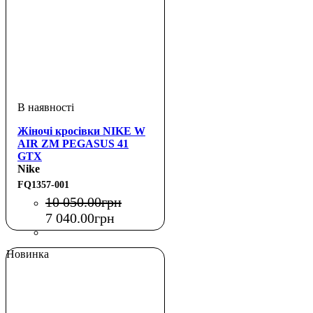
Жіночі кросівки NIKE W
AIR ZM PEGASUS 41
GTX
Nike
FQ1357-001
10 050
.
00
грн
7 040
.
00
грн
Новинка