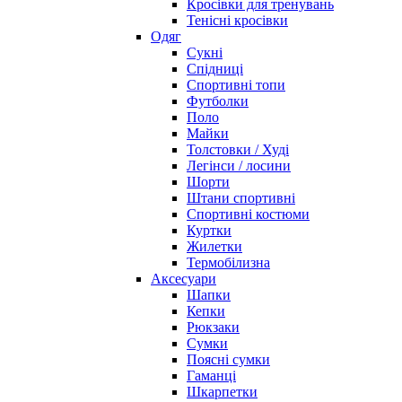
Кросівки для тренувань
Тенісні кросівки
Одяг
Сукні
Спідниці
Спортивні топи
Футболки
Поло
Майки
Толстовки / Худі
Легінси / лосини
Шорти
Штани спортивні
Спортивні костюми
Куртки
Жилетки
Термобілизна
Аксесуари
Шапки
Кепки
Рюкзаки
Сумки
Поясні сумки
Гаманці
Шкарпетки