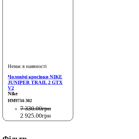
Чоловічі кросівки NIKE
JUNIPER TRAIL 2 GTX
V2
Nike
HM9734-302
7 330
.
00
грн
2 925
.
00
грн
Фільтр