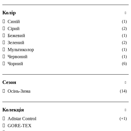
Колір
Cиній
(1)
Cірий
(2)
Бежевий
(1)
Зелений
(2)
Мультиколор
(1)
Червоний
(1)
Чорний
(6)
Сезон
Осінь-Зима
(14)
Колекція
Adistar Control
(+1)
GORE-TEX