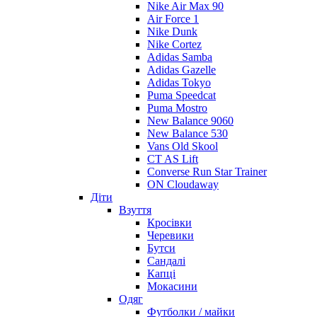
Nike Air Max 90
Air Force 1
Nike Dunk
Nike Cortez
Adidas Samba
Adidas Gazelle
Adidas Tokyo
Puma Speedcat
Puma Mostro
New Balance 9060
New Balance 530
Vans Old Skool
CT AS Lift
Converse Run Star Trainer
ON Cloudaway
Діти
Взуття
Кросівки
Черевики
Бутси
Сандалі
Капці
Мокасини
Одяг
Футболки / майки