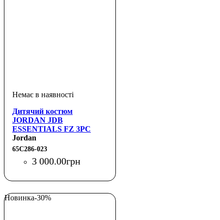
Дитячий костюм
JORDAN JDB
ESSENTIALS FZ 3PC
SET
Jordan
65C286-023
3 000
.
00
грн
Новинка
-30%