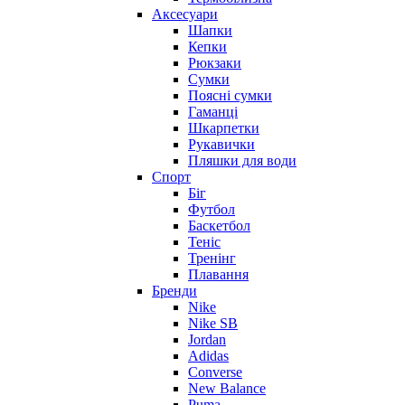
Аксесуари
Шапки
Кепки
Рюкзаки
Сумки
Поясні сумки
Гаманці
Шкарпетки
Рукавички
Пляшки для води
Спорт
Біг
Футбол
Баскетбол
Теніс
Тренінг
Плавання
Бренди
Nike
Nike SB
Jordan
Adidas
Converse
New Balance
Puma