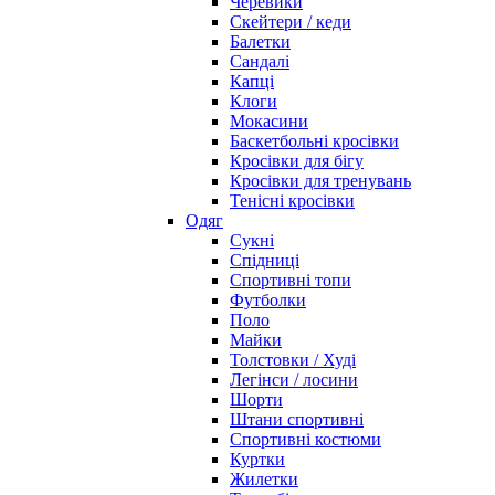
Черевики
Скейтери / кеди
Балетки
Сандалі
Капці
Клоги
Мокасини
Баскетбольні кросівки
Кросівки для бігу
Кросівки для тренувань
Тенісні кросівки
Одяг
Сукні
Спідниці
Спортивні топи
Футболки
Поло
Майки
Толстовки / Худі
Легінси / лосини
Шорти
Штани спортивні
Спортивні костюми
Куртки
Жилетки