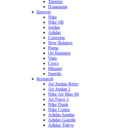
Тренінг
Плавання
Бренди
Nike
Nike SB
Jordan
Adidas
Converse
New Balance
Puma
On Running
Vans
Crocs
Mizuno
Speedo
Колекції
Air Jordan Retro
Air Jordan 1
Nike Air Max 90
Air Force 1
Nike Dunk
Nike Cortez
Adidas Samba
Adidas Gazelle
Adidas Tokyo