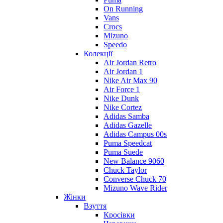
On Running
Vans
Crocs
Mizuno
Speedo
Колекції
Air Jordan Retro
Air Jordan 1
Nike Air Max 90
Air Force 1
Nike Dunk
Nike Cortez
Adidas Samba
Adidas Gazelle
Adidas Campus 00s
Puma Speedcat
Puma Suede
New Balance 9060
Chuck Taylor
Converse Chuck 70
Mizuno Wave Rider
Жінки
Взуття
Кросівки