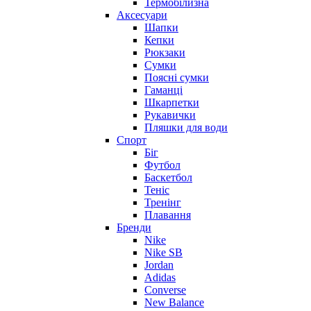
Термобілизна
Аксесуари
Шапки
Кепки
Рюкзаки
Сумки
Поясні сумки
Гаманці
Шкарпетки
Рукавички
Пляшки для води
Спорт
Біг
Футбол
Баскетбол
Теніс
Тренінг
Плавання
Бренди
Nike
Nike SB
Jordan
Adidas
Converse
New Balance