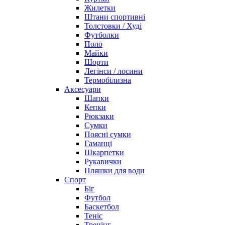
Жилетки
Штани спортивні
Толстовки / Худі
Футболки
Поло
Майки
Шорти
Легінси / лосини
Термобілизна
Аксесуари
Шапки
Кепки
Рюкзаки
Сумки
Поясні сумки
Гаманці
Шкарпетки
Рукавички
Пляшки для води
Спорт
Біг
Футбол
Баскетбол
Теніс
Тренінг