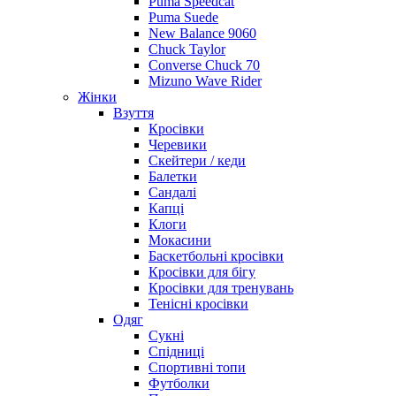
Puma Speedcat
Puma Suede
New Balance 9060
Chuck Taylor
Converse Chuck 70
Mizuno Wave Rider
Жінки
Взуття
Кросівки
Черевики
Скейтери / кеди
Балетки
Сандалі
Капці
Клоги
Мокасини
Баскетбольні кросівки
Кросівки для бігу
Кросівки для тренувань
Тенісні кросівки
Одяг
Сукні
Спідниці
Спортивні топи
Футболки