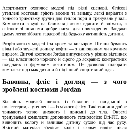
Асортимент охоплює моделі під різні сценарії. Флісові
утеплені костюми гріють восени та взимку, легкі варіанти з
тонкого трикотажу зручні для теплої пори й тренувань у залі.
Комплекти з худі на блискавці легко вдягати й знімати, а
світшот зі штанами добре пасує для повсякдення. Завдяки
цьому легко зібрати гардероб під будь-яку активність дитини.
Розрізняються моделі і за кроєм та кольором. Штани бувають
вільні або звужені донизу, кофти — з капюшоном чи круглим
вирізом. Дитячі костюми Jordan випускають у різних відтінках
— від класичного чорного й сірого до яскравих контрастних
поєднань із фірмовим логотипом. Це дозволяє підібрати
комплект під смак дитини й під інший спортивний одяг.
Бавовна, фліс і догляд — з чого
зроблені костюми Jordan
Більшість моделей шиють із бавовни в поєднанні з
поліестером, а утеплені — із м'якого флісу. Такі тканини добре
тримають тепло, дихають і приємні до тіла. Окремі
тренувальні комплекти доповнюють технологією Dri-FIT, що
відводить вологу й залишає дитину сухою під час руху.
Якісний матеріал зберігає колір і форму навіть після