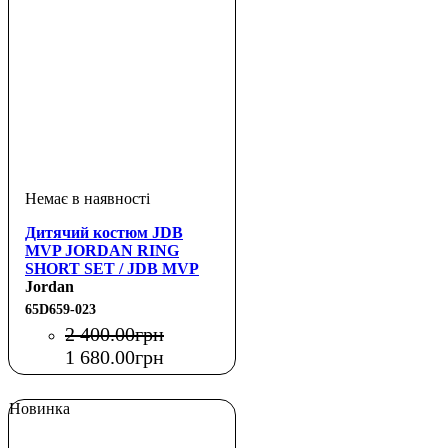
Дитячий костюм JDB
MVP JORDAN RING
SHORT SET / JDB MVP
JORDAN RING SHORT
Jordan
SE
65D659-023
2 400
.
00
грн
1 680
.
00
грн
Новинка