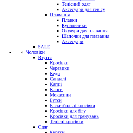
Тенісний одяг
Аксесуари для тенісу
Плавання
Плавки
Купальники
Окуляри для плавання
Шапочки для плавання
Аксесуари
SALE
Чоловіки
Взуття
Кросівки
Черевики
Кеди
Сандалі
Капці
Клоги
Мокасини
Бутси
Баскетбольні кросівки
Кросівки для бігу
Кросівки для тренувань
Тенісні кросівки
Одяг
Куртки