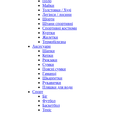
Поло
Майки
Толстовки / Худі
Легінси / лосини
Шорти
Штани спортивні
Спортивні костюми
Куртки
Жилетки
Термобілизна
Аксесуари
Шапки
Кепки
Рюкзаки
Сумки
Поясні сумки
Гаманці
Шкарпетки
Рукавички
Пляшки для води
Спорт
Біг
Футбол
Баскетбол
Теніс