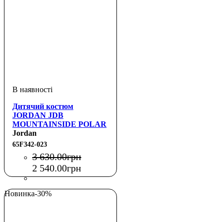
Дитячий костюм
JORDAN JDB
MOUNTAINSIDE POLAR
FLC SET
Jordan
65F342-023
3 630
.
00
грн
2 540
.
00
грн
Новинка
-30%