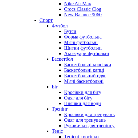
Nike Air Max
Crocs Classic Clog
New Balance 9060
Спорт
Футбол
Бутси
Форма футбольна
М'ячі футбольні
Щитки футбольні
Аксесуари футбольні
Баскетбол
Баскетбольні кросівки
Баскетбольні капці
Баскетбольний одяг
М'ячі баскетбольні
Біг
Кросівки для бігу
Одяг для бігу
Пляшки для води
Тренінг
Кросівки для тренувань
Одяг для тренувань
Рукавички для тренінгу
Теніс
Тенісні кросівки