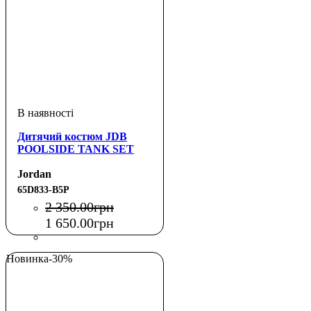
Дитячий костюм JDB
POOLSIDE TANK SET
Jordan
65D833-B5P
2 350
.
00
грн
1 650
.
00
грн
Новинка
-30%