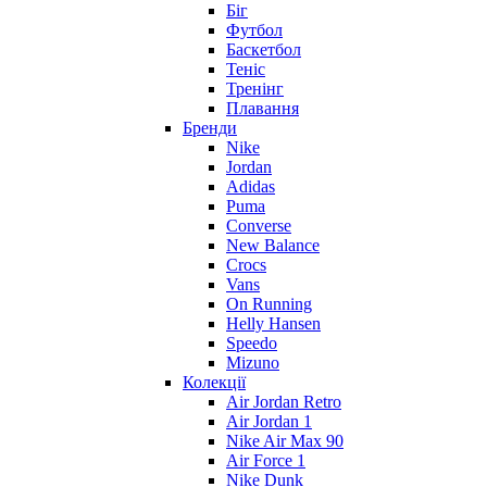
Біг
Футбол
Баскетбол
Теніс
Тренінг
Плавання
Бренди
Nike
Jordan
Adidas
Puma
Converse
New Balance
Crocs
Vans
On Running
Helly Hansen
Speedo
Mizuno
Колекції
Air Jordan Retro
Air Jordan 1
Nike Air Max 90
Air Force 1
Nike Dunk