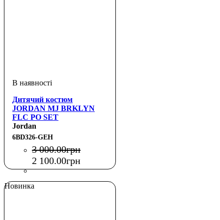
Дитячий костюм
JORDAN MJ BRKLYN
FLC PO SET
Jordan
6BD326-GEH
3 000
.
00
грн
2 100
.
00
грн
Новинка