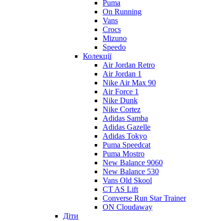
Puma
On Running
Vans
Crocs
Mizuno
Speedo
Колекції
Air Jordan Retro
Air Jordan 1
Nike Air Max 90
Air Force 1
Nike Dunk
Nike Cortez
Adidas Samba
Adidas Gazelle
Adidas Tokyo
Puma Speedcat
Puma Mostro
New Balance 9060
New Balance 530
Vans Old Skool
CT AS Lift
Converse Run Star Trainer
ON Cloudaway
Діти