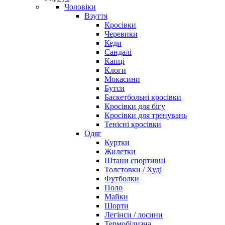
Чоловіки
Взуття
Кросівки
Черевики
Кеди
Сандалі
Капці
Клоги
Мокасини
Бутси
Баскетбольні кросівки
Кросівки для бігу
Кросівки для тренувань
Тенісні кросівки
Одяг
Куртки
Жилетки
Штани спортивні
Толстовки / Худі
Футболки
Поло
Майки
Шорти
Легінси / лосини
Термобілизна