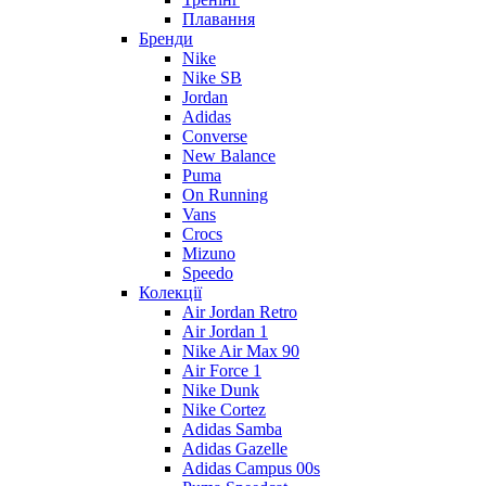
Плавання
Бренди
Nike
Nike SB
Jordan
Adidas
Converse
New Balance
Puma
On Running
Vans
Crocs
Mizuno
Speedo
Колекції
Air Jordan Retro
Air Jordan 1
Nike Air Max 90
Air Force 1
Nike Dunk
Nike Cortez
Adidas Samba
Adidas Gazelle
Adidas Campus 00s