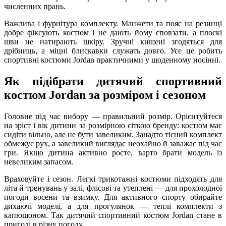
численних прань.
Важлива і фурнітура комплекту. Манжети та пояс на резинці
добре фіксують костюм і не дають йому сповзати, а плоскі
шви не натирають шкіру. Зручні кишені згодяться для
дрібниць, а міцні блискавки служать довго. Усе це робить
спортивні костюми Jordan практичними у щоденному носінні.
Як підібрати дитячий спортивний
костюм Jordan за розміром і сезоном
Головне під час вибору — правильний розмір. Орієнтуйтеся
на зріст і вік дитини за розмірною сіткою бренду: костюм має
сидіти вільно, але не бути завеликим. Занадто тісний комплект
обмежує рух, а завеликий виглядає неохайно й заважає під час
гри. Якщо дитина активно росте, варто брати модель із
невеликим запасом.
Враховуйте і сезон. Легкі трикотажні костюми підходять для
літа й тренувань у залі, флісові та утеплені — для прохолодної
погоди восени та взимку. Для активного спорту обирайте
дихаючі моделі, а для прогулянок — теплі комплекти з
капюшоном. Так дитячий спортивний костюм Jordan стане в
пригоді в різну погоду.