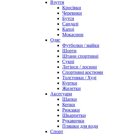
Взуття
Кросівки
Черевики
Бутси
Сандалі
Капці
Мокасини
Одяг
Футболки / майки
Шорти
Штани спортивні
Сукні
Легінси / лосини
Спортивні костюми
Толстовки / Худі
Куртки
Жилетки
Аксесуари
Шапки
Кепки
Рюкзаки
Шкарпетки
Рукавички
Пляшки для води
Спорт