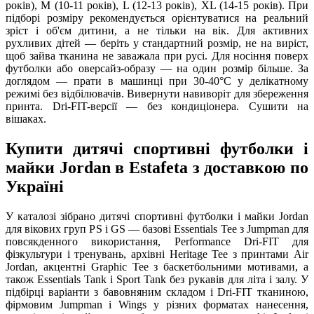
років), M (10-11 років), L (12-13 років), XL (14-15 років). При
підборі розміру рекомендується орієнтуватися на реальний
зріст і об'єм дитини, а не тільки на вік. Для активних
рухливих дітей — беріть у стандартний розмір, не на виріст,
щоб зайва тканина не заважала при русі. Для носіння поверх
футболки або оверсайз-образу — на один розмір більше. За
доглядом — прати в машинці при 30-40°C у делікатному
режимі без відбілювачів. Вивернути навиворіт для збереження
принта. Dri-FIT-версії — без кондиціонера. Сушити на
вішаках.
Купити дитячі спортивні футболки і
майки Jordan в Estafeta з доставкою по
Україні
У каталозі зібрано дитячі спортивні футболки і майки Jordan
для вікових груп PS і GS — базові Essentials Tee з Jumpman для
повсякденного використання, Performance Dri-FIT для
фізкультури і тренувань, архівні Heritage Tee з принтами Air
Jordan, акцентні Graphic Tee з баскетбольними мотивами, а
також Essentials Tank і Sport Tank без рукавів для літа і залу. У
підбірці варіанти з бавовняним складом і Dri-FIT тканиною,
фірмовим Jumpman і Wings у різних форматах нанесення,