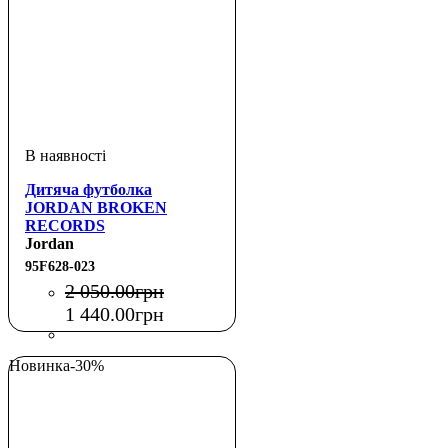
Дитяча футболка
JORDAN BROKEN
RECORDS
Jordan
95F628-023
2 050
.
00
грн
1 440
.
00
грн
Новинка
-30%