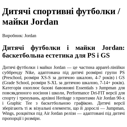
Дитячі спортивні футболки /
майки Jordan
Виробник: Jordan
Дитячі футболки і майки Jordan:
баскетбольна естетика для PS і GS
Дитячі футболки і майки Jordan — це частина apparel-лінійки
суббренду Nike, адаптована під дитячі розмірні групи PS
(Preschool, розміри XS-S за дитячою шкалою, 4-7 років) і GS
(Grade School, розміри S-XL за дитячою шкалою, 7-14+ років).
Категорія охоплює базові бавовняні Essentials з Jumpman для
повсякденного носіння і школи, Performance Dri-FIT версії для
спорту і тренувань, архівні Heritage з принтами Air Jordan 90-х
і Graphic Tee з баскетбольною графікою. Дитячі версії
зберігають ті ж візуальні елементи, що й дорослі — Jumpman,
Wings, розцвітки під Air Jordan релізи — адаптовані під дитячі
пропорції і розміри.