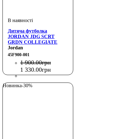
Дитяча футболка
JORDAN JDG SCRT
GRDN COLLEGIATE
TEE
Jordan
45F900-001
1 900
.
00
грн
1 330
.
00
грн
Новинка
-30%