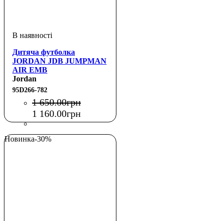
Дитяча футболка
JORDAN JDB JUMPMAN
AIR EMB
Jordan
95D266-782
1 650
.
00
грн
1 160
.
00
грн
Новинка
-30%