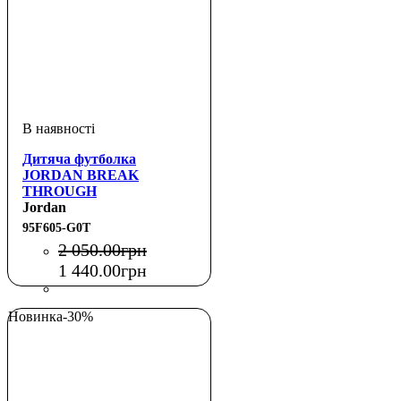
Дитяча футболка
JORDAN BREAK
THROUGH
Jordan
95F605-G0T
2 050
.
00
грн
1 440
.
00
грн
Новинка
-30%