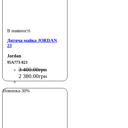
Дитяча майка JORDAN
23
Jordan
95A773-023
3 400
.
00
грн
2 380
.
00
грн
Новинка
-30%