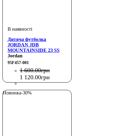
Дитяча футболка
JORDAN JDB
MOUNTAINSIDE 23 SS
TEE
Jordan
95F457-001
1 600
.
00
грн
1 120
.
00
грн
Новинка
-30%