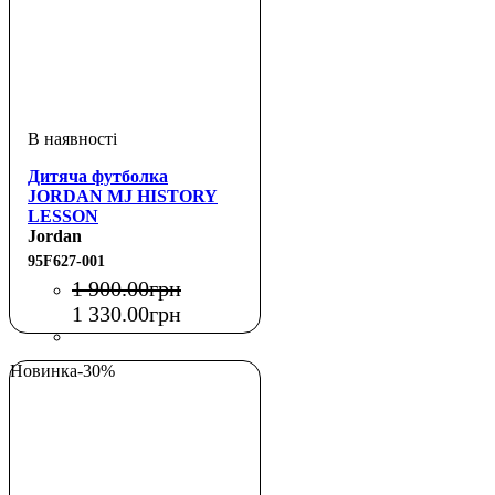
Дитяча футболка
JORDAN MJ HISTORY
LESSON
Jordan
95F627-001
1 900
.
00
грн
1 330
.
00
грн
Новинка
-30%