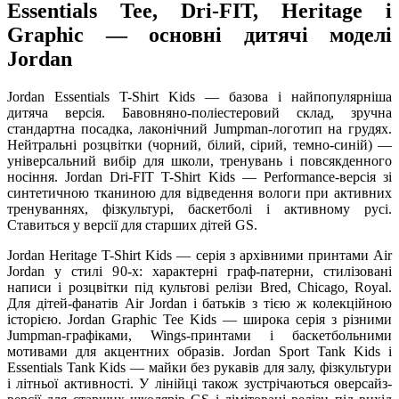
Essentials Tee, Dri-FIT, Heritage і
Graphic — основні дитячі моделі
Jordan
Jordan Essentials T-Shirt Kids — базова і найпопулярніша
дитяча версія. Бавовняно-поліестеровий склад, зручна
стандартна посадка, лаконічний Jumpman-логотип на грудях.
Нейтральні розцвітки (чорний, білий, сірий, темно-синій) —
універсальний вибір для школи, тренувань і повсякденного
носіння. Jordan Dri-FIT T-Shirt Kids — Performance-версія зі
синтетичною тканиною для відведення вологи при активних
тренуваннях, фізкультурі, баскетболі і активному русі.
Ставиться у версії для старших дітей GS.
Jordan Heritage T-Shirt Kids — серія з архівними принтами Air
Jordan у стилі 90-х: характерні граф-патерни, стилізовані
написи і розцвітки під культові релізи Bred, Chicago, Royal.
Для дітей-фанатів Air Jordan і батьків з тією ж колекційною
історією. Jordan Graphic Tee Kids — широка серія з різними
Jumpman-графіками, Wings-принтами і баскетбольними
мотивами для акцентних образів. Jordan Sport Tank Kids і
Essentials Tank Kids — майки без рукавів для залу, фізкультури
і літньої активності. У лінійці також зустрічаються оверсайз-