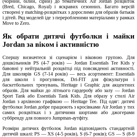
(чорний, білий, сірий) до тематичних Air Jordan розцвіток
(Bred, Chicago, Royal) і яскравих сезонних. Багато версій
створені у matching-розцвітках з дорослими для образів батьків
і дітей. Ряд моделей іде з переробленими матеріалами у рамках
Move to Zero.
Як обрати дитячі футболки і майки
Jordan за віком і активністю
Спершу визначтеся зі сценарієм і віковою групою. Для
дошкільників PS (4-7 років) — Jordan Essentials Tee Kids у
бавовні у нейтральній розцвітці під повсякденні активності.
Для школярів GS (7-14 років) — весь асортимент: Essentials
для школи і прогулянок, Dri-FIT для фізкультури і
баскетбольних тренувань, Heritage і Graphic для акцентних
образів. Для майки до літнього гардеробу або залу — Jordan
Sport Tank або Essentials Tank Kids. Для образу у стилі Air
Jordan з архівною графікою — Heritage Tee. Під одяг: дитячі
футболки Jordan добре працюють з кросівками Air Jordan у тих
самих розцвітках і з дитячими шортами або джогерами
суббренду для повного Jumpman-аутфіту.
Розміри дитячих футболок Jordan відповідають стандартній
дитячій шкалі: PS — XS (4-5 років), S (6-7 років); GS — S (8-9