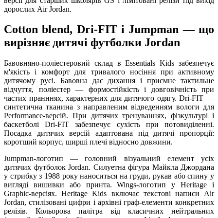
версії для старших школярів GS і лімітовані релізи під вихід
дорослих Air Jordan.
Cotton blend, Dri-FIT і Jumpman — що
вирізняє дитячі футболки Jordan
Бавовняно-поліестеровий склад в Essentials Kids забезпечує
м'якість і комфорт для тривалого носіння при активному
дитячому русі. Бавовна дає дихання і приємне тактильне
відчуття, поліестер — формостійкість і довговічність при
частих пранннях, характерних для дитячого одягу. Dri-FIT —
синтетична тканина з направленим відведенням вологи для
Performance-версій. При дитячих тренуваннях, фізкультурі і
баскетболі Dri-FIT забезпечує сухість при потовиділенні.
Посадка дитячих версій адаптована під дитячі пропорції:
коротший корпус, ширші плечі відносно довжини.
Jumpman-логотип — головний візуальний елемент усіх
дитячих футболок Jordan. Силуетна фігура Майкла Джордана
у стрибку з 1988 року наноситься на груди, рукав або спину у
вигляді вишивки або принта. Wings-логотип у Heritage і
Graphic-версіях. Heritage Kids включає текстові написи Air
Jordan, стилізовані цифри і архівні граф-елементи конкретних
релізів. Кольорова палітра від класичних нейтральних