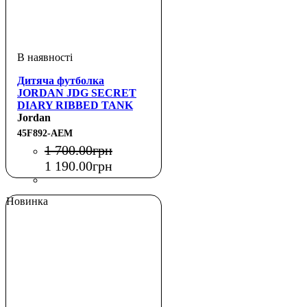
Дитяча футболка
JORDAN JDG SECRET
DIARY RIBBED TANK
Jordan
45F892-AEM
1 700
.
00
грн
1 190
.
00
грн
Новинка