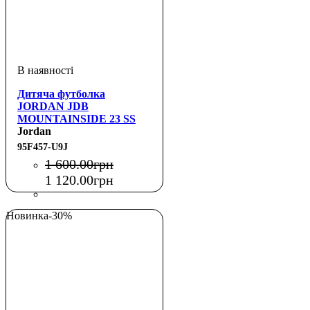
Дитяча футболка
JORDAN JDB
MOUNTAINSIDE 23 SS
TEE
Jordan
95F457-U9J
1 600
.
00
грн
1 120
.
00
грн
Новинка
-30%