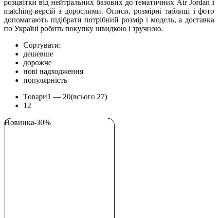
розцвітки від нейтральних базових до тематичних Air Jordan і
matching-версій з дорослими. Описи, розмірні таблиці і фото
допомагають підібрати потрібний розмір і модель, а доставка
по Україні робить покупку швидкою і зручною.
Сортувати:
дешевше
дорожче
нові надходження
популярність
Товари
1 —
20
(всього 27)
1
2
Новинка
-30%