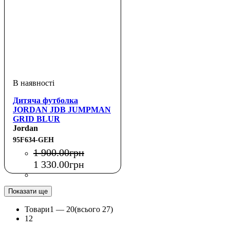
Дитяча футболка
JORDAN JDB JUMPMAN
GRID BLUR
Jordan
95F634-GEH
1 900
.
00
грн
1 330
.
00
грн
Показати ще
Товари
1 —
20
(всього 27)
1
2