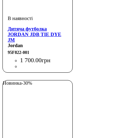
Дитяча футболка
JORDAN JDB TIE DYE
JM
Jordan
95F822-001
1 700
.
00
грн
Новинка
-30%