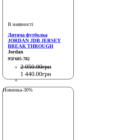
Дитяча футболка
JORDAN JDB JERSEY
BREAK THROUGH
Jordan
95F605-782
2 050
.
00
грн
1 440
.
00
грн
Новинка
-30%