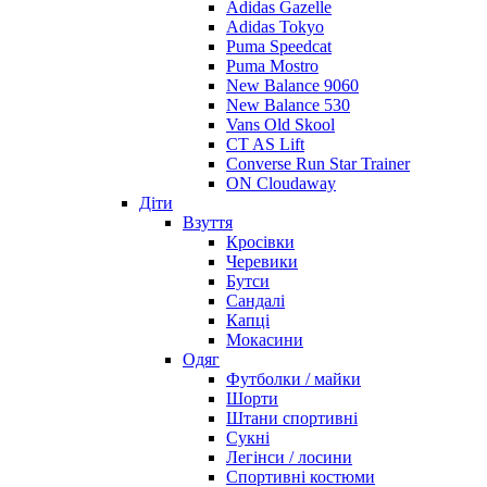
Adidas Gazelle
Adidas Tokyo
Puma Speedcat
Puma Mostro
New Balance 9060
New Balance 530
Vans Old Skool
CT AS Lift
Converse Run Star Trainer
ON Cloudaway
Діти
Взуття
Кросівки
Черевики
Бутси
Сандалі
Капці
Мокасини
Одяг
Футболки / майки
Шорти
Штани спортивні
Сукні
Легінси / лосини
Спортивні костюми