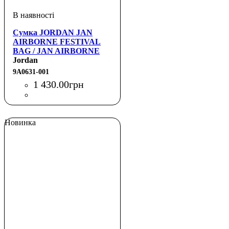
Сумка JORDAN JAN
AIRBORNE FESTIVAL
BAG / JAN AIRBORNE
FESTIVAL BAG
Jordan
9A0631-001
1 430
.
00
грн
Новинка