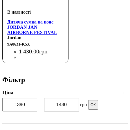
Дитяча сумка на пояс
JORDAN JAN
AIRBORNE FESTIVAL
BAG
Jordan
9A0631-K5X
1 430
.
00
грн
Фільтр
Ціна
—
грн
ОК