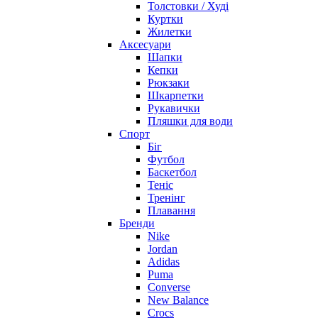
Толстовки / Худі
Куртки
Жилетки
Аксесуари
Шапки
Кепки
Рюкзаки
Шкарпетки
Рукавички
Пляшки для води
Спорт
Біг
Футбол
Баскетбол
Теніс
Тренінг
Плавання
Бренди
Nike
Jordan
Adidas
Puma
Converse
New Balance
Crocs