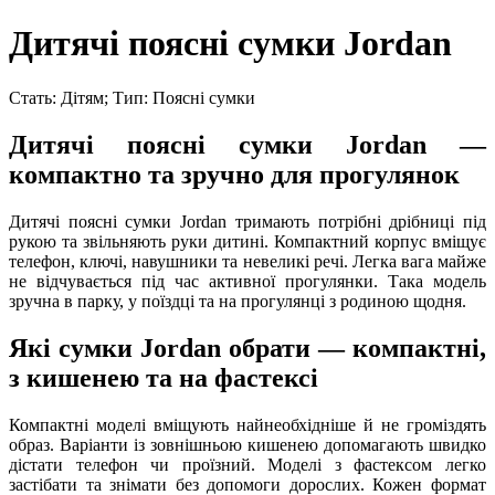
Дитячі поясні сумки Jordan
Стать: Дітям; Тип: Поясні сумки
Дитячі поясні сумки Jordan —
компактно та зручно для прогулянок
Дитячі поясні сумки Jordan тримають потрібні дрібниці під
рукою та звільняють руки дитині. Компактний корпус вміщує
телефон, ключі, навушники та невеликі речі. Легка вага майже
не відчувається під час активної прогулянки. Така модель
зручна в парку, у поїздці та на прогулянці з родиною щодня.
Які сумки Jordan обрати — компактні,
з кишенею та на фастексі
Компактні моделі вміщують найнеобхідніше й не громіздять
образ. Варіанти із зовнішньою кишенею допомагають швидко
дістати телефон чи проїзний. Моделі з фастексом легко
застібати та знімати без допомоги дорослих. Кожен формат