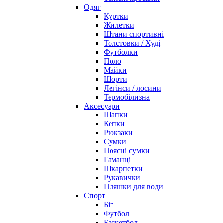
Одяг
Куртки
Жилетки
Штани спортивні
Толстовки / Худі
Футболки
Поло
Майки
Шорти
Легінси / лосини
Термобілизна
Аксесуари
Шапки
Кепки
Рюкзаки
Сумки
Поясні сумки
Гаманці
Шкарпетки
Рукавички
Пляшки для води
Спорт
Біг
Футбол
Баскетбол