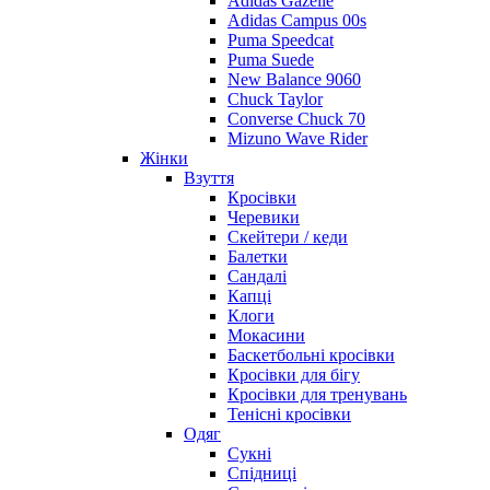
Adidas Gazelle
Adidas Campus 00s
Puma Speedcat
Puma Suede
New Balance 9060
Chuck Taylor
Converse Chuck 70
Mizuno Wave Rider
Жінки
Взуття
Кросівки
Черевики
Скейтери / кеди
Балетки
Сандалі
Капці
Клоги
Мокасини
Баскетбольні кросівки
Кросівки для бігу
Кросівки для тренувань
Тенісні кросівки
Одяг
Сукні
Спідниці