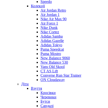
Speedo
Колекції
Air Jordan Retro
Air Jordan 1
Nike Air Max 90
Air Force 1
Nike Dunk
Nike Cortez
Adidas Samba
Adidas Gazelle
Adidas Tokyo
Puma Speedcat
Puma Mostro
New Balance 9060
New Balance 530
Vans Old Skool
CT AS Lift
Converse Run Star Trainer
ON Cloudaway
Діти
Взуття
Кросівки
Черевики
Бутси
Сандалі