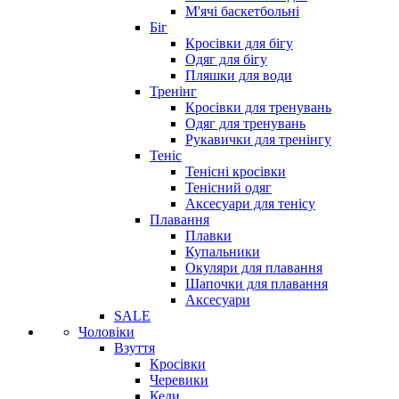
М'ячі баскетбольні
Біг
Кросівки для бігу
Одяг для бігу
Пляшки для води
Тренінг
Кросівки для тренувань
Одяг для тренувань
Рукавички для тренінгу
Теніс
Тенісні кросівки
Тенісний одяг
Аксесуари для тенісу
Плавання
Плавки
Купальники
Окуляри для плавання
Шапочки для плавання
Аксесуари
SALE
Чоловіки
Взуття
Кросівки
Черевики
Кеди