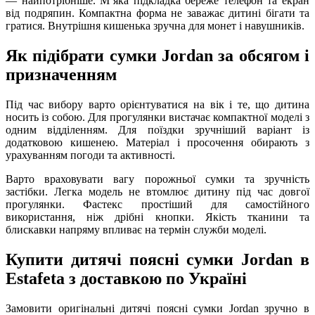
— найпотрібніше. Мʼяка підкладка береже телефон та екран
від подряпин. Компактна форма не заважає дитині бігати та
гратися. Внутрішня кишенька зручна для монет і навушників.
Як підібрати сумки Jordan за обсягом і
призначенням
Під час вибору варто орієнтуватися на вік і те, що дитина
носить із собою. Для прогулянки вистачає компактної моделі з
одним відділенням. Для поїздки зручніший варіант із
додатковою кишенею. Матеріал і просочення обирають з
урахуванням погоди та активності.
Варто враховувати вагу порожньої сумки та зручність
застібки. Легка модель не втомлює дитину під час довгої
прогулянки. Фастекс простіший для самостійного
використання, ніж дрібні кнопки. Якість тканини та
блискавки напряму впливає на термін служби моделі.
Купити дитячі поясні сумки Jordan в
Estafeta з доставкою по Україні
Замовити оригінальні дитячі поясні сумки Jordan зручно в