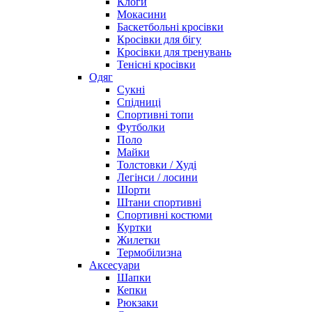
Клоги
Мокасини
Баскетбольні кросівки
Кросівки для бігу
Кросівки для тренувань
Тенісні кросівки
Одяг
Сукні
Спідниці
Спортивні топи
Футболки
Поло
Майки
Толстовки / Худі
Легінси / лосини
Шорти
Штани спортивні
Спортивні костюми
Куртки
Жилетки
Термобілизна
Аксесуари
Шапки
Кепки
Рюкзаки