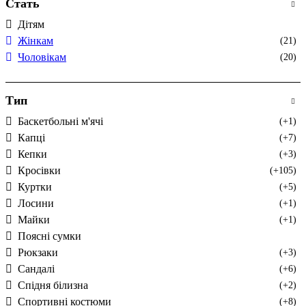
Стать
Дітям
Жінкам
(21)
Чоловікам
(20)
Тип
Баскетбольні м'ячі
(+1)
Капці
(+7)
Кепки
(+3)
Кросівки
(+105)
Куртки
(+5)
Лосини
(+1)
Майки
(+1)
Поясні сумки
Рюкзаки
(+3)
Сандалі
(+6)
Спідня білизна
(+2)
Спортивні костюми
(+8)