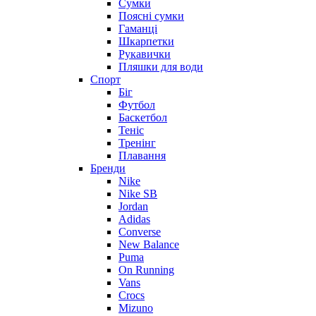
Сумки
Поясні сумки
Гаманці
Шкарпетки
Рукавички
Пляшки для води
Спорт
Біг
Футбол
Баскетбол
Теніс
Тренінг
Плавання
Бренди
Nike
Nike SB
Jordan
Adidas
Converse
New Balance
Puma
On Running
Vans
Crocs
Mizuno