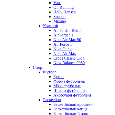
Vans
On Running
Helly Hansen
Speedo
Mizuno
Колекції
Air Jordan Retro
Air Jordan 1
Nike Air Max 90
Air Force 1
Nike Dunk
Nike Air Max
Crocs Classic Clog
New Balance 9060
Спорт
Футбол
Бутси
Форма футбольна
М'ячі футбольні
Щитки футбольні
Аксесуари футбольні
Баскетбол
Баскетбольні кросівки
Баскетбольні капці
Баскетбольний одяг