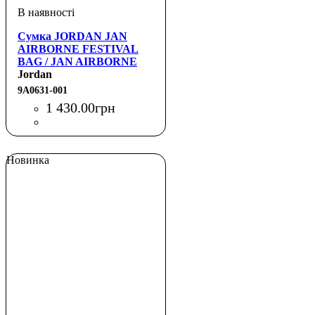
Сумка JORDAN JAN
AIRBORNE FESTIVAL
BAG / JAN AIRBORNE
FESTIVAL BAG
Jordan
9A0631-001
1 430
.
00
грн
Новинка