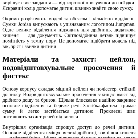
вирішує своє завдання — від короткої прогулянки до поїздки.
Яскравий колір допомагає дитині швидко знайти свою сумку.
Окремо розрізняють моделі за обсягом і кількістю відділень.
Сумки Jordan випускають з упізнаваним логотипом Jumpman.
Одне велике відділення підходить для дрібниць, додаткова
кишеня — для документів. Світловідбивна деталь підвищує
помітність у темну пору. Це допомагає підібрати модель під
вік, зріст і звички дитини.
Матеріали та захист: нейлон,
водовідштовхувальне просочення й
фастекс
Основу корпусу складає міцний нейлон чи поліестер, стійкий
до зносу. Водовідштовхувальне просочення захищає вміст від
дрібного дощу та бризок. Щільна блискавка надійно закриває
основне відділення та береже речі. Застібка-фастекс тримає
сумку й легко застібається дитиною. Проклеєні шви
посилюють захист речей від вологи.
Внутрішня організація спрощує доступ до речей дитини.
Основне відділення вміщує великі дрібниці, зовнішня кишеня