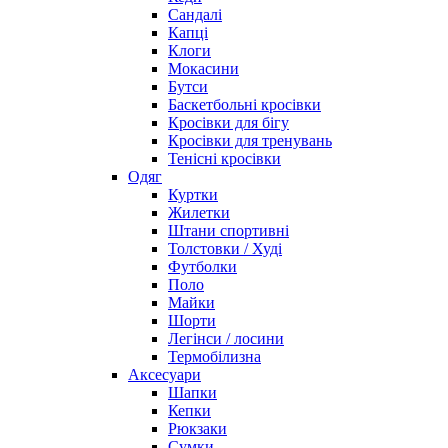
Сандалі
Капці
Клоги
Мокасини
Бутси
Баскетбольні кросівки
Кросівки для бігу
Кросівки для тренувань
Тенісні кросівки
Одяг
Куртки
Жилетки
Штани спортивні
Толстовки / Худі
Футболки
Поло
Майки
Шорти
Легінси / лосини
Термобілизна
Аксесуари
Шапки
Кепки
Рюкзаки
Сумки