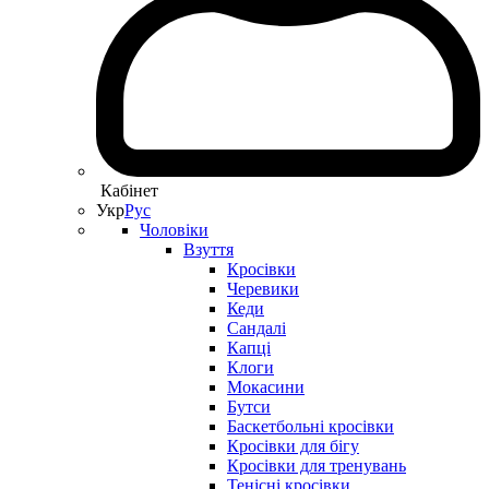
Кабінет
Укр
Рус
Чоловіки
Взуття
Кросівки
Черевики
Кеди
Сандалі
Капці
Клоги
Мокасини
Бутси
Баскетбольні кросівки
Кросівки для бігу
Кросівки для тренувань
Тенісні кросівки