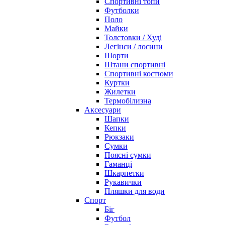
Спортивні топи
Футболки
Поло
Майки
Толстовки / Худі
Легінси / лосини
Шорти
Штани спортивні
Спортивні костюми
Куртки
Жилетки
Термобілизна
Аксесуари
Шапки
Кепки
Рюкзаки
Сумки
Поясні сумки
Гаманці
Шкарпетки
Рукавички
Пляшки для води
Спорт
Біг
Футбол