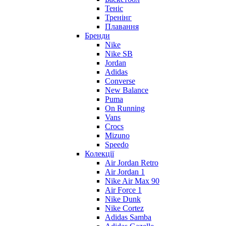
Теніс
Тренінг
Плавання
Бренди
Nike
Nike SB
Jordan
Adidas
Converse
New Balance
Puma
On Running
Vans
Crocs
Mizuno
Speedo
Колекції
Air Jordan Retro
Air Jordan 1
Nike Air Max 90
Air Force 1
Nike Dunk
Nike Cortez
Adidas Samba