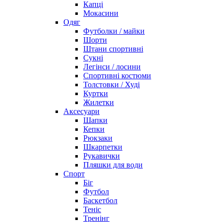
Капці
Мокасини
Одяг
Футболки / майки
Шорти
Штани спортивні
Сукні
Легінси / лосини
Спортивні костюми
Толстовки / Худі
Куртки
Жилетки
Аксесуари
Шапки
Кепки
Рюкзаки
Шкарпетки
Рукавички
Пляшки для води
Спорт
Біг
Футбол
Баскетбол
Теніс
Тренінг