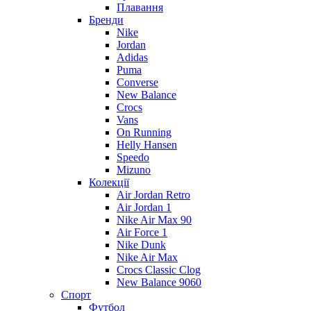
Плавання
Бренди
Nike
Jordan
Adidas
Puma
Converse
New Balance
Crocs
Vans
On Running
Helly Hansen
Speedo
Mizuno
Колекції
Air Jordan Retro
Air Jordan 1
Nike Air Max 90
Air Force 1
Nike Dunk
Nike Air Max
Crocs Classic Clog
New Balance 9060
Спорт
Футбол