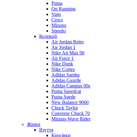
Puma
On Running
Vans
Crocs
Mizuno
Speedo
Колекції
Air Jordan Retro
Air Jordan 1
Nike Air Max 90
Air Force 1
Nike Dunk
Nike Cortez
Adidas Samba
Adidas Gazelle
Adidas Campus 00s
Puma Speedcat
Puma Suede
New Balance 9060
Chuck Taylor
Converse Chuck 70
Mizuno Wave Rider
Жінки
Взуття
Кросівки