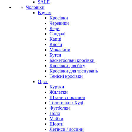
SALE
Чоловіки
Взуття
Кросівки
Черевики
Кеди
Сандалі
Капці
Клоги
Мокасини
Бутси
Баскетбольні кросівки
Кросівки для бігу
Кросівки для тренувань
Тенісні кросівки
Одяг
Куртки
Жилетки
Штани спортивні
Толстовки / Худі
Футболки
Поло
Майки
Шорти
Легінси / лосини