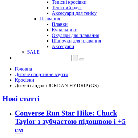
Тенісні кросівки
Тенісний одяг
Аксесуари для тенісу
Плавання
Плавки
Купальники
Окуляри для плавання
Шапочки для плавання
Аксесуари
SALE
Головна
Дитяче спортивне взуття
Кросівки
Дитячі сандаліі JORDAN HYDRIP (GS)
Нові статті
Converse Run Star Hike: Chuck
Taylor з зубчастою підошвою і +5
см