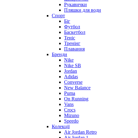
Рукавички
Пляшки для води
Спорт
Біг
Футбол
Баскетбол
Теніс
Тренінг
Плавання
Бренди
Nike
Nike SB
Jordan
Adidas
Converse
New Balance
Puma
On Running
Vans
Crocs
Mizuno
Speedo
Колекції
Air Jordan Retro
Air Jordan 1