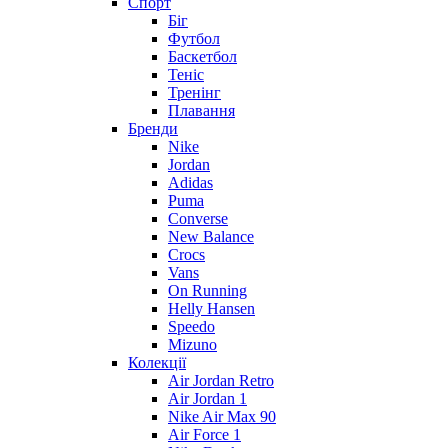
Спорт
Біг
Футбол
Баскетбол
Теніс
Тренінг
Плавання
Бренди
Nike
Jordan
Adidas
Puma
Converse
New Balance
Crocs
Vans
On Running
Helly Hansen
Speedo
Mizuno
Колекції
Air Jordan Retro
Air Jordan 1
Nike Air Max 90
Air Force 1