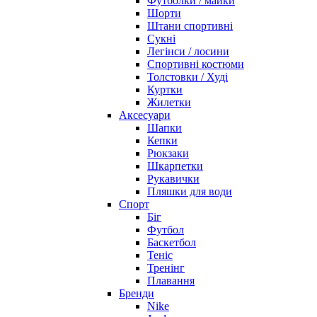
Футболки / майки
Шорти
Штани спортивні
Сукні
Легінси / лосини
Спортивні костюми
Толстовки / Худі
Куртки
Жилетки
Аксесуари
Шапки
Кепки
Рюкзаки
Шкарпетки
Рукавички
Пляшки для води
Спорт
Біг
Футбол
Баскетбол
Теніс
Тренінг
Плавання
Бренди
Nike