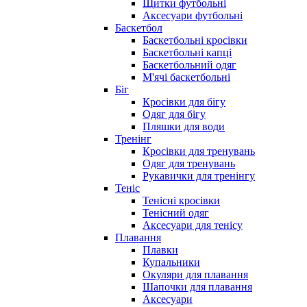
Щитки футбольні
Аксесуари футбольні
Баскетбол
Баскетбольні кросівки
Баскетбольні капці
Баскетбольний одяг
М'ячі баскетбольні
Біг
Кросівки для бігу
Одяг для бігу
Пляшки для води
Тренінг
Кросівки для тренувань
Одяг для тренувань
Рукавички для тренінгу
Теніс
Тенісні кросівки
Тенісний одяг
Аксесуари для тенісу
Плавання
Плавки
Купальники
Окуляри для плавання
Шапочки для плавання
Аксесуари