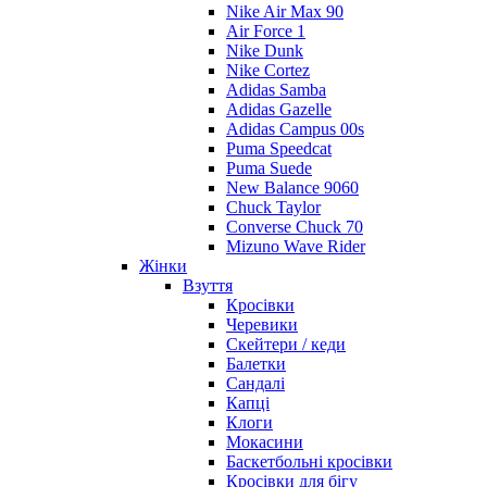
Nike Air Max 90
Air Force 1
Nike Dunk
Nike Cortez
Adidas Samba
Adidas Gazelle
Adidas Campus 00s
Puma Speedcat
Puma Suede
New Balance 9060
Chuck Taylor
Converse Chuck 70
Mizuno Wave Rider
Жінки
Взуття
Кросівки
Черевики
Скейтери / кеди
Балетки
Сандалі
Капці
Клоги
Мокасини
Баскетбольні кросівки
Кросівки для бігу