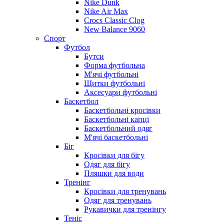
Nike Dunk
Nike Air Max
Crocs Classic Clog
New Balance 9060
Спорт
Футбол
Бутси
Форма футбольна
М'ячі футбольні
Щитки футбольні
Аксесуари футбольні
Баскетбол
Баскетбольні кросівки
Баскетбольні капці
Баскетбольний одяг
М'ячі баскетбольні
Біг
Кросівки для бігу
Одяг для бігу
Пляшки для води
Тренінг
Кросівки для тренувань
Одяг для тренувань
Рукавички для тренінгу
Теніс