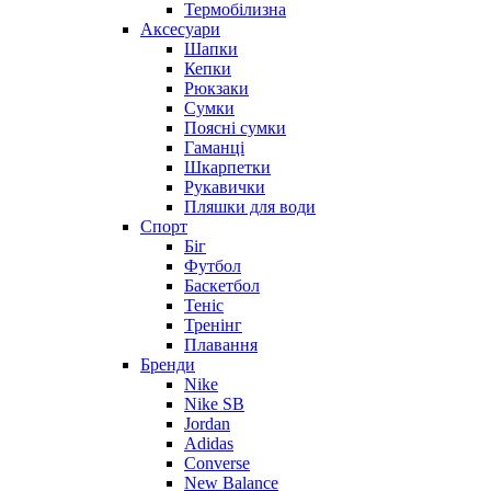
Термобілизна
Аксесуари
Шапки
Кепки
Рюкзаки
Сумки
Поясні сумки
Гаманці
Шкарпетки
Рукавички
Пляшки для води
Спорт
Біг
Футбол
Баскетбол
Теніс
Тренінг
Плавання
Бренди
Nike
Nike SB
Jordan
Adidas
Converse
New Balance