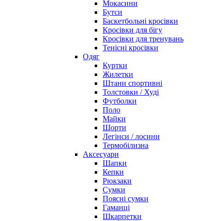
Мокасини
Бутси
Баскетбольні кросівки
Кросівки для бігу
Кросівки для тренувань
Тенісні кросівки
Одяг
Куртки
Жилетки
Штани спортивні
Толстовки / Худі
Футболки
Поло
Майки
Шорти
Легінси / лосини
Термобілизна
Аксесуари
Шапки
Кепки
Рюкзаки
Сумки
Поясні сумки
Гаманці
Шкарпетки