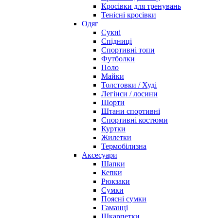
Кросівки для тренувань
Тенісні кросівки
Одяг
Сукні
Спідниці
Спортивні топи
Футболки
Поло
Майки
Толстовки / Худі
Легінси / лосини
Шорти
Штани спортивні
Спортивні костюми
Куртки
Жилетки
Термобілизна
Аксесуари
Шапки
Кепки
Рюкзаки
Сумки
Поясні сумки
Гаманці
Шкарпетки