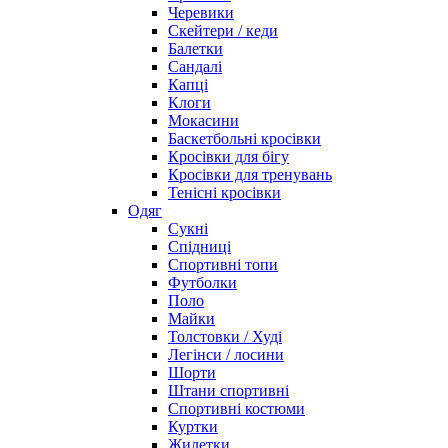
Черевики
Скейтери / кеди
Балетки
Сандалі
Капці
Клоги
Мокасини
Баскетбольні кросівки
Кросівки для бігу
Кросівки для тренувань
Тенісні кросівки
Одяг
Сукні
Спідниці
Спортивні топи
Футболки
Поло
Майки
Толстовки / Худі
Легінси / лосини
Шорти
Штани спортивні
Спортивні костюми
Куртки
Жилетки