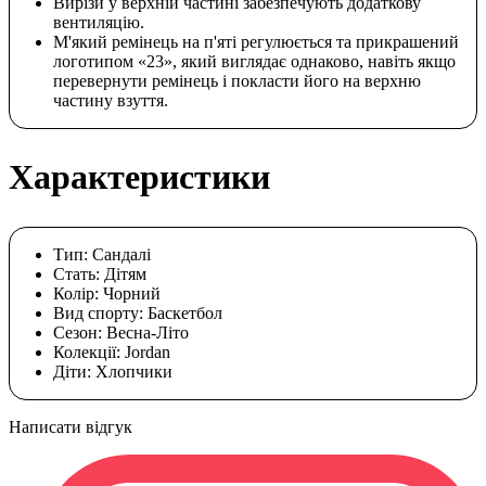
Вирізи у верхній частині забезпечують додаткову
вентиляцію.
М'який ремінець на п'яті регулюється та прикрашений
логотипом «23», який виглядає однаково, навіть якщо
перевернути ремінець і покласти його на верхню
частину взуття.
Характеристики
Тип:
Сандалі
Стать:
Дітям
Колір:
Чорний
Вид спорту:
Баскетбол
Сезон:
Весна-Літо
Колекції:
Jordan
Діти:
Хлопчики
Написати відгук