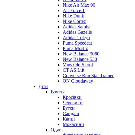
Nike Air Max 90
Air Force 1
Nike Dunk
Nike Cortez
Adidas Samba
Adidas Gazelle
Adidas Tokyo
Puma Speedcat
Puma Mostro
New Balance 9060
New Balance 530
Vans Old Skool
CT AS Lift
Converse Run Star Trainer
ON Cloudaway
Діти
Взуття
Кросівки
Черевики
Бутси
Сандалі
Капці
Мокасини
Одяг