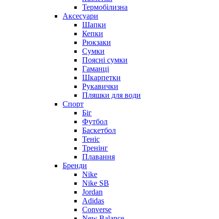
Термобілизна
Аксесуари
Шапки
Кепки
Рюкзаки
Сумки
Поясні сумки
Гаманці
Шкарпетки
Рукавички
Пляшки для води
Спорт
Біг
Футбол
Баскетбол
Теніс
Тренінг
Плавання
Бренди
Nike
Nike SB
Jordan
Adidas
Converse
New Balance