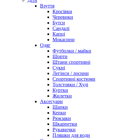
Діти
Взуття
Кросівки
Черевики
Бутси
Сандалі
Капці
Мокасини
Одяг
Футболки / майки
Шорти
Штани спортивні
Сукні
Легінси / лосини
Спортивні костюми
Толстовки / Худі
Куртки
Жилетки
Аксесуари
Шапки
Кепки
Рюкзаки
Шкарпетки
Рукавички
Пляшки для води