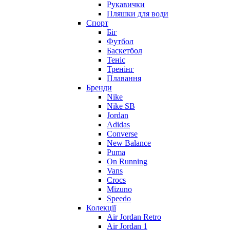
Рукавички
Пляшки для води
Спорт
Біг
Футбол
Баскетбол
Теніс
Тренінг
Плавання
Бренди
Nike
Nike SB
Jordan
Adidas
Converse
New Balance
Puma
On Running
Vans
Crocs
Mizuno
Speedo
Колекції
Air Jordan Retro
Air Jordan 1