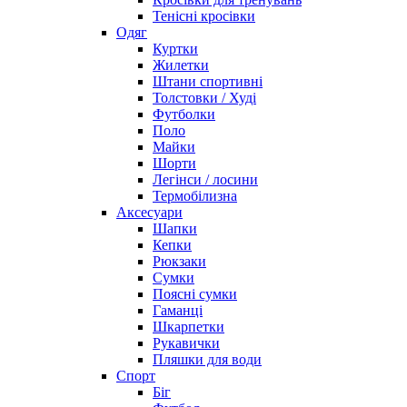
Тенісні кросівки
Одяг
Куртки
Жилетки
Штани спортивні
Толстовки / Худі
Футболки
Поло
Майки
Шорти
Легінси / лосини
Термобілизна
Аксесуари
Шапки
Кепки
Рюкзаки
Сумки
Поясні сумки
Гаманці
Шкарпетки
Рукавички
Пляшки для води
Спорт
Біг