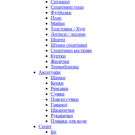
Спідниці
Спортивні топи
Футболки
Поло
Майки
Толстовки / Худі
Легінси / лосини
Шорти
Штани спортивні
Спортивні костюми
Куртки
Жилетки
Термобілизна
Аксесуари
Шапки
Кепки
Рюкзаки
Сумки
Поясні сумки
Гаманці
Шкарпетки
Рукавички
Пляшки для води
Спорт
Біг