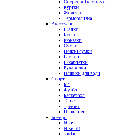
Спортивні костюми
Куртки
Жилетки
Термобілизна
Аксесуари
Шапки
Кепки
Рюкзаки
Сумки
Поясні сумки
Гаманці
Шкарпетки
Рукавички
Пляшки для води
Спорт
Біг
Футбол
Баскетбол
Теніс
Тренінг
Плавання
Бренди
Nike
Nike SB
Jordan