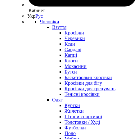
Кабінет
Укр
Рус
Чоловіки
Взуття
Кросівки
Черевики
Кеди
Сандалі
Капці
Клоги
Мокасини
Бутси
Баскетбольні кросівки
Кросівки для бігу
Кросівки для тренувань
Тенісні кросівки
Одяг
Куртки
Жилетки
Штани спортивні
Толстовки / Худі
Футболки
Поло
Майки