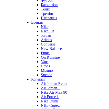
Футбол
Баскетбол
Теніс
Тренінг
Плавання
Бренди
Nike
Nike SB
Jordan
Adidas
Converse
New Balance
Puma
On Running
Vans
Crocs
Mizuno
Speedo
Колекції
Air Jordan Retro
Air Jordan 1
Nike Air Max 90
Air Force 1
Nike Dunk
Nike Cortez