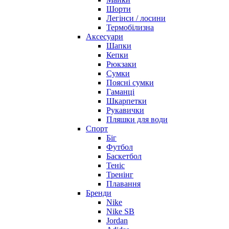
Шорти
Легінси / лосини
Термобілизна
Аксесуари
Шапки
Кепки
Рюкзаки
Сумки
Поясні сумки
Гаманці
Шкарпетки
Рукавички
Пляшки для води
Спорт
Біг
Футбол
Баскетбол
Теніс
Тренінг
Плавання
Бренди
Nike
Nike SB
Jordan