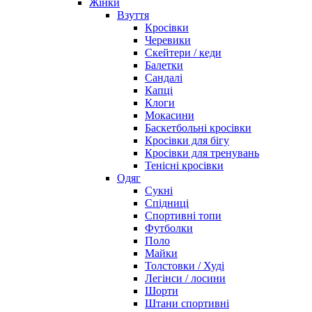
Жінки
Взуття
Кросівки
Черевики
Скейтери / кеди
Балетки
Сандалі
Капці
Клоги
Мокасини
Баскетбольні кросівки
Кросівки для бігу
Кросівки для тренувань
Тенісні кросівки
Одяг
Сукні
Спідниці
Спортивні топи
Футболки
Поло
Майки
Толстовки / Худі
Легінси / лосини
Шорти
Штани спортивні