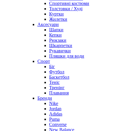
Спортивні костюми
Толстовки / Худі
Куртки
Жилетки
Аксесуари
Шапки
Кепки
Рюкзаки
Шкарпетки
Рукавички
Пляшки для води
Спорт
Біг
Футбол
Баскетбол
Теніс
Тренінг
Плавання
Бренди
Nike
Jordan
Adidas
Puma
Converse
New Balance