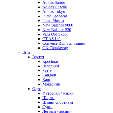
Adidas Samba
Adidas Gazelle
Adidas Tokyo
Puma Speedcat
Puma Mostro
New Balance 9060
New Balance 530
Vans Old Skool
CT AS Lift
Converse Run Star Trainer
ON Cloudaway
Діти
Взуття
Кросівки
Черевики
Бутси
Сандалі
Капці
Мокасини
Одяг
Футболки / майки
Шорти
Штани спортивні
Сукні
Легінси / лосини