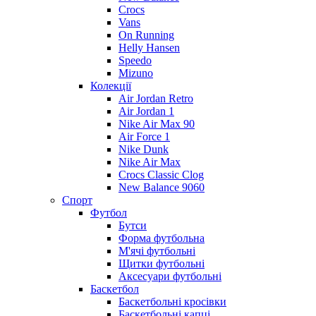
Crocs
Vans
On Running
Helly Hansen
Speedo
Mizuno
Колекції
Air Jordan Retro
Air Jordan 1
Nike Air Max 90
Air Force 1
Nike Dunk
Nike Air Max
Crocs Classic Clog
New Balance 9060
Спорт
Футбол
Бутси
Форма футбольна
М'ячі футбольні
Щитки футбольні
Аксесуари футбольні
Баскетбол
Баскетбольні кросівки
Баскетбольні капці