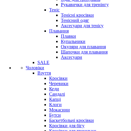
Рукавички для тренінгу
Теніс
Тенісні кросівки
Тенісний одяг
Аксесуари для тенісу
Плавання
Плавки
Купальники
Окуляри для плавання
Шапочки для плавання
Аксесуари
SALE
Чоловіки
Взуття
Кросівки
Черевики
Кеди
Сандалі
Капці
Клоги
Мокасини
Бутси
Баскетбольні кросівки
Кросівки для бігу
Кросівки для тренувань