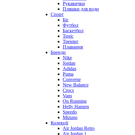
Рукавички
Пляшки для води
Спорт
Біг
Футбол
Баскетбол
Теніс
Тренінг
Плавання
Бренди
Nike
Jordan
Adidas
Puma
Converse
New Balance
Crocs
Vans
On Running
Helly Hansen
Speedo
Mizuno
Колекції
Air Jordan Retro
Air Jordan 1