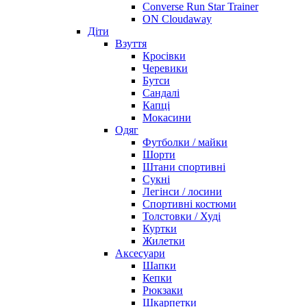
Converse Run Star Trainer
ON Cloudaway
Діти
Взуття
Кросівки
Черевики
Бутси
Сандалі
Капці
Мокасини
Одяг
Футболки / майки
Шорти
Штани спортивні
Сукні
Легінси / лосини
Спортивні костюми
Толстовки / Худі
Куртки
Жилетки
Аксесуари
Шапки
Кепки
Рюкзаки
Шкарпетки