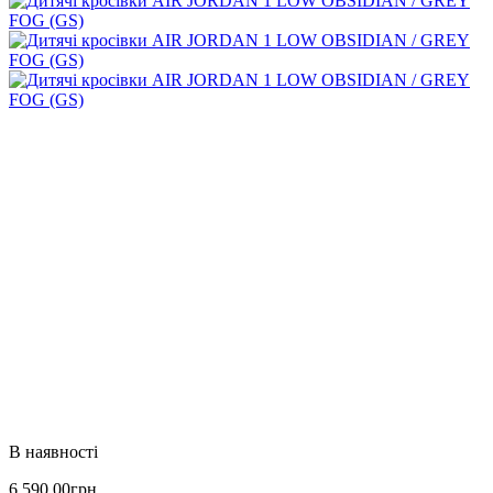
6 590
.
00
грн