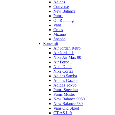
Adidas
Converse
New Balance
Puma
On Running
Vans
Crocs
Mizuno
Speedo
Колекції
Air Jordan Retro
Air Jordan 1
Nike Air Max 90
Air Force 1
Nike Dunk
Nike Cortez
Adidas Samba
Adidas Gazelle
Adidas Tokyo
Puma Speedcat
Puma Mostro
New Balance 9060
New Balance 530
Vans Old Skool
CT AS Lift