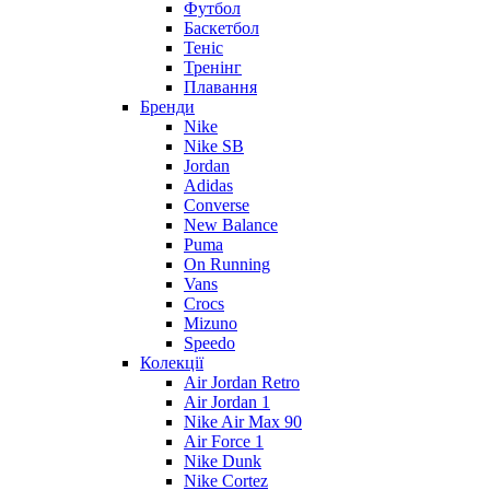
Футбол
Баскетбол
Теніс
Тренінг
Плавання
Бренди
Nike
Nike SB
Jordan
Adidas
Converse
New Balance
Puma
On Running
Vans
Crocs
Mizuno
Speedo
Колекції
Air Jordan Retro
Air Jordan 1
Nike Air Max 90
Air Force 1
Nike Dunk
Nike Cortez