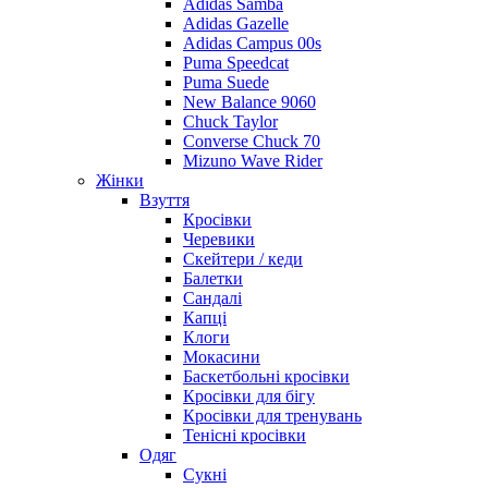
Adidas Samba
Adidas Gazelle
Adidas Campus 00s
Puma Speedcat
Puma Suede
New Balance 9060
Chuck Taylor
Converse Chuck 70
Mizuno Wave Rider
Жінки
Взуття
Кросівки
Черевики
Скейтери / кеди
Балетки
Сандалі
Капці
Клоги
Мокасини
Баскетбольні кросівки
Кросівки для бігу
Кросівки для тренувань
Тенісні кросівки
Одяг
Сукні