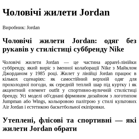
Чоловічі жилети Jordan
Виробник: Jordan
Чоловічі жилети Jordan: одяг без
рукавів у стилістиці суббренду Nike
Чоловічі жилети Jordan — це частина apparel-лінійки
суббренду, який виріс з іменної колаборації Nike з Майклом
Джорданом у 1985 році. Жилет у лінійці Jordan працює в
кількох сценаріях: як самостійний верхній одяг для
прохолодної погоди, як середній теплий шар під куртку і як
акцентний елемент outfit у спортивно-вуличній стилістиці
бренду. Усі моделі об'єднані фірмовим дизайном з логотипом
Jumpman або Wings, кольоровою палітрою у стилі культових
Air Jordan і естетикою баскетбольної екіпіровки.
Утеплені, флісові та спортивні — які
жилети Jordan обрати