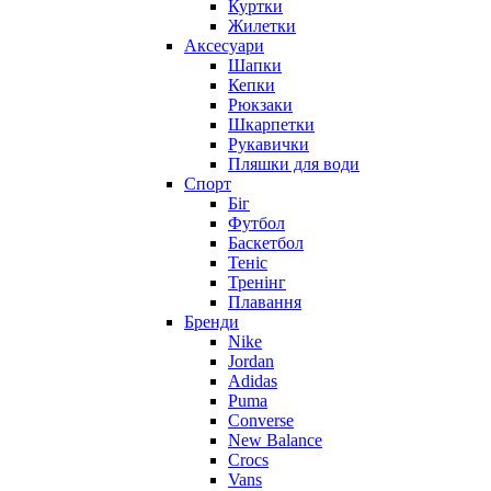
Куртки
Жилетки
Аксесуари
Шапки
Кепки
Рюкзаки
Шкарпетки
Рукавички
Пляшки для води
Спорт
Біг
Футбол
Баскетбол
Теніс
Тренінг
Плавання
Бренди
Nike
Jordan
Adidas
Puma
Converse
New Balance
Crocs
Vans