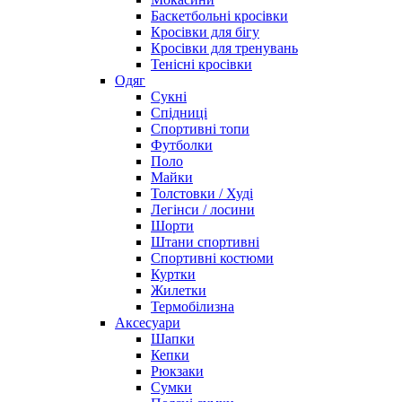
Баскетбольні кросівки
Кросівки для бігу
Кросівки для тренувань
Тенісні кросівки
Одяг
Сукні
Спідниці
Спортивні топи
Футболки
Поло
Майки
Толстовки / Худі
Легінси / лосини
Шорти
Штани спортивні
Спортивні костюми
Куртки
Жилетки
Термобілизна
Аксесуари
Шапки
Кепки
Рюкзаки
Сумки