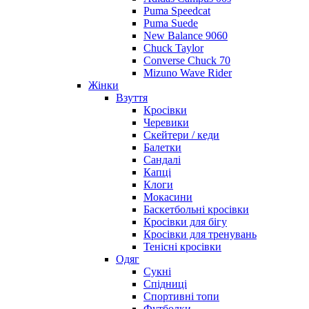
Puma Speedcat
Puma Suede
New Balance 9060
Chuck Taylor
Converse Chuck 70
Mizuno Wave Rider
Жінки
Взуття
Кросівки
Черевики
Скейтери / кеди
Балетки
Сандалі
Капці
Клоги
Мокасини
Баскетбольні кросівки
Кросівки для бігу
Кросівки для тренувань
Тенісні кросівки
Одяг
Сукні
Спідниці
Спортивні топи
Футболки