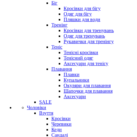
Біг
Кросівки для бігу
Одяг для бігу
Пляшки для води
Тренінг
Кросівки для тренувань
Одяг для тренувань
Рукавички для тренінгу
Теніс
Тенісні кросівки
Тенісний одяг
Аксесуари для тенісу
Плавання
Плавки
Купальники
Окуляри для плавання
Шапочки для плавання
Аксесуари
SALE
Чоловіки
Взуття
Кросівки
Черевики
Кеди
Сандалі