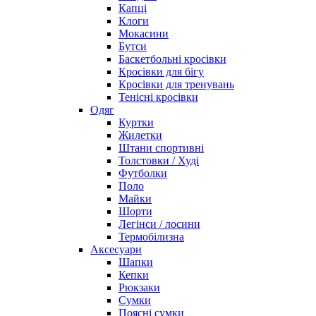
Капці
Клоги
Мокасини
Бутси
Баскетбольні кросівки
Кросівки для бігу
Кросівки для тренувань
Тенісні кросівки
Одяг
Куртки
Жилетки
Штани спортивні
Толстовки / Худі
Футболки
Поло
Майки
Шорти
Легінси / лосини
Термобілизна
Аксесуари
Шапки
Кепки
Рюкзаки
Сумки
Поясні сумки