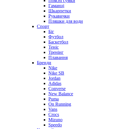
Поясні сумки
Гаманці
Шкарпетки
Рукавички
Пляшки для води
Спорт
Біг
Футбол
Баскетбол
Теніс
Тренінг
Плавання
Бренди
Nike
Nike SB
Jordan
Adidas
Converse
New Balance
Puma
On Running
Vans
Crocs
Mizuno
Speedo