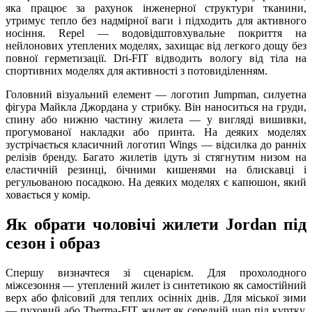
яка працює за рахунок інженерної структури тканини,
утримує тепло без надмірної ваги і підходить для активного
носіння. Repel — водовідштовхувальне покриття на
нейлонових утеплених моделях, захищає від легкого дощу без
повної герметизації. Dri-FIT відводить вологу від тіла на
спортивних моделях для активності з потовиділенням.
Головний візуальний елемент — логотип Jumpman, силуетна
фігура Майкла Джордана у стрибку. Він наноситься на груди,
спину або нижню частину жилета — у вигляді вишивки,
прогумованої накладки або принта. На деяких моделях
зустрічається класичний логотип Wings — відсилка до ранніх
релізів бренду. Багато жилетів ідуть зі стягнутим низом на
еластичній резинці, бічними кишенями на блискавці і
регульованою посадкою. На деяких моделях є капюшон, який
ховається у комір.
Як обрати чоловічі жилети Jordan під
сезон і образ
Спершу визначтеся зі сценарієм. Для прохолодного
міжсезоння — утеплений жилет із синтетикою як самостійний
верх або флісовий для теплих осінніх днів. Для міської зими
— пуховий або Therma-FIT жилет як середній шар під куртку.