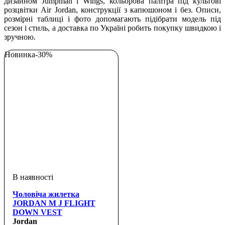
дизайном Jumpman і Wings, кольорова палітра під культові
розцвітки Air Jordan, конструкції з капюшоном і без. Описи,
розмірні таблиці і фото допомагають підібрати модель під
сезон і стиль, а доставка по Україні робить покупку швидкою і
зручною.
Новинка
-30%
Чоловіча жилетка
JORDAN M J FLIGHT
DOWN VEST
Jordan