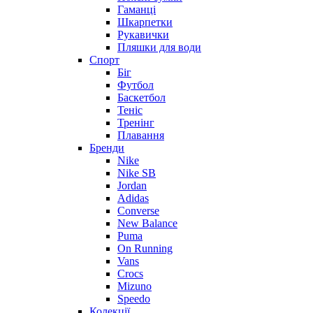
Гаманці
Шкарпетки
Рукавички
Пляшки для води
Спорт
Біг
Футбол
Баскетбол
Теніс
Тренінг
Плавання
Бренди
Nike
Nike SB
Jordan
Adidas
Converse
New Balance
Puma
On Running
Vans
Crocs
Mizuno
Speedo
Колекції