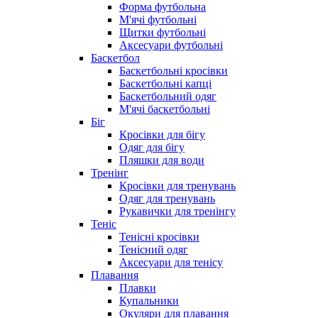
Форма футбольна
М'ячі футбольні
Щитки футбольні
Аксесуари футбольні
Баскетбол
Баскетбольні кросівки
Баскетбольні капці
Баскетбольний одяг
М'ячі баскетбольні
Біг
Кросівки для бігу
Одяг для бігу
Пляшки для води
Тренінг
Кросівки для тренувань
Одяг для тренувань
Рукавички для тренінгу
Теніс
Тенісні кросівки
Тенісний одяг
Аксесуари для тенісу
Плавання
Плавки
Купальники
Окуляри для плавання