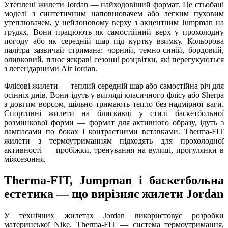
Утеплені жилети Jordan — найходовіший формат. Це стьобані
моделі з синтетичним наповнювачем або легким пуховим
утеплювачем, у нейлоновому верху з акцентним Jumpman на
грудях. Вони працюють як самостійний верх у прохолодну
погоду або як середній шар під куртку взимку. Кольорова
палітра зазвичай стримана: чорний, темно-синій, бордовий,
оливковий, плюс яскраві сезонні розцвітки, які перегукуються
з легендарними Air Jordan.
Флісові жилети — теплий середній шар або самостійна річ для
осінніх днів. Вони ідуть у вигляді класичного флісу або Sherpa
з довгим ворсом, щільно тримають тепло без надмірної ваги.
Спортивні жилети на блискавці у стилі баскетбольної
розминкової форми — формат для активного образу, ідуть з
лампасами по боках і контрастними вставками. Therma-FIT
жилети з термоутриманням підходять для прохолодної
активності — пробіжки, тренування на вулиці, прогулянки в
міжсезоння.
Therma-FIT, Jumpman і баскетбольна
естетика — що вирізняє жилети Jordan
У технічних жилетах Jordan використовує розробки
материнської Nike. Therma-FIT — система термоутримання,