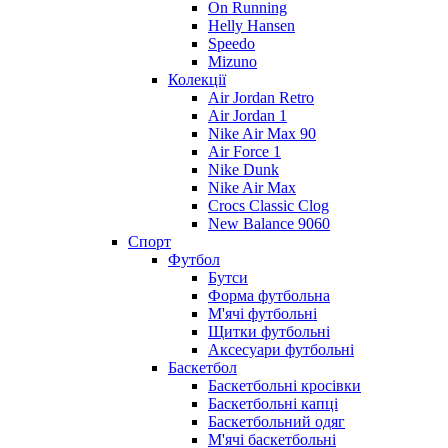
On Running
Helly Hansen
Speedo
Mizuno
Колекції
Air Jordan Retro
Air Jordan 1
Nike Air Max 90
Air Force 1
Nike Dunk
Nike Air Max
Crocs Classic Clog
New Balance 9060
Спорт
Футбол
Бутси
Форма футбольна
М'ячі футбольні
Щитки футбольні
Аксесуари футбольні
Баскетбол
Баскетбольні кросівки
Баскетбольні капці
Баскетбольний одяг
М'ячі баскетбольні