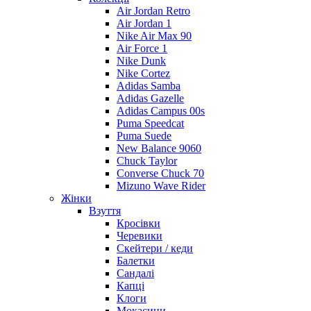
Air Jordan Retro
Air Jordan 1
Nike Air Max 90
Air Force 1
Nike Dunk
Nike Cortez
Adidas Samba
Adidas Gazelle
Adidas Campus 00s
Puma Speedcat
Puma Suede
New Balance 9060
Chuck Taylor
Converse Chuck 70
Mizuno Wave Rider
Жінки
Взуття
Кросівки
Черевики
Скейтери / кеди
Балетки
Сандалі
Капці
Клоги
Мокасини