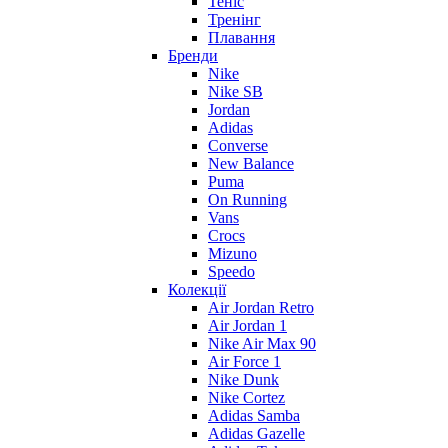
Теніс
Тренінг
Плавання
Бренди
Nike
Nike SB
Jordan
Adidas
Converse
New Balance
Puma
On Running
Vans
Crocs
Mizuno
Speedo
Колекції
Air Jordan Retro
Air Jordan 1
Nike Air Max 90
Air Force 1
Nike Dunk
Nike Cortez
Adidas Samba
Adidas Gazelle