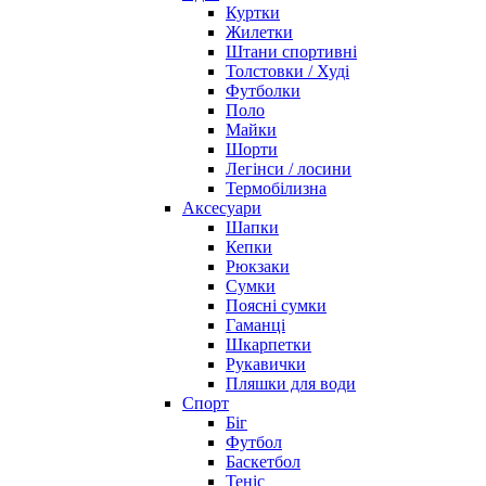
Куртки
Жилетки
Штани спортивні
Толстовки / Худі
Футболки
Поло
Майки
Шорти
Легінси / лосини
Термобілизна
Аксесуари
Шапки
Кепки
Рюкзаки
Сумки
Поясні сумки
Гаманці
Шкарпетки
Рукавички
Пляшки для води
Спорт
Біг
Футбол
Баскетбол
Теніс