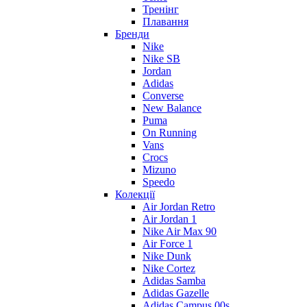
Тренінг
Плавання
Бренди
Nike
Nike SB
Jordan
Adidas
Converse
New Balance
Puma
On Running
Vans
Crocs
Mizuno
Speedo
Колекції
Air Jordan Retro
Air Jordan 1
Nike Air Max 90
Air Force 1
Nike Dunk
Nike Cortez
Adidas Samba
Adidas Gazelle
Adidas Campus 00s