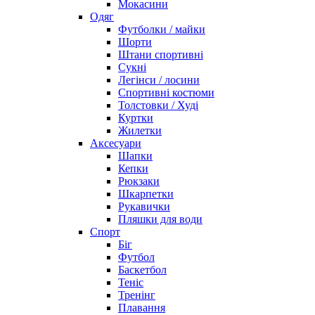
Мокасини
Одяг
Футболки / майки
Шорти
Штани спортивні
Сукні
Легінси / лосини
Спортивні костюми
Толстовки / Худі
Куртки
Жилетки
Аксесуари
Шапки
Кепки
Рюкзаки
Шкарпетки
Рукавички
Пляшки для води
Спорт
Біг
Футбол
Баскетбол
Теніс
Тренінг
Плавання