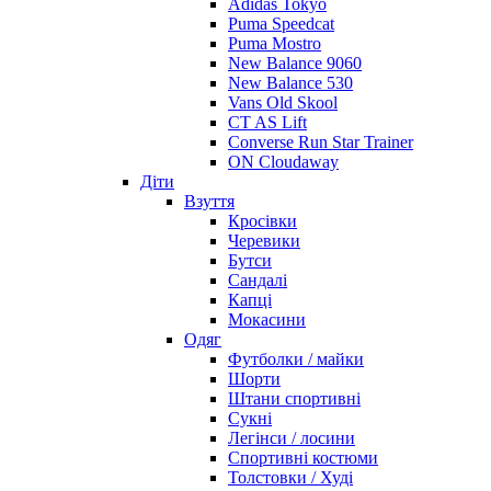
Adidas Tokyo
Puma Speedcat
Puma Mostro
New Balance 9060
New Balance 530
Vans Old Skool
CT AS Lift
Converse Run Star Trainer
ON Cloudaway
Діти
Взуття
Кросівки
Черевики
Бутси
Сандалі
Капці
Мокасини
Одяг
Футболки / майки
Шорти
Штани спортивні
Сукні
Легінси / лосини
Спортивні костюми
Толстовки / Худі