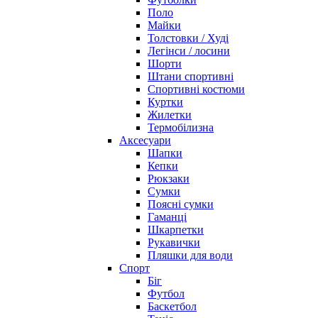
Поло
Майки
Толстовки / Худі
Легінси / лосини
Шорти
Штани спортивні
Спортивні костюми
Куртки
Жилетки
Термобілизна
Аксесуари
Шапки
Кепки
Рюкзаки
Сумки
Поясні сумки
Гаманці
Шкарпетки
Рукавички
Пляшки для води
Спорт
Біг
Футбол
Баскетбол