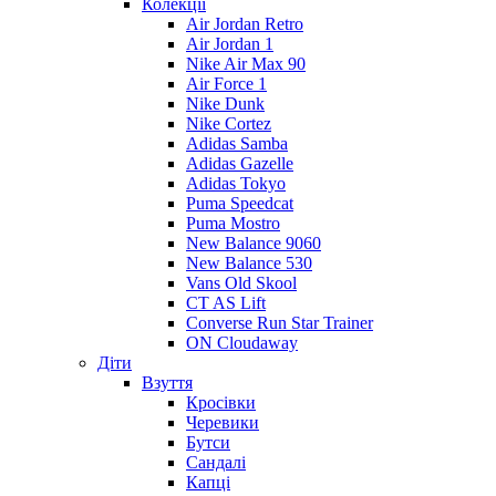
Колекції
Air Jordan Retro
Air Jordan 1
Nike Air Max 90
Air Force 1
Nike Dunk
Nike Cortez
Adidas Samba
Adidas Gazelle
Adidas Tokyo
Puma Speedcat
Puma Mostro
New Balance 9060
New Balance 530
Vans Old Skool
CT AS Lift
Converse Run Star Trainer
ON Cloudaway
Діти
Взуття
Кросівки
Черевики
Бутси
Сандалі
Капці