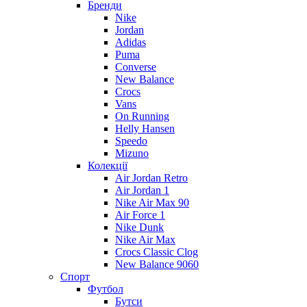
Бренди
Nike
Jordan
Adidas
Puma
Converse
New Balance
Crocs
Vans
On Running
Helly Hansen
Speedo
Mizuno
Колекції
Air Jordan Retro
Air Jordan 1
Nike Air Max 90
Air Force 1
Nike Dunk
Nike Air Max
Crocs Classic Clog
New Balance 9060
Спорт
Футбол
Бутси