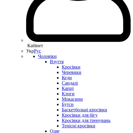
Кабінет
Укр
Рус
Чоловіки
Взуття
Кросівки
Черевики
Кеди
Сандалі
Капці
Клоги
Мокасини
Бутси
Баскетбольні кросівки
Кросівки для бігу
Кросівки для тренувань
Тенісні кросівки
Одяг