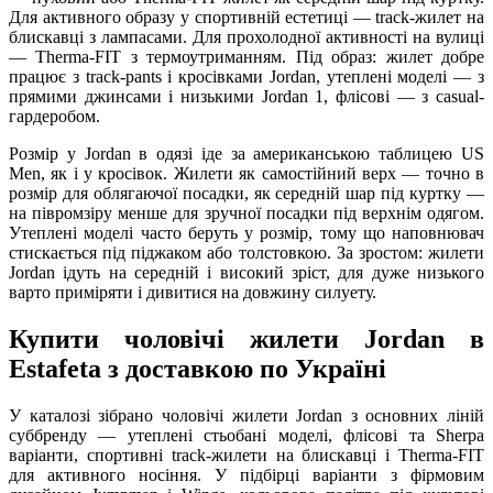
Для активного образу у спортивній естетиці — track-жилет на
блискавці з лампасами. Для прохолодної активності на вулиці
— Therma-FIT з термоутриманням. Під образ: жилет добре
працює з track-pants і кросівками Jordan, утеплені моделі — з
прямими джинсами і низькими Jordan 1, флісові — з casual-
гардеробом.
Розмір у Jordan в одязі іде за американською таблицею US
Men, як і у кросівок. Жилети як самостійний верх — точно в
розмір для облягаючої посадки, як середній шар під куртку —
на півромзіру менше для зручної посадки під верхнім одягом.
Утеплені моделі часто беруть у розмір, тому що наповнювач
стискається під піджаком або толстовкою. За зростом: жилети
Jordan ідуть на середній і високий зріст, для дуже низького
варто приміряти і дивитися на довжину силуету.
Купити чоловічі жилети Jordan в
Estafeta з доставкою по Україні
У каталозі зібрано чоловічі жилети Jordan з основних ліній
суббренду — утеплені стьобані моделі, флісові та Sherpa
варіанти, спортивні track-жилети на блискавці і Therma-FIT
для активного носіння. У підбірці варіанти з фірмовим