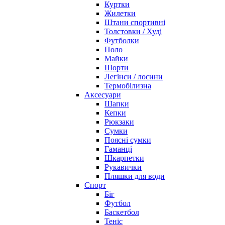
Куртки
Жилетки
Штани спортивні
Толстовки / Худі
Футболки
Поло
Майки
Шорти
Легінси / лосини
Термобілизна
Аксесуари
Шапки
Кепки
Рюкзаки
Сумки
Поясні сумки
Гаманці
Шкарпетки
Рукавички
Пляшки для води
Спорт
Біг
Футбол
Баскетбол
Теніс