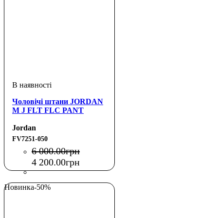
Чоловічі штани JORDAN
M J FLT FLC PANT
Jordan
FV7251-050
6 000
.
00
грн
4 200
.
00
грн
Новинка
-50%