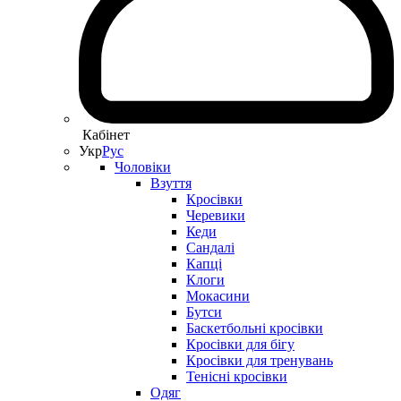
Кабінет
Укр
Рус
Чоловіки
Взуття
Кросівки
Черевики
Кеди
Сандалі
Капці
Клоги
Мокасини
Бутси
Баскетбольні кросівки
Кросівки для бігу
Кросівки для тренувань
Тенісні кросівки
Одяг