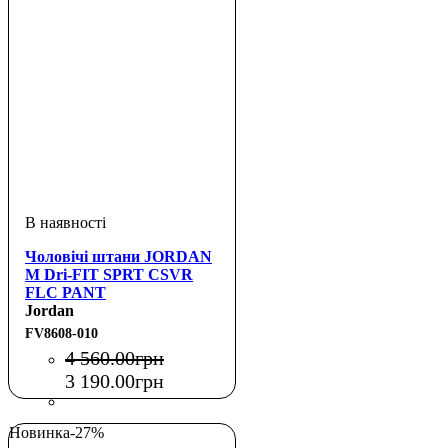
Чоловічі штани JORDAN
M Dri-FIT SPRT CSVR
FLC PANT
Jordan
FV8608-010
4 560
.
00
грн
3 190
.
00
грн
Новинка
-27%