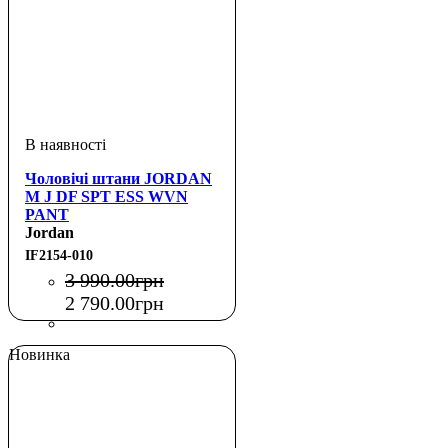
Чоловічі штани JORDAN
M J DF SPT ESS WVN
PANT
Jordan
IF2154-010
3 990
.
00
грн
2 790
.
00
грн
Новинка