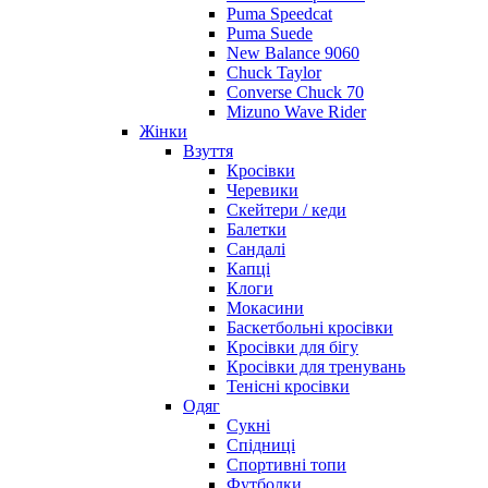
Puma Speedcat
Puma Suede
New Balance 9060
Chuck Taylor
Converse Chuck 70
Mizuno Wave Rider
Жінки
Взуття
Кросівки
Черевики
Скейтери / кеди
Балетки
Сандалі
Капці
Клоги
Мокасини
Баскетбольні кросівки
Кросівки для бігу
Кросівки для тренувань
Тенісні кросівки
Одяг
Сукні
Спідниці
Спортивні топи
Футболки