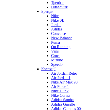
Тренінг
Плавання
Бренди
Nike
Nike SB
Jordan
Adidas
Converse
New Balance
Puma
On Running
Vans
Crocs
Mizuno
Speedo
Колекції
Air Jordan Retro
Air Jordan 1
Nike Air Max 90
Air Force 1
Nike Dunk
Nike Cortez
Adidas Samba
Adidas Gazelle
Adidas Campus 00s