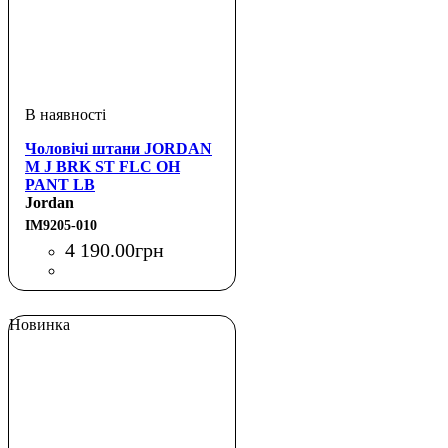
Чоловічі штани JORDAN
M J BRK ST FLC OH
PANT LB
Jordan
IM9205-010
4 190
.
00
грн
Новинка