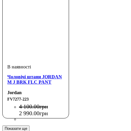
Чоловічі штани JORDAN
M J BRK FLC PANT
Jordan
FV7277-223
4 100
.
00
грн
2 990
.
00
грн
Показати ще