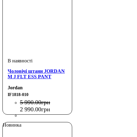
Чоловічі штани JORDAN
M J FLT ESS PANT
Jordan
IF1818-010
5 990
.
00
грн
2 990
.
00
грн
Новинка