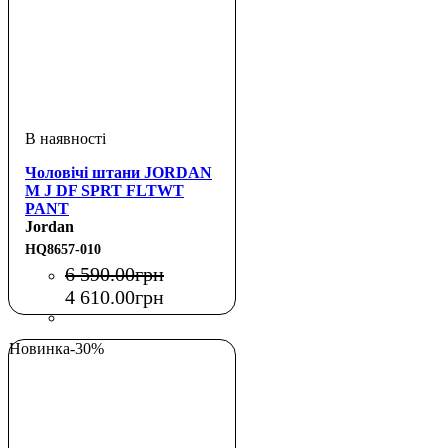
Чоловічі штани JORDAN
M J DF SPRT FLTWT
PANT
Jordan
HQ8657-010
6 590
.
00
грн
4 610
.
00
грн
Новинка
-30%