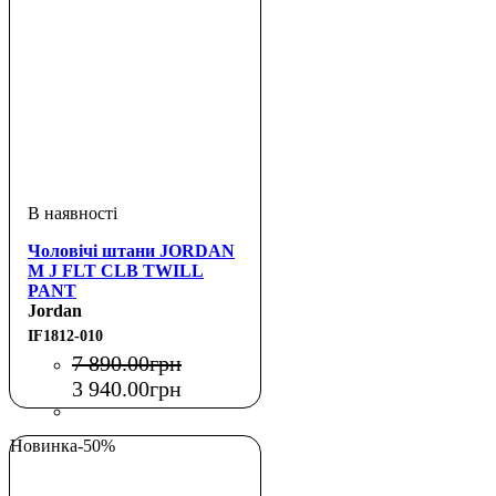
Чоловічі штани JORDAN
M J FLT CLB TWILL
PANT
Jordan
IF1812-010
7 890
.
00
грн
3 940
.
00
грн
Новинка
-50%