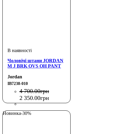
Чоловічі штани JORDAN
M J BRK OVS OH PANT
Jordan
IB7238-010
4 700
.
00
грн
2 350
.
00
грн
Новинка
-30%