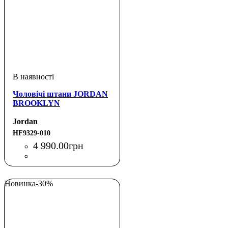
Чоловічі штани JORDAN
BROOKLYN
Jordan
HF9329-010
4 990
.
00
грн
Новинка
-30%