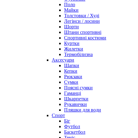
Поло
Майки
Толстовки / Худі
Легінси / лосини
Шорти
Штани спортивні
Спортивні костюми
Куртки
Жилетки
Термобілизна
Аксесуари
Шапки
Кепки
Рюкзаки
Сумки
Поясні сумки
Гаманці
Шкарпетки
Рукавички
Пляшки для води
Спорт
Біг
Футбол
Баскетбол
Теніс