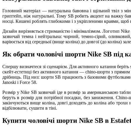
Головний матеріал — натуральна бавовна і щільний твіл з м
гриптейп, ніж натуральні. Тому SB робить акцент на важку бав
носці. Кишені роблять глибокими і з укріпленими краями, щоб 
Дизайн вирізняється стриманістю і мінімалізмом. Логотип Nike
зазвичай темна і нейтральна: чорний, темно-сірий, оливковий
варіюється від середньої (вище коліна) до довгої (до коліна) зал
Як обрати чоловічі шорти Nike SB під к
Спершу визначтеся зі сценарієм. Для активного катання беріть s
скейт-естетиці без активного катання — chino-шорти з прямим 
дрібниць. Під низ: шорти SB працюють з базовими футболками S
Janoski і Force 58.
Розмір у Nike SB зазвичай іде в розмір за американською табл
беруть в розмір для потрібної посадки, без заниження. Chino
закінчуються вище коліна, довгі доходять до коліна або трох
відбілювати, сушити в тіні.
Купити чоловічі шорти Nike SB в Estafe