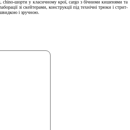
я, chino-шорти у класичному крої, cargo з бічними кишенями та
лаборації зі скейтерами, конструкції під технічні трюки і стрит-
у швидкою і зручною.