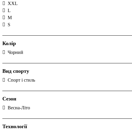
XXL
L
M
S
Колір
Чорний
Вид спорту
Спорт і стиль
Сезон
Весна-Літо
Технології