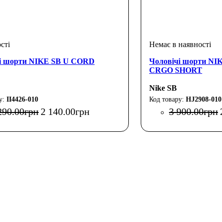
і шорти NIKE SB U CORD
Чоловічі шорти N
CRGO SHORT
Nike SB
II4426-010
HJ2908-010
290
.
00
грн
2 140
.
00
грн
3 900
.
00
грн