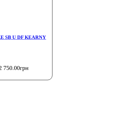
IKE SB U DF KEARNY
2 750
.
00
грн