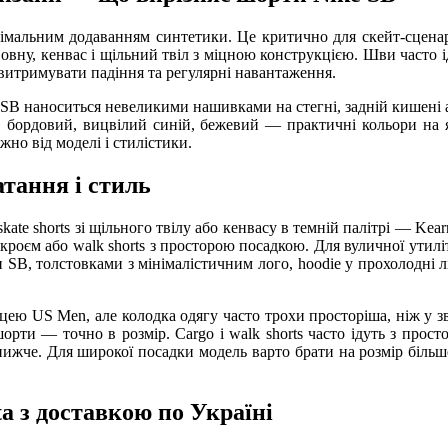
інімальним додаванням синтетики. Це критично для скейт-сцена
овну, кенвас і щільний твіл з міцною конструкцією. Шви часто 
витримувати падіння та регулярні навантаження.
 SB наноситься невеликими нашивками на стегні, задній кишені а
, бордовий, вицвілий синій, бежевий — практичні кольори на я
ежно від моделі і стилістики.
атання і стиль
kate shorts зі щільного твілу або кенвасу в темній палітрі — Kear
кроєм або walk shorts з просторою посадкою. Для вуличної утил
B, толстовками з мінімалістичним лого, hoodie у прохолодні літ
ицею US Men, але колодка одягу часто трохи просторіша, ніж у зв
-шорти — точно в розмір. Cargo і walk shorts часто ідуть з про
и нижче. Для широкої посадки модель варто брати на розмір біль
ta з доставкою по Україні