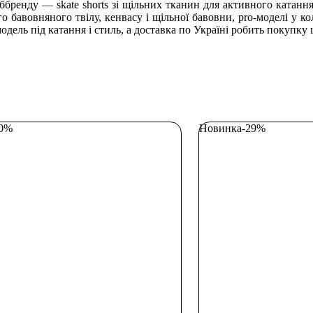
уббренду — skate shorts зі щільних тканин для активного катанн
ого бавовняного твілу, кенвасу і щільної бавовни, pro-моделі у ко
модель під катання і стиль, а доставка по Україні робить покупк
50%
Новинка
-29%