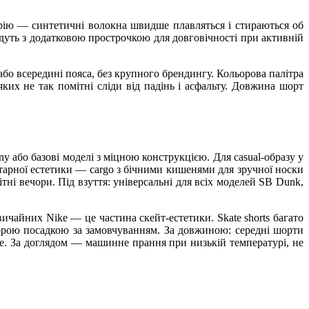
рію — синтетичні волокна швидше плавляться і стираються об
ідуть з додатковою прострочкою для довговічності при активній
бо всередині пояса, без крупного брендингу. Кольорова палітра
ких не так помітні сліди від падінь і асфальту. Довжина шорт
ny або базові моделі з міцною конструкцією. Для casual-образу у
ітарної естетики — cargo з бічними кишенями для зручної носки
ні вечори. Під взуття: універсальні для всіх моделей SB Dunk,
ичайних Nike — це частина скейт-естетики. Skate shorts багато
сторою посадкою за замовчуванням. За довжиною: середні шорти
ше. За доглядом — машинне прання при низькій температурі, не