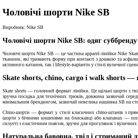
Чоловічі шорти Nike SB
Виробник: Nike SB
Чоловічі шорти Nike SB: одяг суббренду
Чоловічі шорти Nike SB — це частина apparel-лінійки Nike Ska
тканини, які тримають форму при контакті з дошкою та асфальт
активного катання, так і lifestyle-варіанти у стилі вуличної сц
Skate shorts, chino, cargo і walk shorts 
Skate shorts — головний формат лінійки. Це щільні шорти з тві
зручна посадка для технічних трюків, довжина зазвичай середня
мінімальним брендингом, зазвичай невелика нашивка SB на стег
Chino-шорти — формат у стилі класичних chino-штанів з прями
шорти з бічними кишенями на блискавці або клапанах — попу
силуеті з еластичним поясом, зручні для прогулянок і вуличних в
Натуральна бавовна, твіл і стриманий 