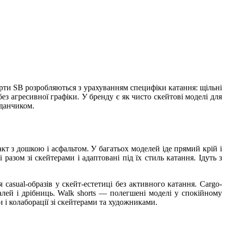
орти SB розробляються з урахуванням специфіки катання: щільні
з агресивної графіки. У бренду є як чисто скейтові моделі для
йданчиком.
акт з дошкою і асфальтом. У багатьох моделей іде прямий крій і
разом зі скейтерами і адаптовані під їх стиль катання. Ідуть з
asual-образів у скейт-естетиці без активного катання. Cargo-
ей і дрібниць. Walk shorts — полегшені моделі у спокійному
и і колаборації зі скейтерами та художниками.