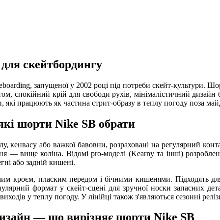
 для скейтбордингу
teboarding, запущеної у 2002 році під потреби скейт-культури. Ш
ом, спокійний крій для свободи рухів, мінімалістичний дизайн бе
ени, які працюють як частина стрит-образу в теплу погоду поза ма
— які шорти Nike SB обрати
лу, кенвасу або важкої бавовни, розраховані на регулярний конт
 — вище коліна. Відомі pro-моделі (Kearny та інші) розроблені 
ні або задній кишені.
м кроєм, пласким передом і бічними кишенями. Підходять для c
лярний формат у скейт-сцені для зручної носки запасних детал
иходів у теплу погоду. У лінійці також з'являються сезонні реліз
дизайн — що вирізняє шорти Nike SB