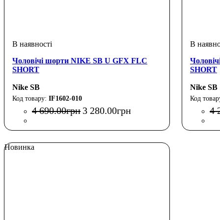
Чоловічі шорти NIKE SB U GFX FLC
Чоловіч
SHORT
SHORT
Nike SB
Nike SB
IF1602-010
4 690
.
00
грн
3 280
.
00
грн
4 
Новинка