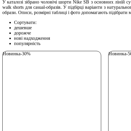
У каталозі зібрано чоловічі шорти Nike SB з основних ліній с
walk shorts для casual-образів. У підбірці варіанти з натуральн
образи. Описи, розмірні таблиці і фото допомагають підібрати 
Сортувати:
дешевше
дорожче
нові надходження
популярність
Новинка
-30%
Новинка
-