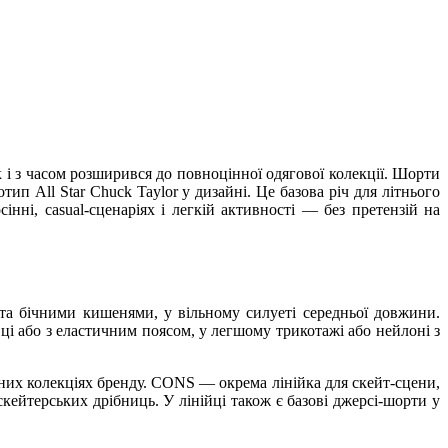
 і з часом розширився до повноцінної одягової колекції. Шорти
ип All Star Chuck Taylor у дизайні. Це базова річ для літнього
сінні, casual-сценаріях і легкій активності — без претензій на
 та бічними кишенями, у вільному силуеті середньої довжини.
вці або з еластичним поясом, у легшому трикотажі або нейлоні з
них колекціях бренду. CONS — окрема лінійка для скейт-сцени,
кейтерських дрібниць. У лінійці також є базові джерсі-шорти у