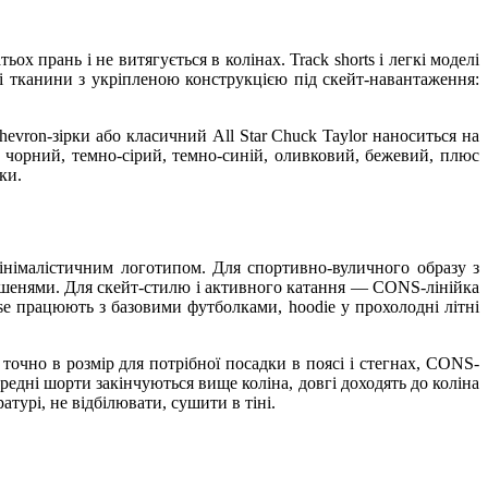
х прань і не витягується в колінах. Track shorts і легкі моделі
ші тканини з укріпленою конструкцією під скейт-навантаження:
vron-зірки або класичний All Star Chuck Taylor наноситься на
 чорний, темно-сірий, темно-синій, оливковий, бежевий, плюс
ки.
 мінімалістичним логотипом. Для спортивно-вуличного образу з
кишенями. Для скейт-стилю і активного катання — CONS-лінійка
rse працюють з базовими футболками, hoodie у прохолодні літні
ь точно в розмір для потрібної посадки в поясі і стегнах, CONS-
редні шорти закінчуються вище коліна, довгі доходять до коліна
турі, не відбілювати, сушити в тіні.