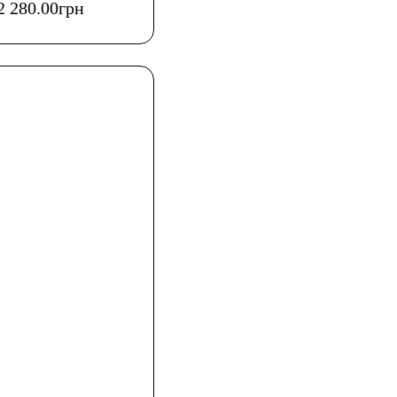
2 280
.
00
грн