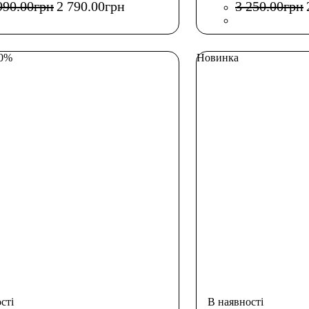
990
.
00
грн
2 790
.
00
грн
3 250
.
00
грн
30%
Новинка