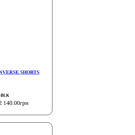
CONVERSE SHORTS
-BLK
2 140
.
00
грн