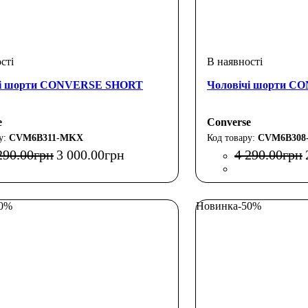
чі шорти CONVERSE SHORT
Чоловічі шорти 
e
Converse
CVM6B311-MKX
CVM6B308
290
.
00
грн
3 000
.
00
грн
4 290
.
00
грн
30%
Новинка
-50%