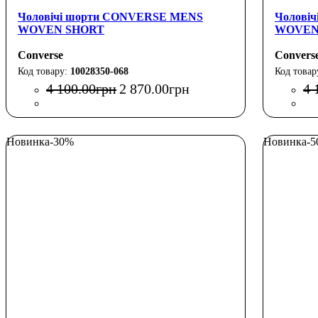
Чоловічі шорти CONVERSE MENS
Чолові
WOVEN SHORT
WOVEN
Converse
Convers
10028350-068
4 100
.
00
грн
2 870
.
00
грн
4 
Новинка
-30%
Новинка
-