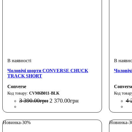
Чоловічі шорти CONVERSE CHUCK
Чолові
TRACK SHORT
Converse
Convers
CVM6B011-BLK
3 390
.
00
грн
2 370
.
00
грн
4 
Новинка
-30%
Новинка
-