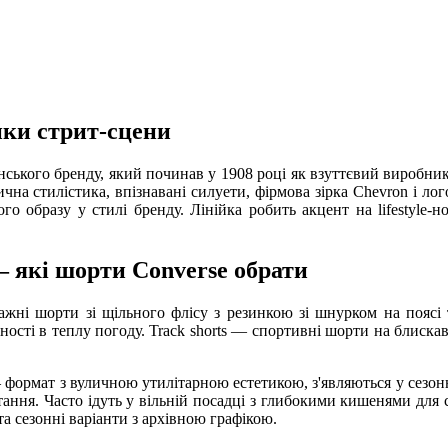
ики стрит-сцени
нського бренду, який починав у 1908 році як взуттєвий виробник
на стилістика, впізнавані силуети, фірмова зірка Chevron і логот
го образу у стилі бренду. Лінійка робить акцент на lifestyle-но
 — які шорти Converse обрати
ажні шорти зі щільного флісу з резинкою зі шнурком на поясі
ивності в теплу погоду. Track shorts — спортивні шорти на блиска
формат з вуличною утилітарною естетикою, з'являються у сезон
ння. Часто ідуть у вільній посадці з глибокими кишенями для с
та сезонні варіанти з архівною графікою.