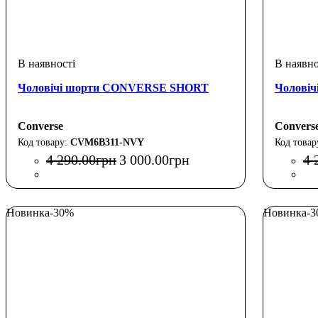
Чоловічі шорти CONVERSE SHORT
Чолові
Converse
Convers
CVM6B311-NVY
4 290
.
00
грн
3 000
.
00
грн
4 
Новинка
-30%
Новинка
-