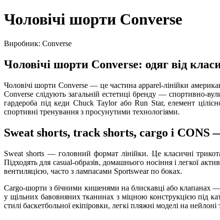
Чоловічі шорти Converse
Виробник: Converse
Чоловічі шорти Converse: одяг від клас
Чоловічі шорти Converse — це частина apparel-лінійки америка
Converse слідують загальній естетиці бренду — спортивно-вулич
гардероба під кеди Chuck Taylor або Run Star, елемент цілісно
спортивні тренування з просунутими технологіями.
Sweat shorts, track shorts, cargo і CONS
Sweat shorts — головний формат лінійки. Це класичні трикот
Підходять для casual-образів, домашнього носіння і легкої акт
вентиляцією, часто з лампасами Sportswear по боках.
Cargo-шорти з бічними кишенями на блискавці або клапанах — 
у щільних бавовняних тканинах з міцною конструкцією під ката
стилі баскетбольної екіпіровки, легкі пляжні моделі на нейлоні 