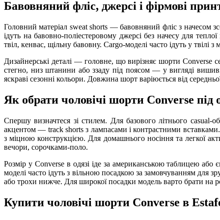
Бавовняний фліс, джерсі і фірмові при
Головний матеріал sweat shorts — бавовняний фліс з начесом зсе
ідуть на бавовно-поліестеровому джерсі без начесу для тепло
твіл, кенвас, щільну бавовну. Cargo-моделі часто ідуть у твілі
Дизайнерські деталі — головне, що вирізняє шорти Converse с
стегно, низ штанини або ззаду під поясом — у вигляді вишив
яскраві сезонні кольори. Довжина шорт варіюється від середньої 
Як обрати чоловічі шорти Converse під о
Спершу визначтеся зі стилем. Для базового літнього casual-о
акцентом — track shorts з лампасами і контрастними вставкам
з міцною конструкцією. Для домашнього носіння та легкої акти
вечори, сорочками-поло.
Розмір у Converse в одязі іде за американською таблицею або єв
моделі часто ідуть з вільною посадкою за замовчуванням для зр
або трохи нижче. Для широкої посадки модель варто брати на р
Купити чоловічі шорти Converse в Estaf