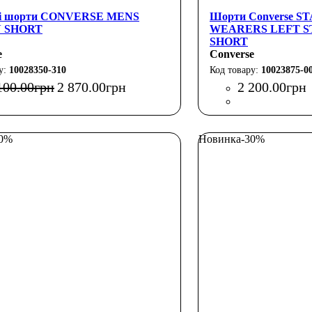
чі шорти CONVERSE MENS
Шорти Converse S
 SHORT
WEARERS LEFT S
SHORT
e
Converse
10028350-310
10023875-0
100
.
00
грн
2 870
.
00
грн
2 200
.
00
грн
50%
Новинка
-30%