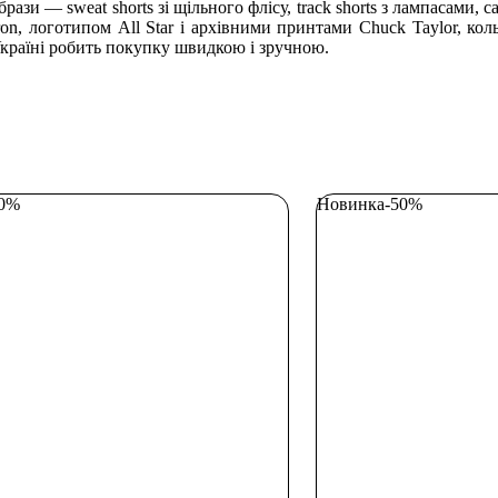
-образи — sweat shorts зі щільного флісу, track shorts з лампасами
on, логотипом All Star і архівними принтами Chuck Taylor, кольо
 Україні робить покупку швидкою і зручною.
30%
Новинка
-50%