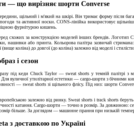
нти — що вирізняє шорти Converse
редини, щільний і м'який на шкірі. Він тримає форму після багатьо
ї погоди та активної носки. CONS-лінійка використовує щільні
 з міцною фурнітурою кишень.
еред схожих за конструкцією моделей інших брендів. Логотип Che
ки, нашивки або принта. Кольорова палітра зазвичай стримана:
(вище коліна) до довгої (до коліна) залежно від моделі і стилісти
браз і сезон
бразу під кеди Chuck Taylor — sweat shorts у темній палітрі з
и. Для вуличної утилітарної естетики — cargo-шорти з бічними 
вності — sweat shorts зі щільного флісу. Під низ: шорти Conve
ропейською залежно від ринку. Sweat shorts і track shorts берут
учності катання. Cargo-шорти — точно в розмір. За довжиною: се
озмір більше. За доглядом — машинне прання при низькій темпера
eta з доставкою по Україні