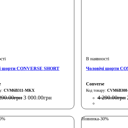
чі шорти CONVERSE SHORT
Чоловічі шорти 
e
Converse
CVM6B311-MKX
CVM6B308
290
.
00
грн
3 000
.
00
грн
4 290
.
00
грн
30%
Новинка
-30%