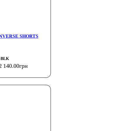
CONVERSE SHORTS
-BLK
2 140
.
00
грн