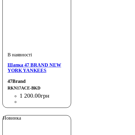
Шапка 47 BRAND NEW
YORK YANKEES
47Brand
RKN17ACE-BKD
1 200
.
00
грн
Новинка