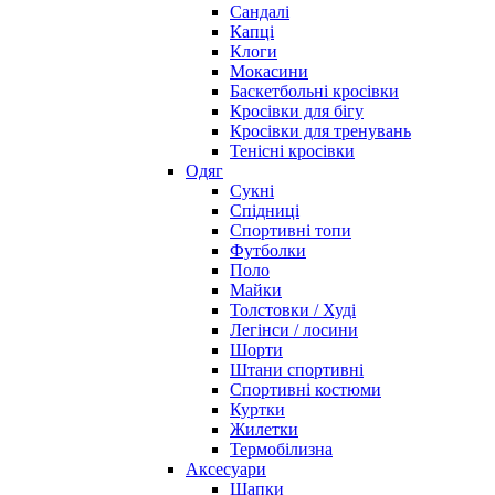
Сандалі
Капці
Клоги
Мокасини
Баскетбольні кросівки
Кросівки для бігу
Кросівки для тренувань
Тенісні кросівки
Одяг
Сукні
Спідниці
Спортивні топи
Футболки
Поло
Майки
Толстовки / Худі
Легінси / лосини
Шорти
Штани спортивні
Спортивні костюми
Куртки
Жилетки
Термобілизна
Аксесуари
Шапки