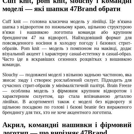
Cuff knit, pom knit, slouchy і командні
моделі — які шапки 47Brand обрати
Cuff knit — головна класична модель у лінійці. Це в'язана
шапка з відворотом по нижньому краю, щільною структурою
в'язки і нашивкою логотипа команди або крупним
брендингом 47 на відвороті. Найходовіший формат для
повсякденного носіння в холодну погоду і базових стрит-
образів. Pom knit — модель з помпоном на маківці, додає
візуальний акцент і характерну casual-естетику в casual-образ.
Часто іде в яскравіших сезонних розцвітках з вишивкою
команди.
Slouchy — подовжені моделі з вільною задньою частиною, яка
звисає ззаду і створює розслаблений силует. Підходить для
сучасних стрит-образів у мінімалістичній палітрі. Brain Freeze
— особлива модель з фірмовим крупним відворотом і
характерним силуетом, що стала впізнаваною деталлю
лінійки. В асортименті також є моделі без відвороту зі
щільною посадкою по голові і базові beanie без вираженого
брендингу для тих, хто не хоче акцентного логотипа.
Акрил, командні нашивки і фірмовий
логотип — що вирізняє 47Brand