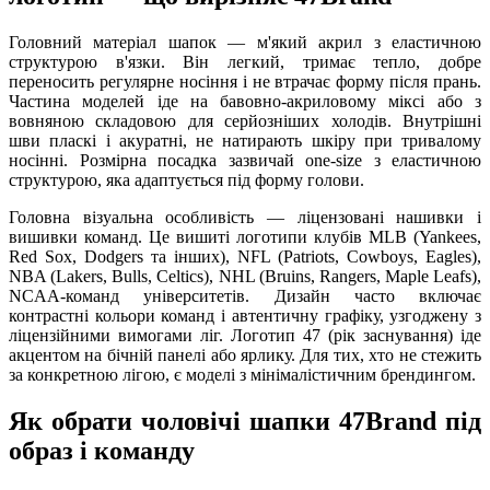
Головний матеріал шапок — м'який акрил з еластичною
структурою в'язки. Він легкий, тримає тепло, добре
переносить регулярне носіння і не втрачає форму після прань.
Частина моделей іде на бавовно-акриловому міксі або з
вовняною складовою для серйозніших холодів. Внутрішні
шви пласкі і акуратні, не натирають шкіру при тривалому
носінні. Розмірна посадка зазвичай one-size з еластичною
структурою, яка адаптується під форму голови.
Головна візуальна особливість — ліцензовані нашивки і
вишивки команд. Це вишиті логотипи клубів MLB (Yankees,
Red Sox, Dodgers та інших), NFL (Patriots, Cowboys, Eagles),
NBA (Lakers, Bulls, Celtics), NHL (Bruins, Rangers, Maple Leafs),
NCAA-команд університетів. Дизайн часто включає
контрастні кольори команд і автентичну графіку, узгоджену з
ліцензійними вимогами ліг. Логотип 47 (рік заснування) іде
акцентом на бічній панелі або ярлику. Для тих, хто не стежить
за конкретною лігою, є моделі з мінімалістичним брендингом.
Як обрати чоловічі шапки 47Brand під
образ і команду