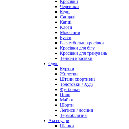
Кросівки
Черевики
Кеди
Сандалі
Капці
Клоги
Мокасини
Бутси
Баскетбольні кросівки
Кросівки для бігу
Кросівки для тренувань
Тенісні кросівки
Одяг
Куртки
Жилетки
Штани спортивні
Толстовки / Худі
Футболки
Поло
Майки
Шорти
Легінси / лосини
Термобілизна
Аксесуари
Шапки