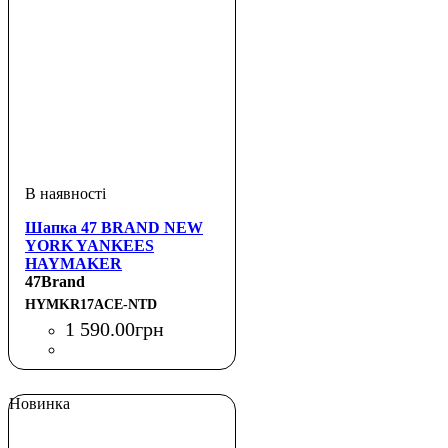
Шапка 47 BRAND NEW
YORK YANKEES
HAYMAKER
47Brand
HYMKR17ACE-NTD
1 590
.
00
грн
Новинка