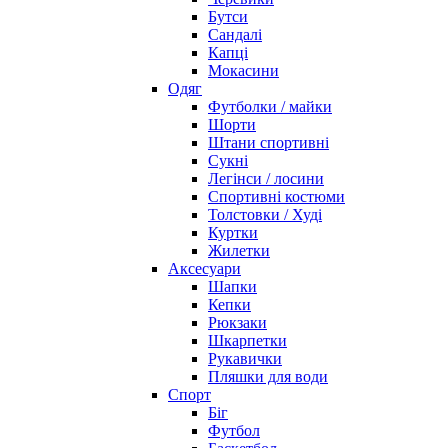
Бутси
Сандалі
Капці
Мокасини
Одяг
Футболки / майки
Шорти
Штани спортивні
Сукні
Легінси / лосини
Спортивні костюми
Толстовки / Худі
Куртки
Жилетки
Аксесуари
Шапки
Кепки
Рюкзаки
Шкарпетки
Рукавички
Пляшки для води
Спорт
Біг
Футбол