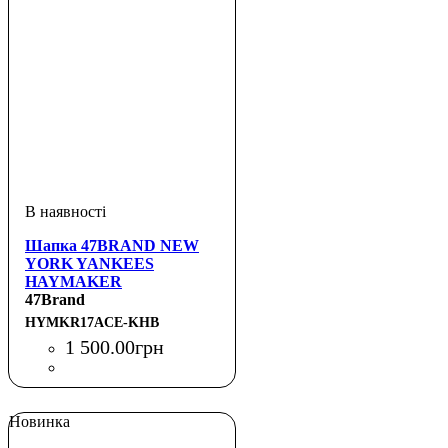
Шапка 47BRAND NEW
YORK YANKEES
HAYMAKER
47Brand
HYMKR17ACE-KHB
1 500
.
00
грн
Новинка