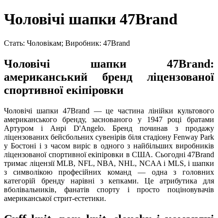
Чоловічі шапки 47Brand
Стать: Чоловікам; Виробник: 47Brand
Чоловічі шапки 47Brand:
американський бренд ліцензованої
спортивної екіпіровки
Чоловічі шапки 47Brand — це частина лінійки культового
американського бренду, заснованого у 1947 році братами
Артуром і Анрі D'Angelo. Бренд починав з продажу
ліцензованих бейсбольних сувенірів біля стадіону Fenway Park
у Бостоні і з часом виріс в одного з найбільших виробників
ліцензованої спортивної екіпіровки в США. Сьогодні 47Brand
тримає ліцензії MLB, NFL, NBA, NHL, NCAA і MLS, і шапки
з символікою професійних команд — одна з головних
категорій бренду нарівні з кепками. Це атрибутика для
вболівальників, фанатів спорту і просто поціновувачів
американської стрит-естетики.