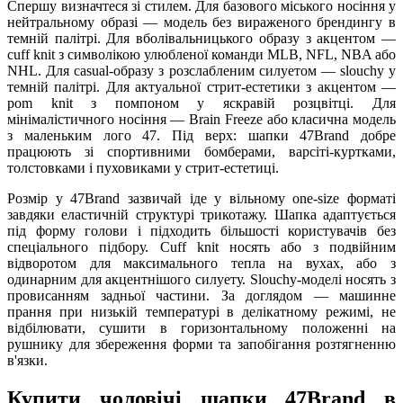
Спершу визначтеся зі стилем. Для базового міського носіння у
нейтральному образі — модель без вираженого брендингу в
темній палітрі. Для вболівальницького образу з акцентом —
cuff knit з символікою улюбленої команди MLB, NFL, NBA або
NHL. Для casual-образу з розслабленим силуетом — slouchy у
темній палітрі. Для актуальної стрит-естетики з акцентом —
pom knit з помпоном у яскравій розцвітці. Для
мінімалістичного носіння — Brain Freeze або класична модель
з маленьким лого 47. Під верх: шапки 47Brand добре
працюють зі спортивними бомберами, варсіті-куртками,
толстовками і пуховиками у стрит-естетиці.
Розмір у 47Brand зазвичай іде у вільному one-size форматі
завдяки еластичній структурі трикотажу. Шапка адаптується
під форму голови і підходить більшості користувачів без
спеціального підбору. Cuff knit носять або з подвійним
відворотом для максимального тепла на вухах, або з
одинарним для акцентнішого силуету. Slouchy-моделі носять з
провисанням задньої частини. За доглядом — машинне
прання при низькій температурі в делікатному режимі, не
відбілювати, сушити в горизонтальному положенні на
рушнику для збереження форми та запобігання розтягненню
в'язки.
Купити чоловічі шапки 47Brand в