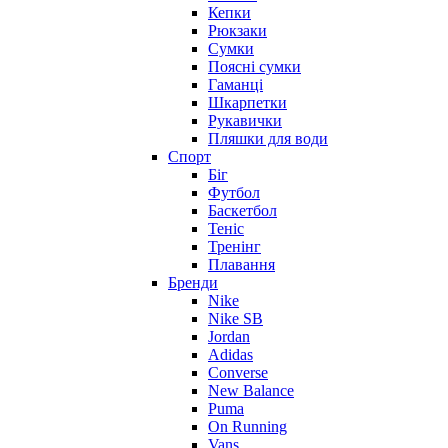
Кепки
Рюкзаки
Сумки
Поясні сумки
Гаманці
Шкарпетки
Рукавички
Пляшки для води
Спорт
Біг
Футбол
Баскетбол
Теніс
Тренінг
Плавання
Бренди
Nike
Nike SB
Jordan
Adidas
Converse
New Balance
Puma
On Running
Vans