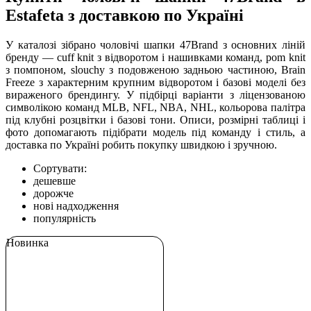
Estafeta з доставкою по Україні
У каталозі зібрано чоловічі шапки 47Brand з основних ліній
бренду — cuff knit з відворотом і нашивками команд, pom knit
з помпоном, slouchy з подовженою задньою частиною, Brain
Freeze з характерним крупним відворотом і базові моделі без
вираженого брендингу. У підбірці варіанти з ліцензованою
символікою команд MLB, NFL, NBA, NHL, кольорова палітра
під клубні розцвітки і базові тони. Описи, розмірні таблиці і
фото допомагають підібрати модель під команду і стиль, а
доставка по Україні робить покупку швидкою і зручною.
Сортувати:
дешевше
дорожче
нові надходження
популярність
Новинка