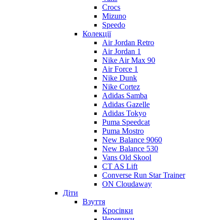
Crocs
Mizuno
Speedo
Колекції
Air Jordan Retro
Air Jordan 1
Nike Air Max 90
Air Force 1
Nike Dunk
Nike Cortez
Adidas Samba
Adidas Gazelle
Adidas Tokyo
Puma Speedcat
Puma Mostro
New Balance 9060
New Balance 530
Vans Old Skool
CT AS Lift
Converse Run Star Trainer
ON Cloudaway
Діти
Взуття
Кросівки
Черевики