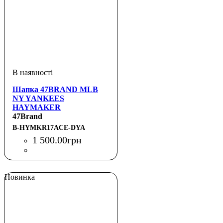
Шапка 47BRAND MLB
NY YANKEES
HAYMAKER
47Brand
B-HYMKR17ACE-DYA
1 500
.
00
грн
Новинка