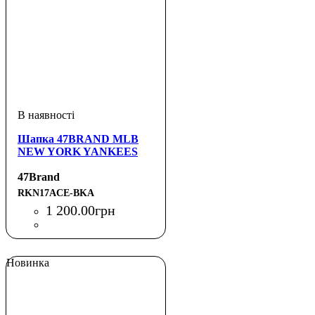
Шапка 47BRAND MLB
NEW YORK YANKEES
47Brand
RKN17ACE-BKA
1 200
.
00
грн
Новинка