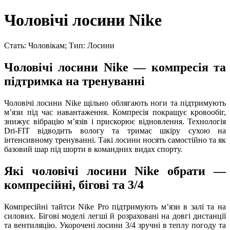
Чоловічі лосини Nike
Стать: Чоловікам; Тип: Лосини
Чоловічі лосини Nike — компресія та
підтримка на тренуванні
Чоловічі лосини Nike щільно облягають ноги та підтримують
мʼязи під час навантаження. Компресія покращує кровообіг,
знижує вібрацію мʼязів і прискорює відновлення. Технологія
Dri-FIT відводить вологу та тримає шкіру сухою на
інтенсивному тренуванні. Такі лосини носять самостійно та як
базовий шар під шорти в командних видах спорту.
Які чоловічі лосини Nike обрати —
компресійні, бігові та 3/4
Компресійні тайтси Nike Pro підтримують мʼязи в залі та на
силових. Бігові моделі легші й розраховані на довгі дистанції
та вентиляцію. Укорочені лосини 3/4 зручні в теплу погоду та