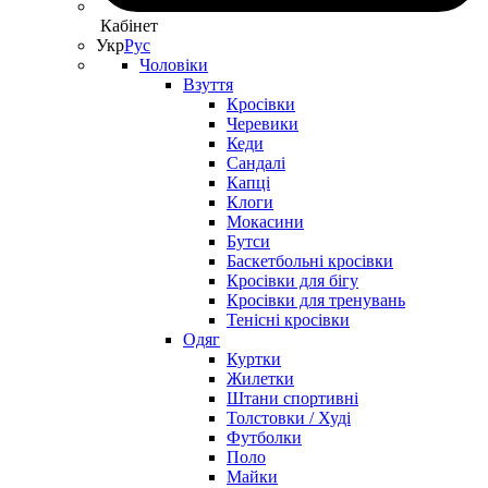
Кабінет
Укр
Рус
Чоловіки
Взуття
Кросівки
Черевики
Кеди
Сандалі
Капці
Клоги
Мокасини
Бутси
Баскетбольні кросівки
Кросівки для бігу
Кросівки для тренувань
Тенісні кросівки
Одяг
Куртки
Жилетки
Штани спортивні
Толстовки / Худі
Футболки
Поло
Майки