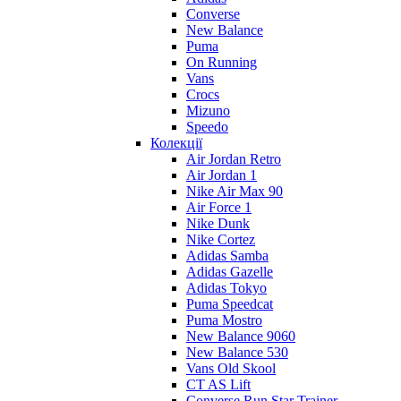
Converse
New Balance
Puma
On Running
Vans
Crocs
Mizuno
Speedo
Колекції
Air Jordan Retro
Air Jordan 1
Nike Air Max 90
Air Force 1
Nike Dunk
Nike Cortez
Adidas Samba
Adidas Gazelle
Adidas Tokyo
Puma Speedcat
Puma Mostro
New Balance 9060
New Balance 530
Vans Old Skool
CT AS Lift
Converse Run Star Trainer