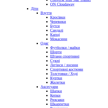
ON Cloudaway
Діти
Взуття
Кросівки
Черевики
Бутси
Сандалі
Капці
Мокасини
Одяг
Футболки / майки
Шорти
Штани спортивні
Сукні
Легінси / лосини
Спортивні костюми
Толстовки / Худі
Куртки
Жилетки
Аксесуари
Шапки
Кепки
Рюкзаки
Шкарпетки