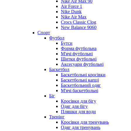
Nike Air Max 90
Air Force 1
Nike Dunk
Nike Air Max
Crocs Classic Clog
New Balance 9060
Спорт
Футбол
Бутси
Форма футбольна
М'ячі футбольні
Щитки футбольні
Аксесуари футбольні
Баскетбол
Баскетбольні кросівки
Баскетбольні капці
Баскетбольний одяг
М'ячі баскетбольні
Біг
Кросівки для бігу
Одяг для бігу
Пляшки для води
Тренінг
Кросівки для тренувань
Одяг для тренувань