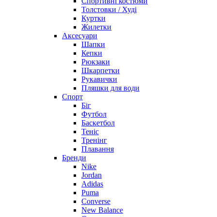
Спортивні костюми
Толстовки / Худі
Куртки
Жилетки
Аксесуари
Шапки
Кепки
Рюкзаки
Шкарпетки
Рукавички
Пляшки для води
Спорт
Біг
Футбол
Баскетбол
Теніс
Тренінг
Плавання
Бренди
Nike
Jordan
Adidas
Puma
Converse
New Balance