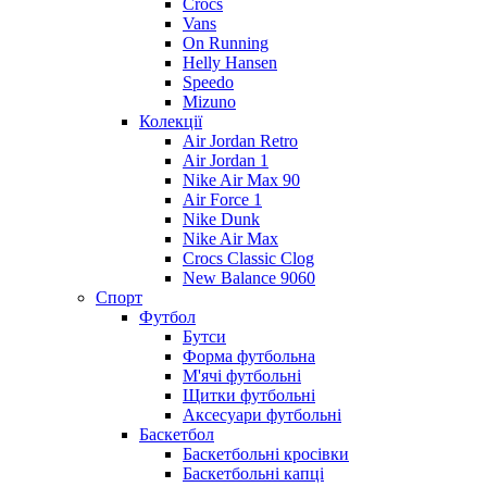
Crocs
Vans
On Running
Helly Hansen
Speedo
Mizuno
Колекції
Air Jordan Retro
Air Jordan 1
Nike Air Max 90
Air Force 1
Nike Dunk
Nike Air Max
Crocs Classic Clog
New Balance 9060
Спорт
Футбол
Бутси
Форма футбольна
М'ячі футбольні
Щитки футбольні
Аксесуари футбольні
Баскетбол
Баскетбольні кросівки
Баскетбольні капці