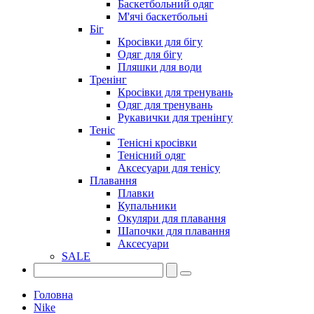
Баскетбольний одяг
М'ячі баскетбольні
Біг
Кросівки для бігу
Одяг для бігу
Пляшки для води
Тренінг
Кросівки для тренувань
Одяг для тренувань
Рукавички для тренінгу
Теніс
Тенісні кросівки
Тенісний одяг
Аксесуари для тенісу
Плавання
Плавки
Купальники
Окуляри для плавання
Шапочки для плавання
Аксесуари
SALE
Головна
Nike