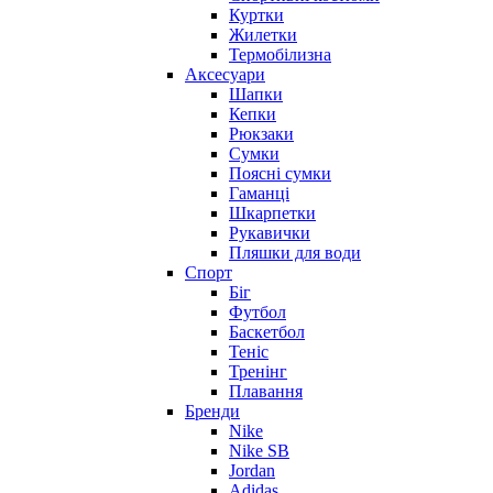
Куртки
Жилетки
Термобілизна
Аксесуари
Шапки
Кепки
Рюкзаки
Сумки
Поясні сумки
Гаманці
Шкарпетки
Рукавички
Пляшки для води
Спорт
Біг
Футбол
Баскетбол
Теніс
Тренінг
Плавання
Бренди
Nike
Nike SB
Jordan
Adidas