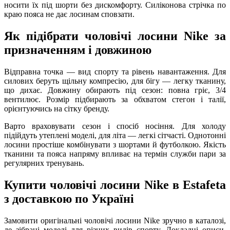
носити їх під шорти без дискомфорту. Силіконова стрічка по
краю пояса не дає лосинам сповзати.
Як підібрати чоловічі лосини Nike за
призначенням і довжиною
Відправна точка — вид спорту та рівень навантаження. Для
силових беруть щільну компресію, для бігу — легку тканину,
що дихає. Довжину обирають під сезон: повна гріє, 3/4
вентилює. Розмір підбирають за обхватом стегон і талії,
орієнтуючись на сітку бренду.
Варто враховувати сезон і спосіб носіння. Для холоду
підійдуть утеплені моделі, для літа — легкі сітчасті. Однотонні
лосини простіше комбінувати з шортами й футболкою. Якість
тканини та пояса напряму впливає на термін служби пари за
регулярних тренувань.
Купити чоловічі лосини Nike в Estafeta
з доставкою по Україні
Замовити оригінальні чоловічі лосини Nike зручно в каталозі,
де зібрані моделі для різних видів спорту. Докладні описи,