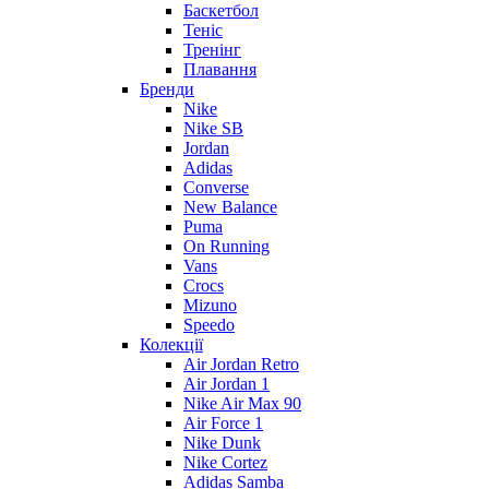
Баскетбол
Теніс
Тренінг
Плавання
Бренди
Nike
Nike SB
Jordan
Adidas
Converse
New Balance
Puma
On Running
Vans
Crocs
Mizuno
Speedo
Колекції
Air Jordan Retro
Air Jordan 1
Nike Air Max 90
Air Force 1
Nike Dunk
Nike Cortez
Adidas Samba