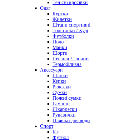
Тенісні кросівки
Одяг
Куртки
Жилетки
Штани спортивні
Толстовки / Худі
Футболки
Поло
Майки
Шорти
Легінси / лосини
Термобілизна
Аксесуари
Шапки
Кепки
Рюкзаки
Сумки
Поясні сумки
Гаманці
Шкарпетки
Рукавички
Пляшки для води
Спорт
Біг
Футбол