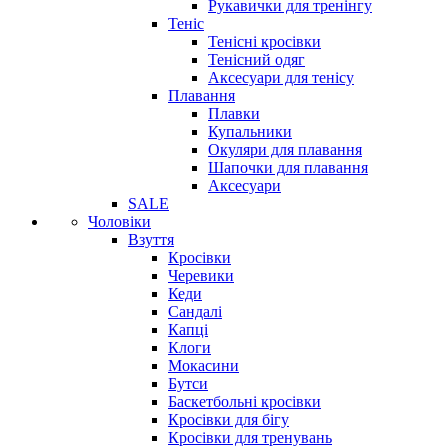
Рукавички для тренінгу
Теніс
Тенісні кросівки
Тенісний одяг
Аксесуари для тенісу
Плавання
Плавки
Купальники
Окуляри для плавання
Шапочки для плавання
Аксесуари
SALE
Чоловіки
Взуття
Кросівки
Черевики
Кеди
Сандалі
Капці
Клоги
Мокасини
Бутси
Баскетбольні кросівки
Кросівки для бігу
Кросівки для тренувань