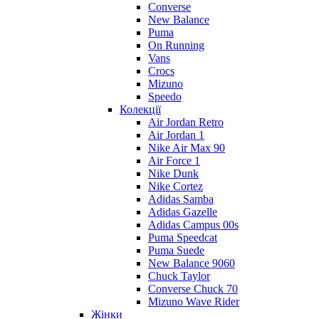
Converse
New Balance
Puma
On Running
Vans
Crocs
Mizuno
Speedo
Колекції
Air Jordan Retro
Air Jordan 1
Nike Air Max 90
Air Force 1
Nike Dunk
Nike Cortez
Adidas Samba
Adidas Gazelle
Adidas Campus 00s
Puma Speedcat
Puma Suede
New Balance 9060
Chuck Taylor
Converse Chuck 70
Mizuno Wave Rider
Жінки