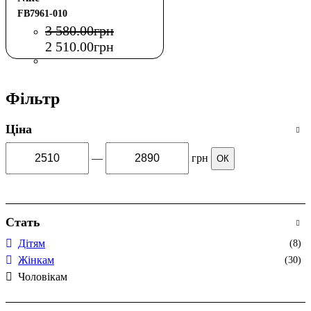
FB7961-010
3 580
.
00
грн
2 510
.
00
грн
Фільтр
Ціна
—
грн
ОК
Стать
Дітям
(8)
Жінкам
(30)
Чоловікам