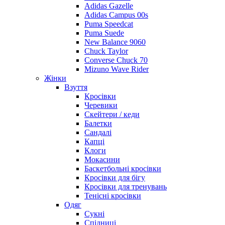
Adidas Gazelle
Adidas Campus 00s
Puma Speedcat
Puma Suede
New Balance 9060
Chuck Taylor
Converse Chuck 70
Mizuno Wave Rider
Жінки
Взуття
Кросівки
Черевики
Скейтери / кеди
Балетки
Сандалі
Капці
Клоги
Мокасини
Баскетбольні кросівки
Кросівки для бігу
Кросівки для тренувань
Тенісні кросівки
Одяг
Сукні
Спідниці