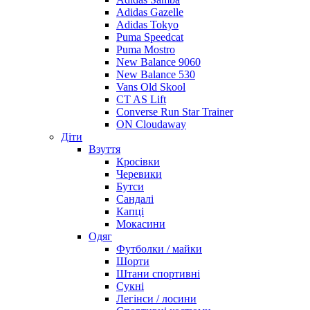
Adidas Gazelle
Adidas Tokyo
Puma Speedcat
Puma Mostro
New Balance 9060
New Balance 530
Vans Old Skool
CT AS Lift
Converse Run Star Trainer
ON Cloudaway
Діти
Взуття
Кросівки
Черевики
Бутси
Сандалі
Капці
Мокасини
Одяг
Футболки / майки
Шорти
Штани спортивні
Сукні
Легінси / лосини