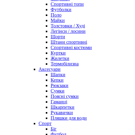
Спортивні топи
Футболки
Поло
Майки
Толстовки / Худі
Легінси / лосини
Шорти
Штани спортивні
Спортивні костюми
Куртки
Жилетки
Термобілизна
Аксесуари
Шапки
Кепки
Рюкзаки
Сумки
Поясні сумки
Гаманці
Шкарпетки
Рукавички
Пляшки для води
Спорт
Біг
Футбол