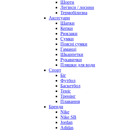
Шорти
Легінси / лосини
Термобілизна
Аксесуари
Шапки
Кепки
Рюкзаки
Сумки
Поясні сумки
Гаманці
Шкарпетки
Рукавички
Пляшки для води
Спорт
Біг
Футбол
Баскетбол
Теніс
Тренінг
Плавання
Бренди
Nike
Nike SB
Jordan
Adidas