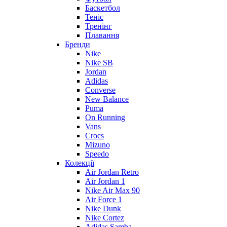
Баскетбол
Теніс
Тренінг
Плавання
Бренди
Nike
Nike SB
Jordan
Adidas
Converse
New Balance
Puma
On Running
Vans
Crocs
Mizuno
Speedo
Колекції
Air Jordan Retro
Air Jordan 1
Nike Air Max 90
Air Force 1
Nike Dunk
Nike Cortez
Adidas Samba