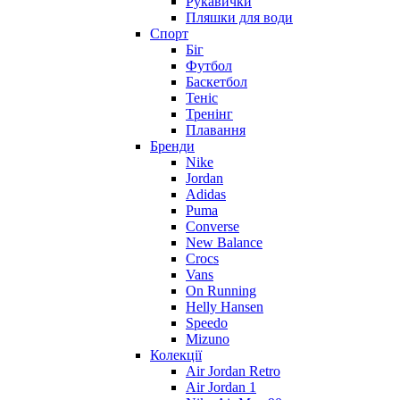
Рукавички
Пляшки для води
Спорт
Біг
Футбол
Баскетбол
Теніс
Тренінг
Плавання
Бренди
Nike
Jordan
Adidas
Puma
Converse
New Balance
Crocs
Vans
On Running
Helly Hansen
Speedo
Mizuno
Колекції
Air Jordan Retro
Air Jordan 1