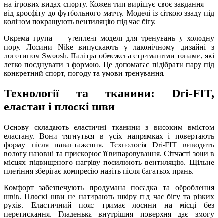
на ігрових видах спорту. Кожен тип вирішує своє завдання —
від кросфіту до футбольного матчу. Моделі із сіткою ззаду під
коліном покращують вентиляцію під час бігу.
Окрема група — утеплені моделі для тренувань у холодну
пору. Лосини Nike випускають у лаконічному дизайні з
логотипом Swoosh. Палітра обмежена стриманими тонами, які
легко поєднувати з формою. Це допомагає підібрати пару під
конкретний спорт, погоду та умови тренування.
Технології та тканини: Dri-FIT,
еластан і плоскі шви
Основу складають еластичні тканини з високим вмістом
еластану. Вони тягнуться в усіх напрямках і повертають
форму після навантаження. Технологія Dri-FIT виводить
вологу назовні та прискорює її випаровування. Сітчасті зони в
місцях підвищеного нагріву посилюють вентиляцію. Щільне
плетіння зберігає компресію навіть після багатьох прань.
Комфорт забезпечують продумана посадка та оброблення
швів. Плоскі шви не натирають шкіру під час бігу та різких
рухів. Еластичний пояс тримає лосини на місці без
перетискання. Гладенька внутрішня поверхня дає змогу