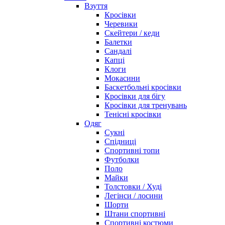
Взуття
Кросівки
Черевики
Скейтери / кеди
Балетки
Сандалі
Капці
Клоги
Мокасини
Баскетбольні кросівки
Кросівки для бігу
Кросівки для тренувань
Тенісні кросівки
Одяг
Сукні
Спідниці
Спортивні топи
Футболки
Поло
Майки
Толстовки / Худі
Легінси / лосини
Шорти
Штани спортивні
Спортивні костюми