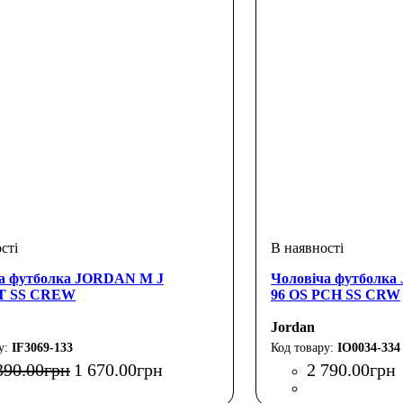
а футболка JORDAN M J
Чоловіча футболка
T SS CREW
96 OS PCH SS CRW
Jordan
IF3069-133
IO0034-334
390
.
00
грн
1 670
.
00
грн
2 790
.
00
грн