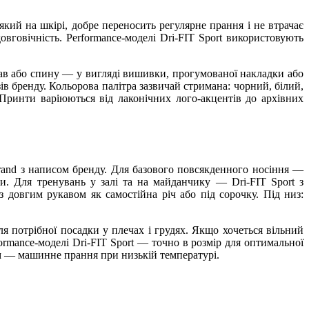
який на шкірі, добре переносить регулярне прання і не втрачає
вговічність. Performance-моделі Dri-FIT Sport використовують
ав або спину — у вигляді вишивки, прогумованої накладки або
ів бренду. Кольорова палітра зазвичай стримана: чорний, білий,
 Принти варіюються від лаконічних лого-акцентів до архівних
rand з написом бренду. Для базового повсякденного носіння —
ми. Для тренувань у залі та на майданчику — Dri-FIT Sport з
 довгим рукавом як самостійна річ або під сорочку. Під низ:
ля потрібної посадки у плечах і грудях. Якщо хочеться вільний
formance-моделі Dri-FIT Sport — точно в розмір для оптимальної
дом — машинне прання при низькій температурі.