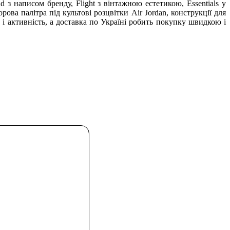
з написом бренду, Flight з вінтажною естетикою, Essentials у
ова палітра під культові розцвітки Air Jordan, конструкції для
з і активність, а доставка по Україні робить покупку швидкою і