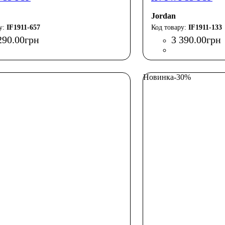
Jordan
IF1911-657
IF1911-133
290
.
00
грн
3 390
.
00
грн
Новинка
-30%