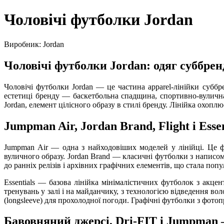
Чоловічі футболки Jordan
Виробник: Jordan
Чоловічі футболки Jordan: одяг суббре
Чоловічі футболки Jordan — це частина apparel-лінійки суббр
естетиці бренду — баскетбольна спадщина, спортивно-вулична 
Jordan, елемент цілісного образу в стилі бренду. Лінійка охоплює 
Jumpman Air, Jordan Brand, Flight і Ess
Jumpman Air — одна з найходовіших моделей у лінійці. Це 
вуличного образу. Jordan Brand — класичні футболки з написом 
до ранніх релізів і архівних графічних елементів, що стала поп
Essentials — базова лінійка мінімалістичних футболок з акце
тренувань у залі і на майданчику, з технологією відведення вол
(longsleeve) для прохолодної погоди. Графічні футболки з фот
Бавовняний джерсі, Dri-FIT і Jumpman