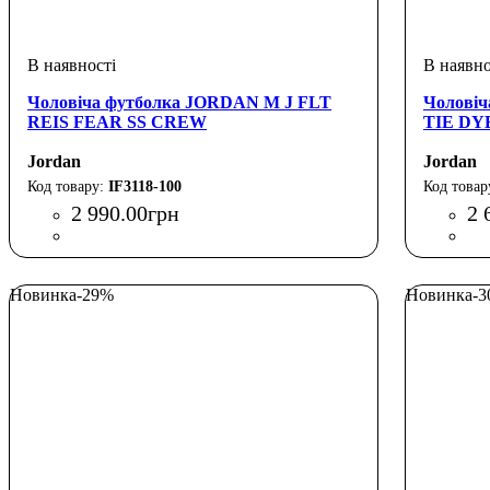
Чоловіча футболка JORDAN M J FLT
Чолові
REIS FEAR SS CREW
TIE DY
Jordan
Jordan
IF3118-100
2 990
.
00
грн
2 
Новинка
-29%
Новинка
-