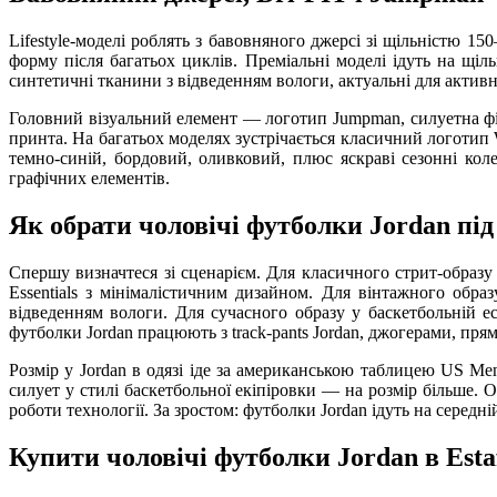
Lifestyle-моделі роблять з бавовняного джерсі зі щільністю 1
форму після багатьох циклів. Преміальні моделі ідуть на щіл
синтетичні тканини з відведенням вологи, актуальні для активн
Головний візуальний елемент — логотип Jumpman, силуетна фі
принта. На багатьох моделях зустрічається класичний логотип W
темно-синій, бордовий, оливковий, плюс яскраві сезонні кол
графічних елементів.
Як обрати чоловічі футболки Jordan під 
Спершу визначтеся зі сценарієм. Для класичного стрит-образ
Essentials з мінімалістичним дизайном. Для вінтажного обра
відведенням вологи. Для сучасного образу у баскетбольній е
футболки Jordan працюють з track-pants Jordan, джогерами, пря
Розмір у Jordan в одязі іде за американською таблицею US Men
силует у стилі баскетбольної екіпіровки — на розмір більше. O
роботи технології. За зростом: футболки Jordan ідуть на середн
Купити чоловічі футболки Jordan в Esta