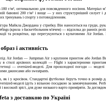
50–180 г/м², оптимальною для повсякденного носіння. Матеріал м'
ьній бавовні 200 г/м² і вище — у них структурніший силует і до
их тренувань і спорту з потовиділенням.
гура Майкла Джордана у стрибку. Він наноситься на груди, рук
ings (крила з баскетбольним м'ячем) — відсилка до ранніх реліз
екції та розцвітки, що перегукуються з культовими Air Jordan.
образ і активність
у під Air Jordan — Jumpman Air з крупним принтом або Jordan B
зу в стилі архівних колекцій — Flight з характерними принта
стетиці — oversized-моделі. Для прохолодної погоди — моделі з
мими джинсами або sweatpants.
, як і у кросівок. Стандартні футболки беруть точно в розмір д
versized-моделі ідуть з вільною посадкою за замовчуванням. Per
ій і високий зріст, для дуже низького варто приміряти. За догля
feta з доставкою по Україні