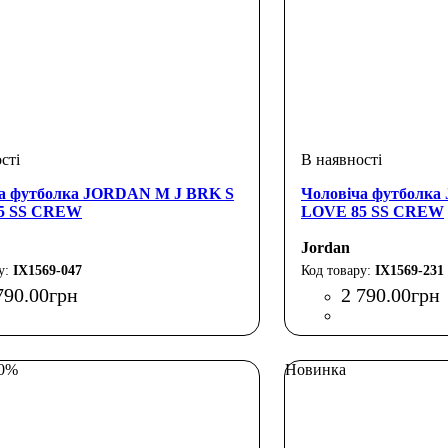
а футболка JORDAN M J BRK S
Чоловіча футболк
5 SS CREW
LOVE 85 SS CREW
Jordan
IX1569-047
IX1569-231
790
.
00
грн
2 790
.
00
грн
30%
Новинка