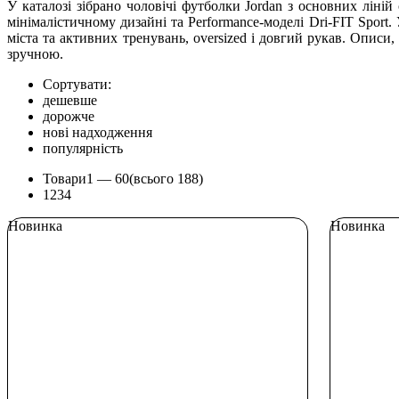
У каталозі зібрано чоловічі футболки Jordan з основних ліні
мінімалістичному дизайні та Performance-моделі Dri-FIT Sport.
міста та активних тренувань, oversized і довгий рукав. Описи,
зручною.
Сортувати:
дешевше
дорожче
нові надходження
популярність
Товари
1 —
60
(всього 188)
1
2
3
4
Новинка
Новинка