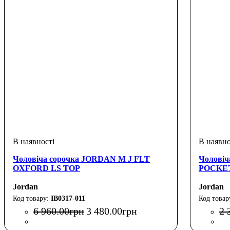
Чоловіча сорочка JORDAN M J FLT
Чоловіч
OXFORD LS TOP
POCKE
Jordan
Jordan
IB0317-011
6 960
.
00
грн
3 480
.
00
грн
2 