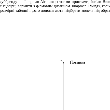
й суббренду — Jumpman Air з акцентними принтами, Jordan Brand 
 У підбірці варіанти з фірмовим дизайном Jumpman і Wings, кольор
 розмірні таблиці і фото допомагають підібрати модель під обра
Новинка