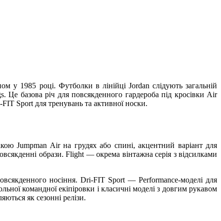
ом у 1985 році. Футболки в лінійці Jordan слідують загальній
. Це базова річ для повсякденного гардероба під кросівки Air
ri-FIT Sport для тренувань та активної носки.
ою Jumpman Air на грудях або спині, акцентний варіант для
овсякденні образи. Flight — окрема вінтажна серія з відсилками
овсякденного носіння. Dri-FIT Sport — Performance-моделі для
больної командної екіпіровки і класичні моделі з довгим рукавом
яються як сезонні релізи.