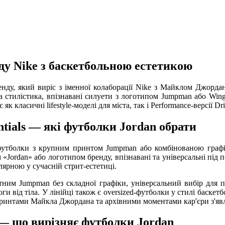
нду Nike з баскетбольною естетикою
енду, який виріс з іменної колаборації Nike з Майклом Джордан
стилістика, впізнавані силуети з логотипом Jumpman або Wings
як класичні lifestyle-моделі для міста, так і Performance-версії D
entials — які футболки Jordan обрати
футболки з крупним принтом Jumpman або комбінованою графік
«Jordan» або логотипом бренду, впізнавані та універсальні під п
улярною у сучасній стрит-естетиці.
нтним Jumpman без складної графіки, універсальний вибір для п
оги від тіла. У лінійці також є oversized-футболки у стилі баскет
опринтами Майкла Джордана та архівними моментами кар'єри з'явл
 — що вирізняє футболки Jordan