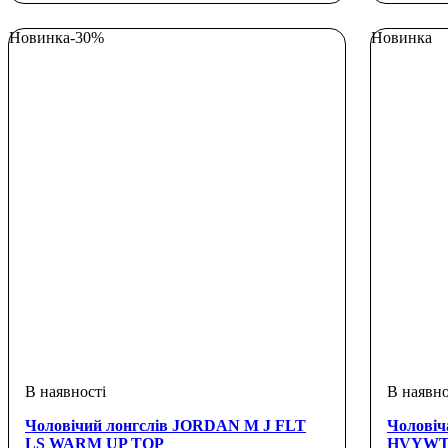
Новинка
-30%
Новинка
Чоловічий лонгслів JORDAN M J FLT
Чоловіч
LS WARM UP TOP
HVYWT 