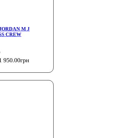
а JORDAN M J
SS CREW
0
1 950
.
00
грн