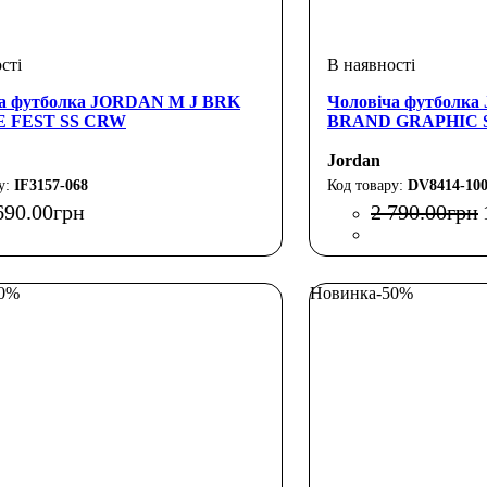
ча футболка JORDAN M J BRK
Чоловіча футболк
E FEST SS CRW
BRAND GRAPHIC 
Jordan
IF3157-068
DV8414-10
690
.
00
грн
2 790
.
00
грн
30%
Новинка
-50%