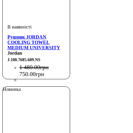
Рушник JORDAN
COOLING TOWEL
MEDIUM UNIVERSITY
RED/BLACK NS
Jordan
J.100.7685.609.NS
1 480
.
00
грн
750
.
00
грн
Новинка