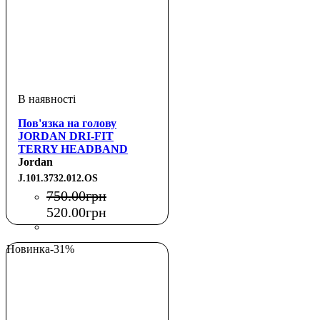
Пов'язка на голову
JORDAN DRI-FIT
TERRY HEADBAND
PRINTED BLACK/OFF
Jordan
NOIR/IRON GREY OSFM
J.101.3732.012.OS
750
.
00
грн
520
.
00
грн
Новинка
-31%