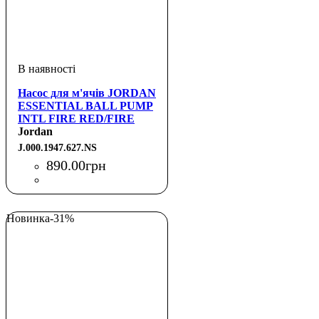
Насос для м'ячів JORDAN
ESSENTIAL BALL PUMP
INTL FIRE RED/FIRE
RED/WHITE NS
Jordan
J.000.1947.627.NS
890
.
00
грн
Новинка
-31%