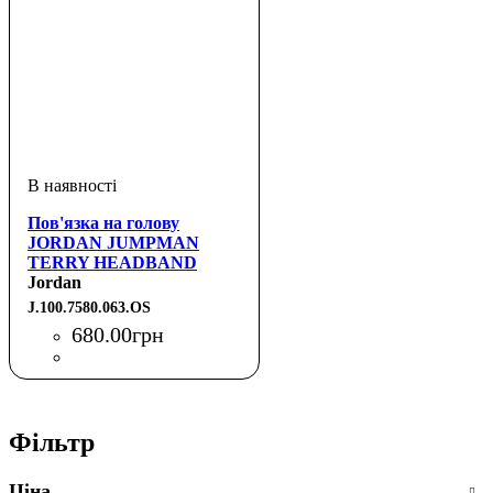
Пов'язка на голову
JORDAN JUMPMAN
TERRY HEADBAND
BLACK/GYM RED OSFM
Jordan
J.100.7580.063.OS
680
.
00
грн
Фільтр
Ціна