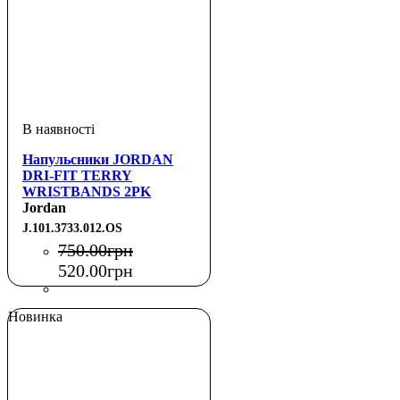
Напульсники JORDAN
DRI-FIT TERRY
WRISTBANDS 2PK
PRINTED BLACK/OFF
Jordan
NOIR/IRON GREY OSFM
J.101.3733.012.OS
750
.
00
грн
520
.
00
грн
Новинка