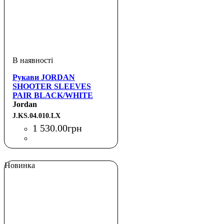
Рукави JORDAN
SHOOTER SLEEVES
PAIR BLACK/WHITE
L/XL
Jordan
J.KS.04.010.LX
1 530
.
00
грн
Новинка