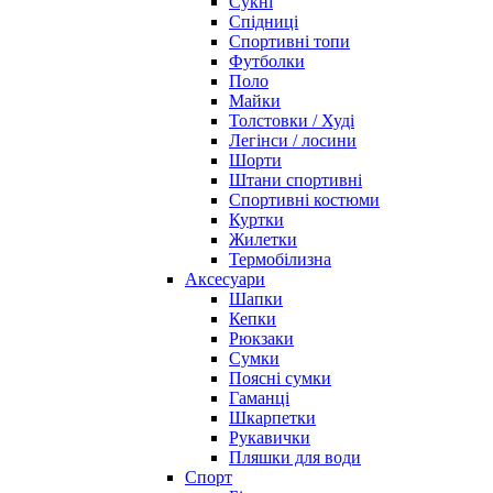
Сукні
Спідниці
Спортивні топи
Футболки
Поло
Майки
Толстовки / Худі
Легінси / лосини
Шорти
Штани спортивні
Спортивні костюми
Куртки
Жилетки
Термобілизна
Аксесуари
Шапки
Кепки
Рюкзаки
Сумки
Поясні сумки
Гаманці
Шкарпетки
Рукавички
Пляшки для води
Спорт