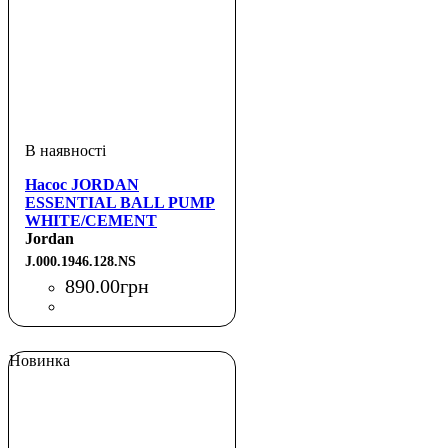
Насос JORDAN
ESSENTIAL BALL PUMP
WHITE/CEMENT
GREY/FIRE RED NS
Jordan
J.000.1946.128.NS
890
.
00
грн
Новинка