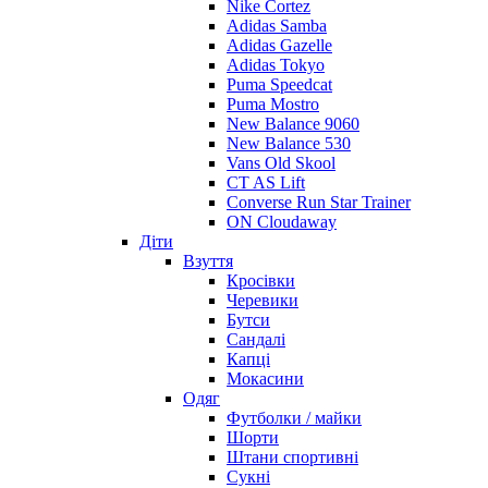
Nike Cortez
Adidas Samba
Adidas Gazelle
Adidas Tokyo
Puma Speedcat
Puma Mostro
New Balance 9060
New Balance 530
Vans Old Skool
CT AS Lift
Converse Run Star Trainer
ON Cloudaway
Діти
Взуття
Кросівки
Черевики
Бутси
Сандалі
Капці
Мокасини
Одяг
Футболки / майки
Шорти
Штани спортивні
Сукні