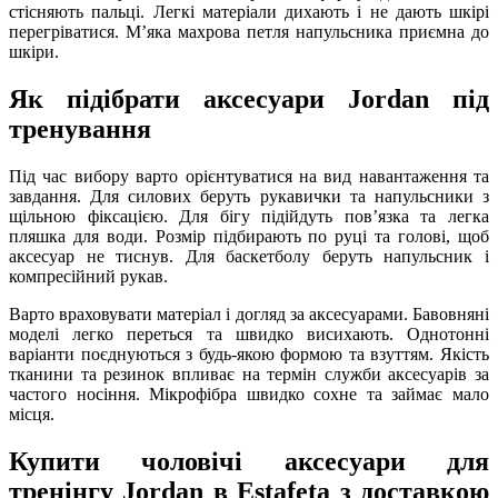
стісняють пальці. Легкі матеріали дихають і не дають шкірі
перегріватися. Мʼяка махрова петля напульсника приємна до
шкіри.
Як підібрати аксесуари Jordan під
тренування
Під час вибору варто орієнтуватися на вид навантаження та
завдання. Для силових беруть рукавички та напульсники з
щільною фіксацією. Для бігу підійдуть повʼязка та легка
пляшка для води. Розмір підбирають по руці та голові, щоб
аксесуар не тиснув. Для баскетболу беруть напульсник і
компресійний рукав.
Варто враховувати матеріал і догляд за аксесуарами. Бавовняні
моделі легко переться та швидко висихають. Однотонні
варіанти поєднуються з будь-якою формою та взуттям. Якість
тканини та резинок впливає на термін служби аксесуарів за
частого носіння. Мікрофібра швидко сохне та займає мало
місця.
Купити чоловічі аксесуари для
тренінгу Jordan в Estafeta з доставкою