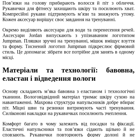
Повʼязки на голову прибирають волосся й піт з обличчя.
Рукавички для фітнесу захищають шкіру та посилюють хват.
Компресійні рукави підтримують мʼязи та знижують утому.
Кожен аксесуар вирішує своє завдання на тренуванні.
Окремо виділяють аксесуари для води та перенесення речей.
Аксесуари Jordan випускають з упізнаваним логотипом
Jumpman. Пляшки зручні на тренуванні, мішок вміщує взуття
та форму. Тиснений логотип Jumpman підкреслює фірмовий
стиль. Це допомагає зібрати все потрібне для занять в одному
місці.
Матеріали та технології: бавовна,
еластан і відведення вологи
Основу складають мʼяка бавовна з еластаном і технологічні
тканини. Вологовідвідний матеріал тримає шкіру сухою на
навантаженні. Махрова структура напульсників добре вбирає
піт. Міцні шви та резинки витримують часті тренування.
Силіконові накладки на рукавичках посилюють зчеплення.
Комфорт багато в чому залежить від посадки та фіксації.
Еластичні напульсники та повʼязки сідають щільно й не
сповзають. Рукавички повторюють форму долоні й не