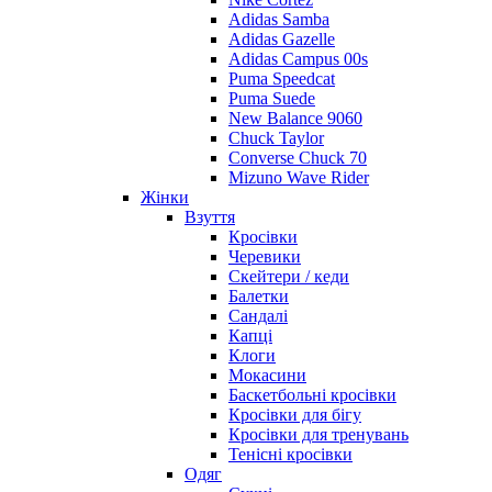
Adidas Samba
Adidas Gazelle
Adidas Campus 00s
Puma Speedcat
Puma Suede
New Balance 9060
Chuck Taylor
Converse Chuck 70
Mizuno Wave Rider
Жінки
Взуття
Кросівки
Черевики
Скейтери / кеди
Балетки
Сандалі
Капці
Клоги
Мокасини
Баскетбольні кросівки
Кросівки для бігу
Кросівки для тренувань
Тенісні кросівки
Одяг