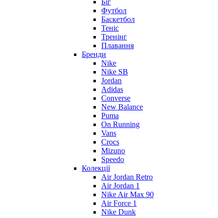
Біг
Футбол
Баскетбол
Теніс
Тренінг
Плавання
Бренди
Nike
Nike SB
Jordan
Adidas
Converse
New Balance
Puma
On Running
Vans
Crocs
Mizuno
Speedo
Колекції
Air Jordan Retro
Air Jordan 1
Nike Air Max 90
Air Force 1
Nike Dunk