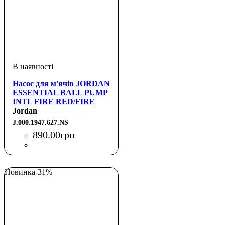
Насос для м'ячів JORDAN
ESSENTIAL BALL PUMP
INTL FIRE RED/FIRE
RED/WHITE NS
Jordan
J.000.1947.627.NS
890
.
00
грн
Новинка
-31%