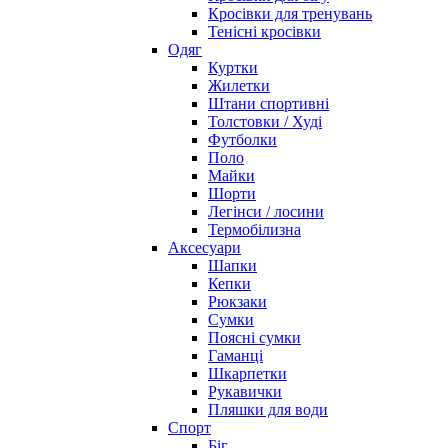
Кросівки для тренувань
Тенісні кросівки
Одяг
Куртки
Жилетки
Штани спортивні
Толстовки / Худі
Футболки
Поло
Майки
Шорти
Легінси / лосини
Термобілизна
Аксесуари
Шапки
Кепки
Рюкзаки
Сумки
Поясні сумки
Гаманці
Шкарпетки
Рукавички
Пляшки для води
Спорт
Біг