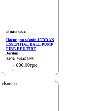
Насос для м'ячів JORDAN
ESSENTIAL BALL PUMP
FIRE RED/FIRE
RED/WHITE NS
Jordan
J.000.1946.627.NS
890
.
00
грн
Новинка