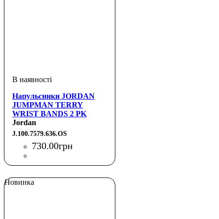
Напульсники JORDAN
JUMPMAN TERRY
WRIST BANDS 2 PK
GYM RED/BLACK/GYM
Jordan
RED OSFM
J.100.7579.636.OS
730
.
00
грн
Новинка