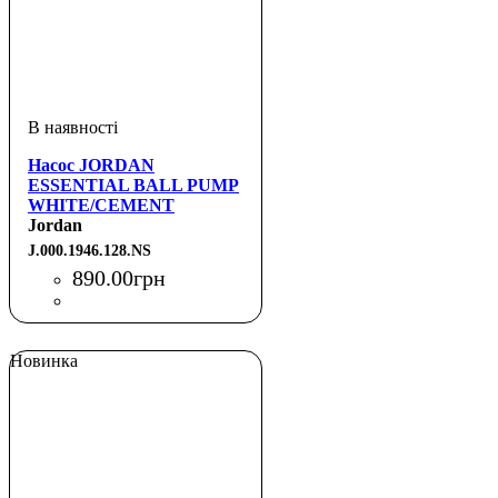
Насос JORDAN
ESSENTIAL BALL PUMP
WHITE/CEMENT
GREY/FIRE RED NS
Jordan
J.000.1946.128.NS
890
.
00
грн
Новинка