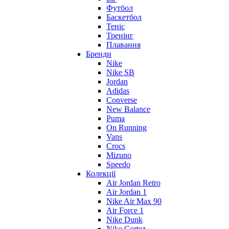
Футбол
Баскетбол
Теніс
Тренінг
Плавання
Бренди
Nike
Nike SB
Jordan
Adidas
Converse
New Balance
Puma
On Running
Vans
Crocs
Mizuno
Speedo
Колекції
Air Jordan Retro
Air Jordan 1
Nike Air Max 90
Air Force 1
Nike Dunk
Nike Cortez