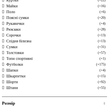
Куртки
(+22)
Майки
(+16)
Поло
(+6)
Поясні сумки
(+20)
Рукавички
(+4)
Рюкзаки
(+28)
Сорочки
(+13)
Спідня білизна
(+13)
Сумки
(+31)
Толстовки
(+57)
Топи спортивні
(+1)
Футболки
(+175)
Шапки
(+4)
Шкарпетки
(+15)
Шорти
(+92)
Штани
(+55)
Розмір