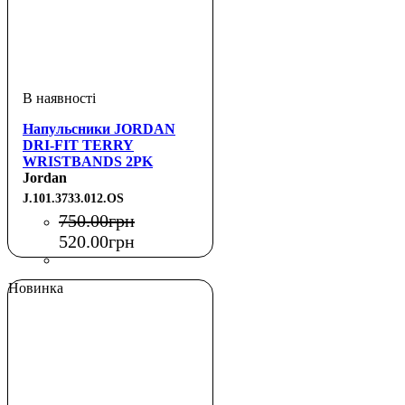
Напульсники JORDAN
DRI-FIT TERRY
WRISTBANDS 2PK
PRINTED BLACK/OFF
Jordan
NOIR/IRON GREY OSFM
J.101.3733.012.OS
750
.
00
грн
520
.
00
грн
Новинка