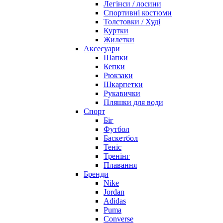
Легінси / лосини
Спортивні костюми
Толстовки / Худі
Куртки
Жилетки
Аксесуари
Шапки
Кепки
Рюкзаки
Шкарпетки
Рукавички
Пляшки для води
Спорт
Біг
Футбол
Баскетбол
Теніс
Тренінг
Плавання
Бренди
Nike
Jordan
Adidas
Puma
Converse