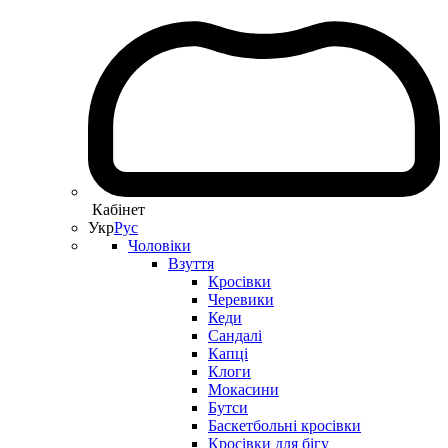
Кабінет
Укр
Рус
Чоловіки
Взуття
Кросівки
Черевики
Кеди
Сандалі
Капці
Клоги
Мокасини
Бутси
Баскетбольні кросівки
Кросівки для бігу