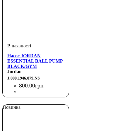
Насос JORDAN
ESSENTIAL BALL PUMP
BLACK/GYM
RED/BLACK/WHITE NS
Jordan
J.000.1946.079.NS
800
.
00
грн
Новинка