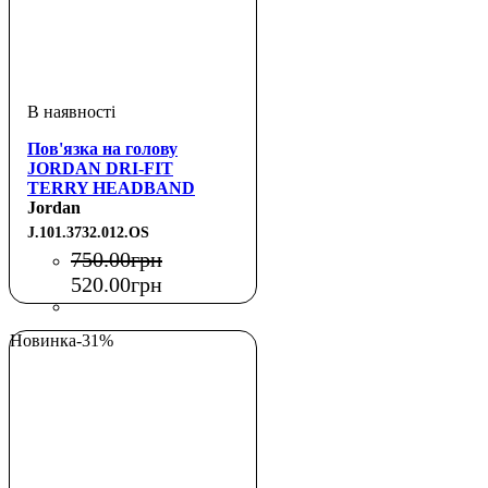
Пов'язка на голову
JORDAN DRI-FIT
TERRY HEADBAND
PRINTED BLACK/OFF
Jordan
NOIR/IRON GREY OSFM
J.101.3732.012.OS
750
.
00
грн
520
.
00
грн
Новинка
-31%