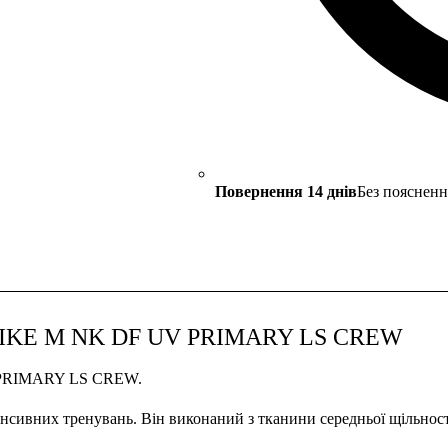
Повернення 14 днів
Без поясненн
м NIKE M NK DF UV PRIMARY LS CREW
V PRIMARY LS CREW.
нсивних тренувань. Він виконаний з тканини середньої щільності, 