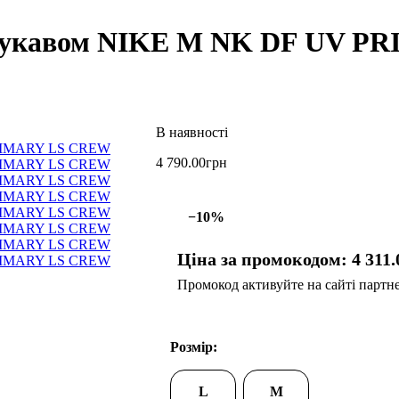
м рукавом NIKE M NK DF UV 
4 790
.
00
грн
−10%
Ціна за промокодом:
4 311
.
Промокод активуйте на сайті партнер
Розмір:
L
M