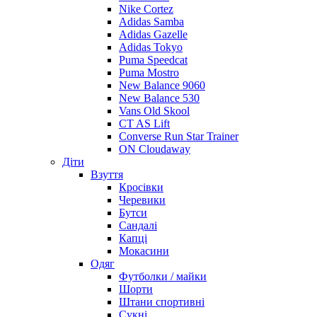
Nike Cortez
Adidas Samba
Adidas Gazelle
Adidas Tokyo
Puma Speedcat
Puma Mostro
New Balance 9060
New Balance 530
Vans Old Skool
CT AS Lift
Converse Run Star Trainer
ON Cloudaway
Діти
Взуття
Кросівки
Черевики
Бутси
Сандалі
Капці
Мокасини
Одяг
Футболки / майки
Шорти
Штани спортивні
Сукні