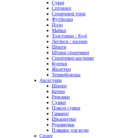
Сукні
Спідниці
Спортивні топи
Футболки
Поло
Майки
Толстовки / Худі
Легінси / лосини
Шорти
Штани спортивні
Спортивні костюми
Куртки
Жилетки
Термобілизна
Аксесуари
Шапки
Кепки
Рюкзаки
Сумки
Поясні сумки
Гаманці
Шкарпетки
Рукавички
Пляшки для води
Спорт