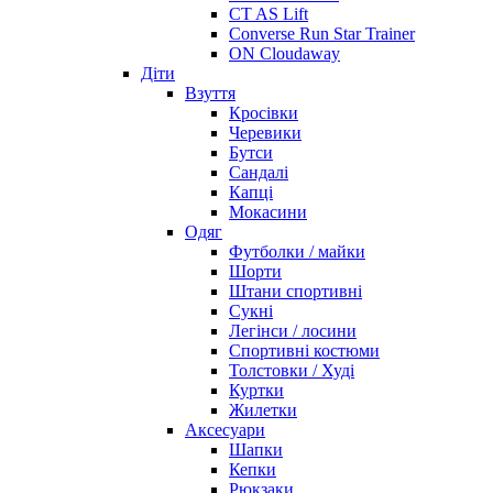
CT AS Lift
Converse Run Star Trainer
ON Cloudaway
Діти
Взуття
Кросівки
Черевики
Бутси
Сандалі
Капці
Мокасини
Одяг
Футболки / майки
Шорти
Штани спортивні
Сукні
Легінси / лосини
Спортивні костюми
Толстовки / Худі
Куртки
Жилетки
Аксесуари
Шапки
Кепки
Рюкзаки