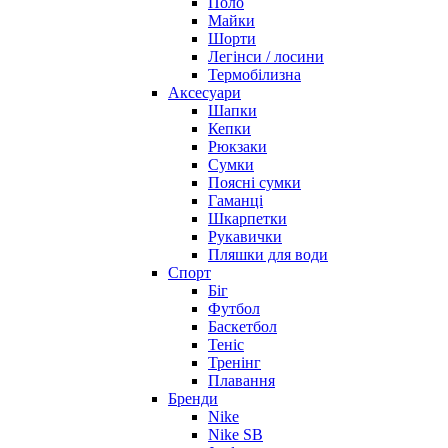
Поло
Майки
Шорти
Легінси / лосини
Термобілизна
Аксесуари
Шапки
Кепки
Рюкзаки
Сумки
Поясні сумки
Гаманці
Шкарпетки
Рукавички
Пляшки для води
Спорт
Біг
Футбол
Баскетбол
Теніс
Тренінг
Плавання
Бренди
Nike
Nike SB