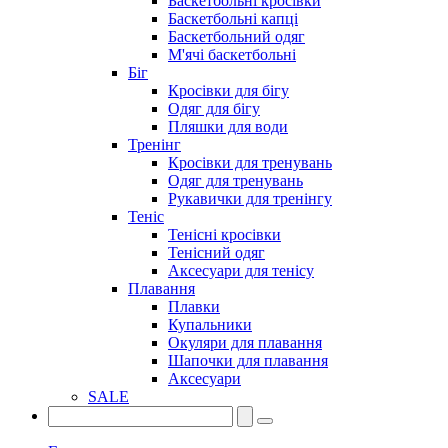
Баскетбольні кросівки
Баскетбольні капці
Баскетбольний одяг
М'ячі баскетбольні
Біг
Кросівки для бігу
Одяг для бігу
Пляшки для води
Тренінг
Кросівки для тренувань
Одяг для тренувань
Рукавички для тренінгу
Теніс
Тенісні кросівки
Тенісний одяг
Аксесуари для тенісу
Плавання
Плавки
Купальники
Окуляри для плавання
Шапочки для плавання
Аксесуари
SALE