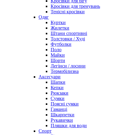
Кросівки для бігу
Кросівки для тренувань
Тенісні кросівки
Одяг
Куртки
Жилетки
Штани спортивні
Толстовки / Худі
Футболки
Поло
Майки
Шорти
Легінси / лосини
Термобілизна
Аксесуари
Шапки
Кепки
Рюкзаки
Сумки
Поясні сумки
Гаманці
Шкарпетки
Рукавички
Пляшки для води
Спорт