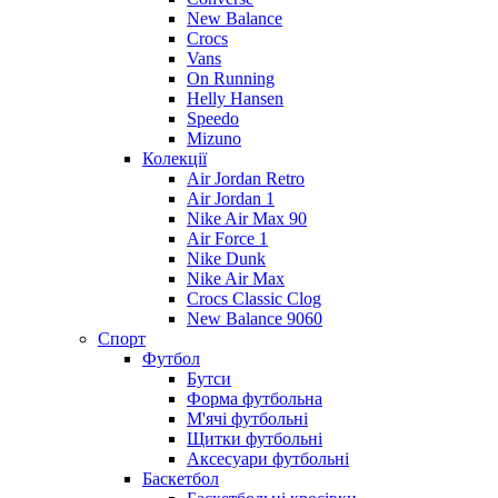
New Balance
Crocs
Vans
On Running
Helly Hansen
Speedo
Mizuno
Колекції
Air Jordan Retro
Air Jordan 1
Nike Air Max 90
Air Force 1
Nike Dunk
Nike Air Max
Crocs Classic Clog
New Balance 9060
Спорт
Футбол
Бутси
Форма футбольна
М'ячі футбольні
Щитки футбольні
Аксесуари футбольні
Баскетбол