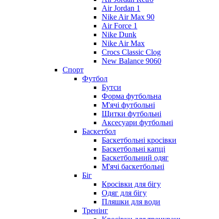
Air Jordan 1
Nike Air Max 90
Air Force 1
Nike Dunk
Nike Air Max
Crocs Classic Clog
New Balance 9060
Спорт
Футбол
Бутси
Форма футбольна
М'ячі футбольні
Щитки футбольні
Аксесуари футбольні
Баскетбол
Баскетбольні кросівки
Баскетбольні капці
Баскетбольний одяг
М'ячі баскетбольні
Біг
Кросівки для бігу
Одяг для бігу
Пляшки для води
Тренінг