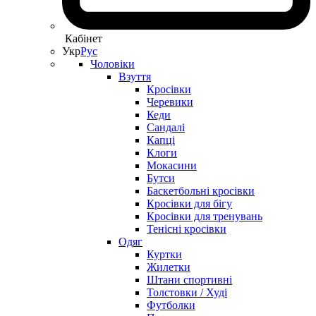
Кабінет
Укр
Рус
Чоловіки
Взуття
Кросівки
Черевики
Кеди
Сандалі
Капці
Клоги
Мокасини
Бутси
Баскетбольні кросівки
Кросівки для бігу
Кросівки для тренувань
Тенісні кросівки
Одяг
Куртки
Жилетки
Штани спортивні
Толстовки / Худі
Футболки