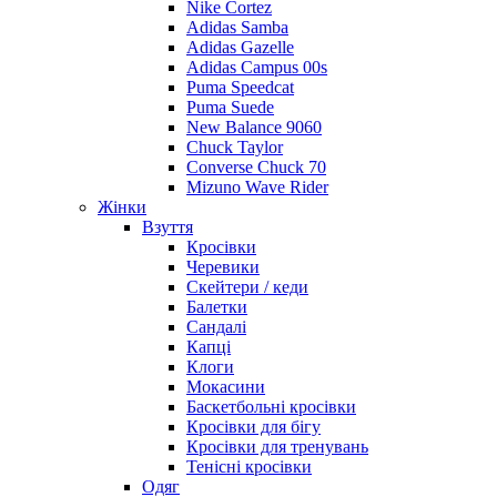
Nike Cortez
Adidas Samba
Adidas Gazelle
Adidas Campus 00s
Puma Speedcat
Puma Suede
New Balance 9060
Chuck Taylor
Converse Chuck 70
Mizuno Wave Rider
Жінки
Взуття
Кросівки
Черевики
Скейтери / кеди
Балетки
Сандалі
Капці
Клоги
Мокасини
Баскетбольні кросівки
Кросівки для бігу
Кросівки для тренувань
Тенісні кросівки
Одяг