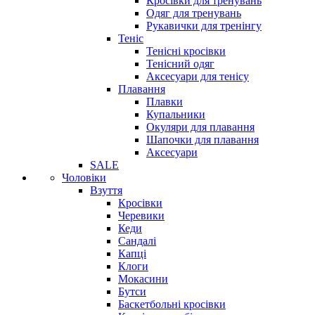
Кросівки для тренувань
Одяг для тренувань
Рукавички для тренінгу
Теніс
Тенісні кросівки
Тенісний одяг
Аксесуари для тенісу
Плавання
Плавки
Купальники
Окуляри для плавання
Шапочки для плавання
Аксесуари
SALE
Чоловіки
Взуття
Кросівки
Черевики
Кеди
Сандалі
Капці
Клоги
Мокасини
Бутси
Баскетбольні кросівки