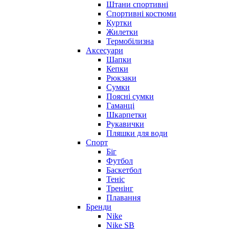
Штани спортивні
Спортивні костюми
Куртки
Жилетки
Термобілизна
Аксесуари
Шапки
Кепки
Рюкзаки
Сумки
Поясні сумки
Гаманці
Шкарпетки
Рукавички
Пляшки для води
Спорт
Біг
Футбол
Баскетбол
Теніс
Тренінг
Плавання
Бренди
Nike
Nike SB