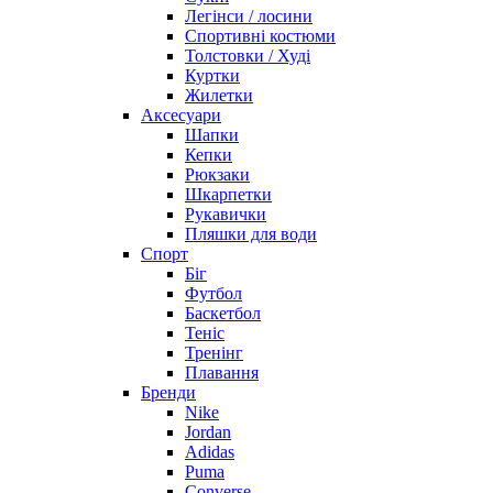
Легінси / лосини
Спортивні костюми
Толстовки / Худі
Куртки
Жилетки
Аксесуари
Шапки
Кепки
Рюкзаки
Шкарпетки
Рукавички
Пляшки для води
Спорт
Біг
Футбол
Баскетбол
Теніс
Тренінг
Плавання
Бренди
Nike
Jordan
Adidas
Puma
Converse