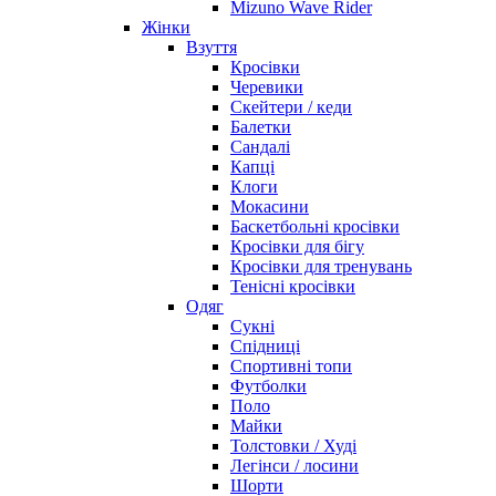
Mizuno Wave Rider
Жінки
Взуття
Кросівки
Черевики
Скейтери / кеди
Балетки
Сандалі
Капці
Клоги
Мокасини
Баскетбольні кросівки
Кросівки для бігу
Кросівки для тренувань
Тенісні кросівки
Одяг
Сукні
Спідниці
Спортивні топи
Футболки
Поло
Майки
Толстовки / Худі
Легінси / лосини
Шорти