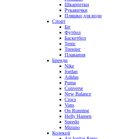
Шкарпетки
Рукавички
Пляшки для води
Спорт
Біг
Футбол
Баскетбол
Теніс
Тренінг
Плавання
Бренди
Nike
Jordan
Adidas
Puma
Converse
New Balance
Crocs
Vans
On Running
Helly Hansen
Speedo
Mizuno
Колекції
Air Jordan Retro