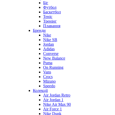
Біг
Футбол
Баскетбол
Теніс
Тренінг
Плавання
Бренди
Nike
Nike SB
Jordan
Adidas
Converse
New Balance
Puma
On Running
Vans
Crocs
Mizuno
Speedo
Колекції
Air Jordan Retro
Air Jordan 1
Nike Air Max 90
Air Force 1
Nike Dunk