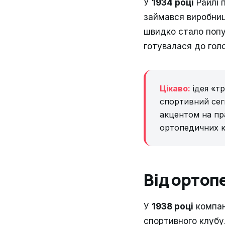
У
1934 році
Райлі 
займався виробни
швидко стало попу
готувалася до голо
Цікаво:
ідея «т
спортивний сегм
акцентом на пр
ортопедичних к
Від ортоп
У
1938 році
компан
спортивного клубу