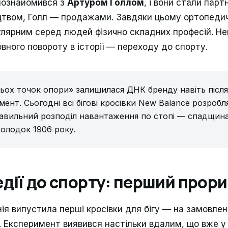
познайомився з
Артуром Голлом
, і вони стали парт
цтвом, Голл — продажами. Завдяки цьому ортопеди
лярним серед людей фізично складних професій. Не
вного повороту в історії — переходу до спорту.
рьох точок опори» залишилася ДНК бренду навіть післ
ент. Сьогодні всі бігові кросівки New Balance розробл
авильний розподіл навантаження по стопі — спадщин
олодок 1906 року.
едії до спорту: перший прори
ія випустила перші кросівки для бігу — на замовлен
. Експеримент виявився настільки вдалим, що вже 