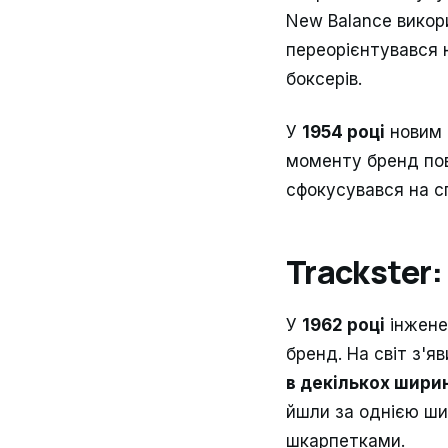
New Balance викори
переорієнтувався н
боксерів.
У
1954 році
новим 
моменту бренд пов
сфокусувався на сп
Trackster
У
1962 році
інжене
бренд. На світ з'
в декількох шири
йшли за однією ши
шкарпетками.