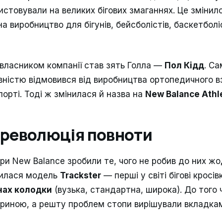
стовували на великих бігових змаганнях. Це змінило
а виробництво для бігунів, бейсболістів, баскетболіст
власником компанії став зять Голла —
Пол Кідд
. Са
ністю відмовився від виробництва ортопедичного в
орті. Тоді ж змінилася й назва на
New Balance Athle
: революція повноти
ри New Balance зробили те, чого не робив до них ж
явилася модель
Trackster
— перші у світі бігові кросів
нах колодки
(вузька, стандартна, широка). До того 
риною, а решту проблем стопи вирішували вкладка