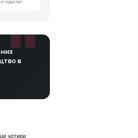
ої індустрії
вних
цтво в
 це чотири