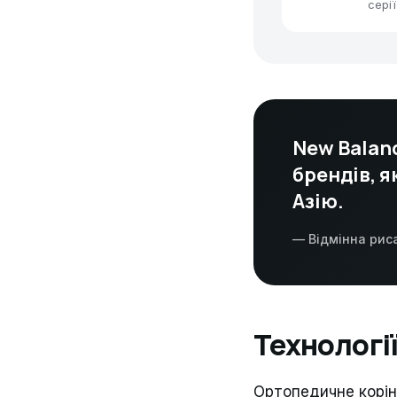
серії
New Balan
брендів, я
Азію.
— Відмінна риса
Технології
Ортопедичне корін