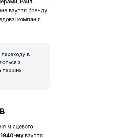
нерами. Райлі
чне взуття бренду
вдовзі компанія
я переходу в
яються з
а перших
в
ня місцевого
у
1940-му
взуття