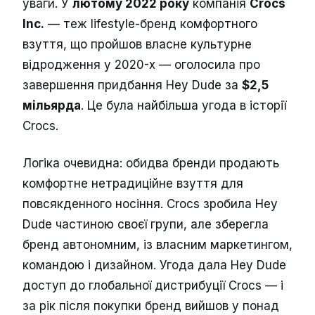
уваги. У
лютому 2022 року
компанія
Crocs
Inc.
— теж lifestyle-бренд комфортного
взуття, що пройшов власне культурне
відродження у 2020-х — оголосила про
завершення придбання Hey Dude за
$2,5
мільярда
. Це була найбільша угода в історії
Crocs.
Логіка очевидна: обидва бренди продають
комфортне нетрадиційне взуття для
повсякденного носіння. Crocs зробила Hey
Dude частиною своєї групи, але зберегла
бренд автономним, із власним маркетингом,
командою і дизайном. Угода дала Hey Dude
доступ до глобальної дистрибуції Crocs — і
за рік після покупки бренд вийшов у понад