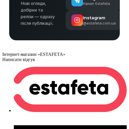
Нові огляди,
Канал Estafeta
добірки та
релізи — одразу
Instagram
після публікації.
@estafeta.com.ua
Інтернет-магазин «ESTAFETA»
Написати відгук