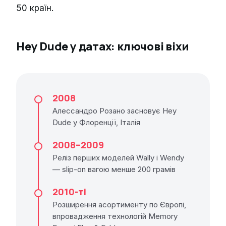
50 країн.
Hey Dude у датах: ключові віхи
2008
Алессандро Розано засновує Hey
Dude у Флоренції, Італія
2008–2009
Реліз перших моделей Wally і Wendy
— slip-on вагою менше 200 грамів
2010-ті
Розширення асортименту по Європі,
впровадження технологій Memory