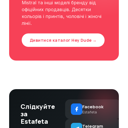
Mistral та інші моделі бренду від
офіційних продавців. Десятки
кольорів і принтів, чоловічі і жіночі
лінії.
Дивитися каталог Hey Dude →
Слідкуйте
Facebook
за
Estafeta
Estafeta
Telegram