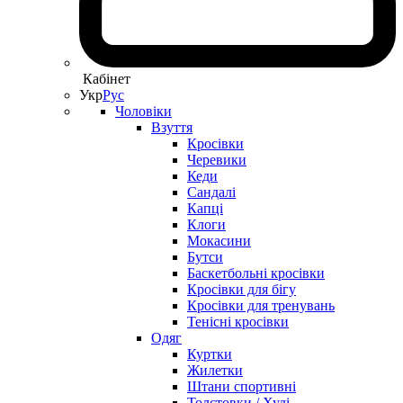
Кабінет
Укр
Рус
Чоловіки
Взуття
Кросівки
Черевики
Кеди
Сандалі
Капці
Клоги
Мокасини
Бутси
Баскетбольні кросівки
Кросівки для бігу
Кросівки для тренувань
Тенісні кросівки
Одяг
Куртки
Жилетки
Штани спортивні
Толстовки / Худі