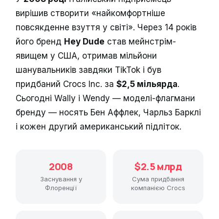
вирішив створити «найкомфортніше
повсякденне взуття у світі». Через 14 років
його бренд
Hey Dude
став мейнстрім-
явищем у США, отримав мільйони
шанувальників завдяки TikTok і був
придбаний Crocs Inc. за
$2,5 мільярда
.
Сьогодні Wally і Wendy — моделі-флагмани
бренду — носять Бен Аффлек, Чарльз Барклі
і кожен другий американський підліток.
2008
$2.5 млрд
Заснування у
Сума придбання
Флоренції
компанією Crocs