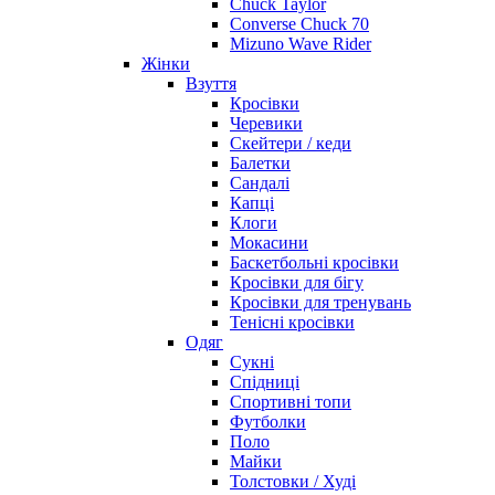
Chuck Taylor
Converse Chuck 70
Mizuno Wave Rider
Жінки
Взуття
Кросівки
Черевики
Скейтери / кеди
Балетки
Сандалі
Капці
Клоги
Мокасини
Баскетбольні кросівки
Кросівки для бігу
Кросівки для тренувань
Тенісні кросівки
Одяг
Сукні
Спідниці
Спортивні топи
Футболки
Поло
Майки
Толстовки / Худі