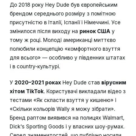
До 2018 року Hey Dude був європейським
брендом середнього розміру з помітною
присутністю в Італії, Іспанії і Німеччині. Усе
змінилося після виходу на
ринок США
у
тому ж році. Молоді американці миттєво
полюбили концепцію «комфортного взуття
для всього» — особливо у південних штатах
і в country-культурі.
У
2020–2021 роках
Hey Dude став
вірусним
хітом TikTok
. Користувачі викладали відео з
тестами «Як скласти взуття у кишеню» і
«Скільки кольорів Wally я можу зібрати».
Бренд раптом виявився на полицях Walmart,
Dick's Sporting Goods і у власних шоу-румах.
Серед знаменитостей, що публічно носили