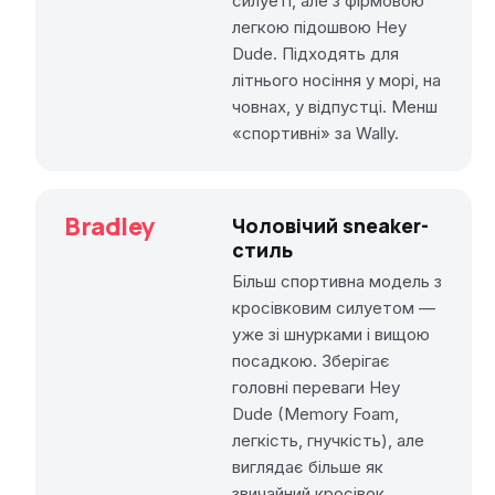
силуеті, але з фірмовою
легкою підошвою Hey
Dude. Підходять для
літнього носіння у морі, на
човнах, у відпустці. Менш
«спортивні» за Wally.
Bradley
Чоловічий sneaker-
стиль
Більш спортивна модель з
кросівковим силуетом —
уже зі шнурками і вищою
посадкою. Зберігає
головні переваги Hey
Dude (Memory Foam,
легкість, гнучкість), але
виглядає більше як
звичайний кросівок.