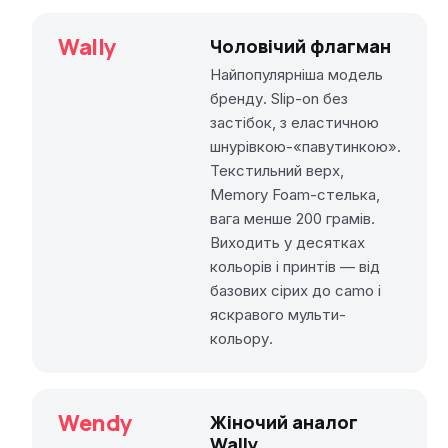
Wally
Чоловічий флагман
Найпопулярніша модель
бренду. Slip-on без
застібок, з еластичною
шнурівкою-«павутинкою».
Текстильний верх,
Memory Foam-стелька,
вага менше 200 грамів.
Виходить у десятках
кольорів і принтів — від
базових сірих до camo і
яскравого мульти-
кольору.
Wendy
Жіночий аналог
Wally