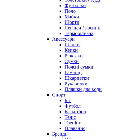
Футболки
Поло
Майки
Шорти
Легінси / лосини
Термобілизна
Аксесуари
Шапки
Кепки
Рюкзаки
Сумки
Поясні сумки
Гаманці
Шкарпетки
Рукавички
Пляшки для води
Спорт
Біг
Футбол
Баскетбол
Теніс
Тренінг
Плавання
Бренди