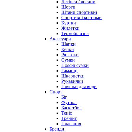
Легінси / лосини
Шорти
Штани спортивні
Спортивні костюми
Куртки
Жилетки
Термобілизна
Аксесуари
Шапки
Кепки
Рюкзаки
Сумки
Поясні сумки
Гаманці
Шкарпетки
Рукавички
Пляшки для води
Спорт
Біг
Футбол
Баскетбол
Теніс
Тренінг
Плавання
Бренди