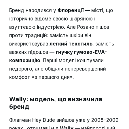
Бренд народився у
Флоренції
— місті, що
історично відоме своєю шкіряною і
взуттєвою індустрією. Але Розано пішов
проти традицій: замість шкіри він
використовував
легкий текстиль
, замість
важких підошов —
гнучку гумово-EVA-
композицію
. Перші моделі коштували
недорого, але обіцяли неперевершений
комфорт «з першого дня».
Wally: модель, що визначила
бренд
Флагман Hey Dude вийшов уже у 2008–2009
роках і отримав ім'я
Wally
— найпростіший