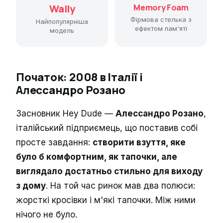
Wally
Memory Foam
Фірмова стелька з
Найпопулярніша
ефектом пам'яті
модель
Початок: 2008 в Італії і
Алессандро Розано
Засновник Hey Dude —
Алессандро Розано
,
італійський підприємець, що поставив собі
просте завдання:
створити взуття, яке
було б комфортним, як тапочки, але
виглядало достатньо стильно для виходу
з дому
. На той час ринок мав два полюси:
жорсткі кросівки і м'які тапочки. Між ними
нічого не було.