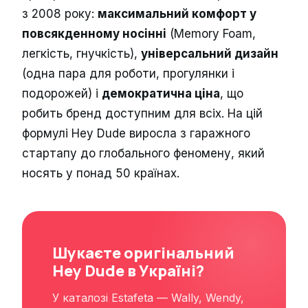
з 2008 року:
максимальний комфорт у
повсякденному носінні
(Memory Foam,
легкість, гнучкість),
універсальний дизайн
(одна пара для роботи, прогулянки і
подорожей) і
демократична ціна
, що
робить бренд доступним для всіх. На цій
формулі Hey Dude виросла з гаражного
стартапу до глобального феномену, який
носять у понад 50 країнах.
Шукаєте оригінальний
Hey Dude в Україні?
У каталозі Estafeta — Wally, Wendy,