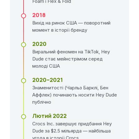
Foam і Flex & Fold
2018
Вихід на ринок США — поворотний
момент в історії бренду
2020
Виральний феномен на TikTok, Hey
Dude стає мейнстрімом серед
молоді США
2020–2021
Знаменитості (Чарльз Барклі, Бен
Аффлек) починають носити Hey Dude
публічно
Лютий 2022
Crocs Inc. завершує придбання Hey
Dude за $2.5 мільярда — найбільша
угода в історії Crocs