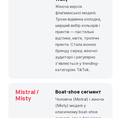
Жіноча версія
флагманської моделі.
Трохи відмінна колодка,
ширший вибір кольорів і
принтів — пастельні
відтінки, квіти, тропічні
принти. Стала іконою
бренду серед жіночої
аудиторії і регулярно
з'являється у trending-
категоріях TikTok.
Mistral /
Boat-shoe сегмент
Misty
Чоловіча (Mistral) і жіноча
(Misty) моделі у
класичному boat-shoe