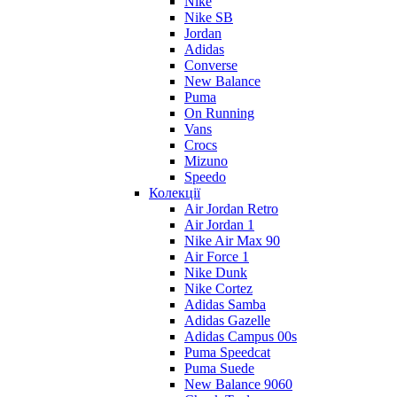
Nike
Nike SB
Jordan
Adidas
Converse
New Balance
Puma
On Running
Vans
Crocs
Mizuno
Speedo
Колекції
Air Jordan Retro
Air Jordan 1
Nike Air Max 90
Air Force 1
Nike Dunk
Nike Cortez
Adidas Samba
Adidas Gazelle
Adidas Campus 00s
Puma Speedcat
Puma Suede
New Balance 9060