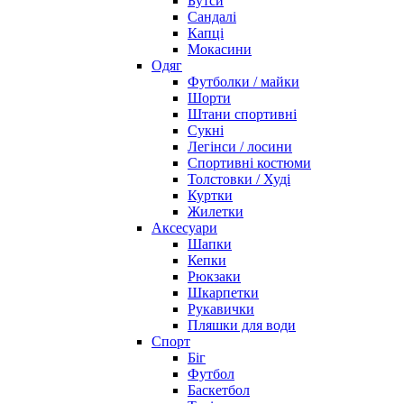
Бутси
Сандалі
Капці
Мокасини
Одяг
Футболки / майки
Шорти
Штани спортивні
Сукні
Легінси / лосини
Спортивні костюми
Толстовки / Худі
Куртки
Жилетки
Аксесуари
Шапки
Кепки
Рюкзаки
Шкарпетки
Рукавички
Пляшки для води
Спорт
Біг
Футбол
Баскетбол