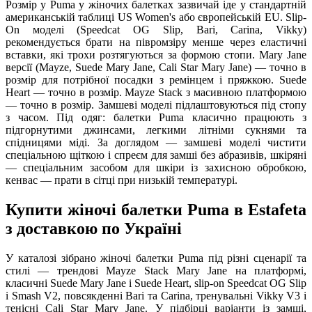
Розмір у Puma у жіночих балетках зазвичай іде у стандартній
американській таблиці US Women's або європейській EU. Slip-
On моделі (Speedcat OG Slip, Bari, Carina, Vikky)
рекомендується брати на півромзіру менше через еластичні
вставки, які трохи розтягуються за формою стопи. Mary Jane
версії (Mayze, Suede Mary Jane, Cali Star Mary Jane) — точно в
розмір для потрібної посадки з ремінцем і пряжкою. Suede
Heart — точно в розмір. Mayze Stack з масивною платформою
— точно в розмір. Замшеві моделі підлаштовуються під стопу
з часом. Під одяг: балетки Puma класично працюють з
підгорнутими джинсами, легкими літніми сукнями та
спідницями міді. За доглядом — замшеві моделі чистити
спеціальною щіткою і спреєм для замші без абразивів, шкіряні
— спеціальним засобом для шкіри із захисною обробкою,
кенвас — прати в сітці при низькій температурі.
Купити жіночі балетки Puma в Estafeta
з доставкою по Україні
У каталозі зібрано жіночі балетки Puma під різні сценарії та
стилі — трендові Mayze Stack Mary Jane на платформі,
класичні Suede Mary Jane і Suede Heart, slip-on Speedcat OG Slip
і Smash V2, повсякденні Bari та Carina, тренувальні Vikky V3 і
тенісні Cali Star Mary Jane. У підбірці варіанти із замші,