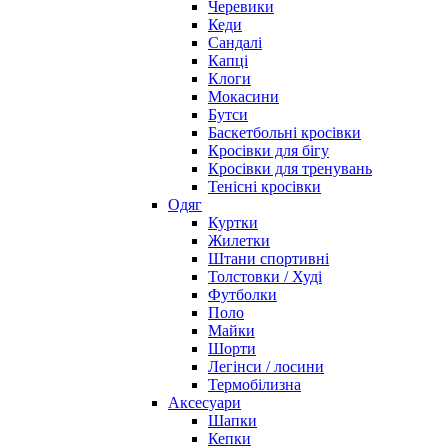
Черевики
Кеди
Сандалі
Капці
Клоги
Мокасини
Бутси
Баскетбольні кросівки
Кросівки для бігу
Кросівки для тренувань
Тенісні кросівки
Одяг
Куртки
Жилетки
Штани спортивні
Толстовки / Худі
Футболки
Поло
Майки
Шорти
Легінси / лосини
Термобілизна
Аксесуари
Шапки
Кепки