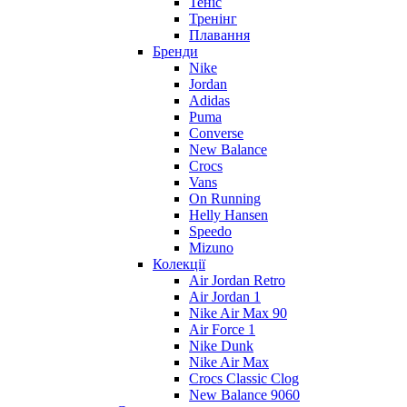
Теніс
Тренінг
Плавання
Бренди
Nike
Jordan
Adidas
Puma
Converse
New Balance
Crocs
Vans
On Running
Helly Hansen
Speedo
Mizuno
Колекції
Air Jordan Retro
Air Jordan 1
Nike Air Max 90
Air Force 1
Nike Dunk
Nike Air Max
Crocs Classic Clog
New Balance 9060