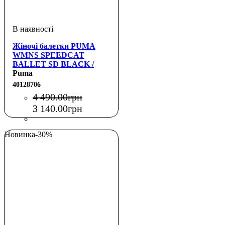
Жіночі балетки PUMA
WMNS SPEEDCAT
BALLET SD BLACK /
WHITE
Puma
40128706
4 490
.
00
грн
3 140
.
00
грн
Новинка
-30%