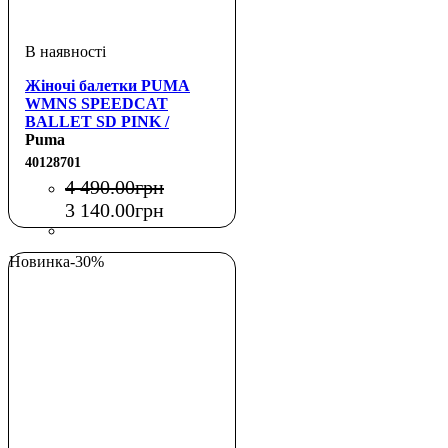
Жіночі балетки PUMA
WMNS SPEEDCAT
BALLET SD PINK /
WHITE
Puma
40128701
4 490
.
00
грн
3 140
.
00
грн
Новинка
-30%