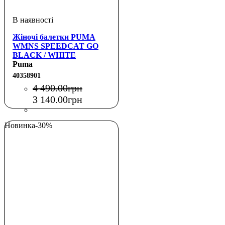
Жіночі балетки PUMA
WMNS SPEEDCAT GO
BLACK / WHITE
Puma
40358901
4 490
.
00
грн
3 140
.
00
грн
Новинка
-30%