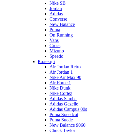
Nike SB
Jordan
Adidas
Converse
New Balance
Puma
On Running
Vans
Crocs
Mizuno
Speedo
Колекції
Air Jordan Retro
Air Jordan 1
Nike Air Max 90
Air Force 1
Nike Dunk
Nike Cortez
Adidas Samba
Adidas Gazelle
Adidas Campus 00s
Puma Speedcat
Puma Suede
New Balance 9060
Chuck Taylor