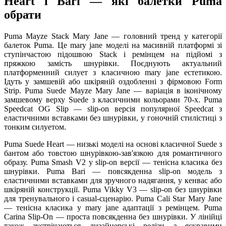
Heart і Bari — які балетки Puma
обрати
Puma Mayze Stack Mary Jane — головний тренд у категорії
балеток Puma. Це mary jane моделі на масивній платформі зі
ступінчастою підошвою Stack і ремінцем на підйомі з
пряжкою замість шнурівки. Поєднують актуальний
платформенний силует з класичною mary jane естетикою.
Ідуть у замшевій або шкіряній оздобленні з фірмовою Form
Strip. Puma Suede Mayze Mary Jane — варіація в іконічному
замшевому верху Suede з класичними кольорами 70-х. Puma
Speedcat OG Slip — slip-on версія популярної Speedcat з
еластичними вставками без шнурівки, у гоночній стилістиці з
тонким силуетом.
Puma Suede Heart — низькі моделі на основі класичної Suede з
бантом або товстою шнурівкою-зав'язкою для романтичного
образу. Puma Smash V2 у slip-on версії — тенісна класика без
шнурівки. Puma Bari — повсякденна slip-on модель з
еластичними вставками для зручного надягання, у кенвас або
шкіряній конструкції. Puma Vikky V3 — slip-on без шнурівки
для тренувального і casual-сценарію. Puma Cali Star Mary Jane
— тенісна класика у mary jane адаптації з ремінцем. Puma
Carina Slip-On — проста повсякденна без шнурівки. У лінійці
також зустрічаються дизайнерські релізи з яскравими