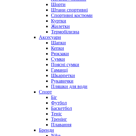
Шорти
Штани спортивні
Спортивні костюми
Куртки
Жилетки
Термобілизна
Аксесуари
Шапки
Кепки
Рюкзаки
Сумки
Поясні сумки
Гаманці
Шкарпетки
Рукавички
Пляшки для води
Спорт
Біг
Футбол
Баскетбол
Теніс
Тренінг
Плавання
Бренди
Nike