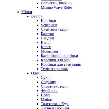
Converse Chuck 70
Mizuno Wave Rider
Жінки
Взуття
Кросівки
Черевики
Скейтери / кеди
Балетки
Сандалі
Капці
Клоги
Мокасини
Баскетбольні кросівки
Кросівки для бігу
Кросівки для тренувань
Тенісні кросівки
Одяг
Сукні
Спідниці
Спортивні топи
Футболки
Поло
Майки
Толстовки / Худі
Легінси / лосини