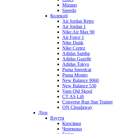
Mizuno
Speedo
Колекції
Air Jordan Retro
Air Jordan 1
Nike Air Max 90
Air Force 1
Nike Dunk
Nike Cortez
Adidas Samba
Adidas Gazelle
Adidas Tokyo
Puma Speedcat
Puma Mostro
New Balance 9060
New Balance 530
Vans Old Skool
CT AS Lift
Converse Run Star Trainer
ON Cloudaway
Діти
Взуття
Кросівки
Черевики