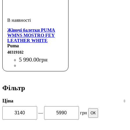
Жіночі балетки PUMA
WMNS MOSTRO FEY
LEATHER WHITE
Puma
40319102
5 990
.
00
грн
Фільтр
Ціна
—
грн
ОК