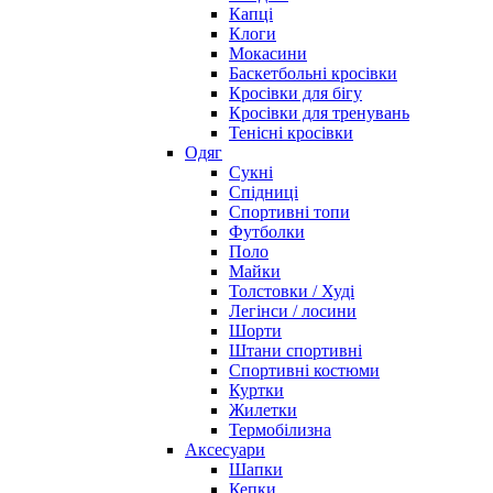
Капці
Клоги
Мокасини
Баскетбольні кросівки
Кросівки для бігу
Кросівки для тренувань
Тенісні кросівки
Одяг
Сукні
Спідниці
Спортивні топи
Футболки
Поло
Майки
Толстовки / Худі
Легінси / лосини
Шорти
Штани спортивні
Спортивні костюми
Куртки
Жилетки
Термобілизна
Аксесуари
Шапки
Кепки