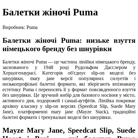
Балетки жіночі Puma
Виробник: Puma
Балетки жіночі Puma: низьке взуття
німецького бренду без шнурівки
Балетки жіночі Puma — це частина лінійки німецького бренду,
заснованого у 1948 році Рудольфом Дасслером у
Херцогенаурасі. Категорія об'єднує slip-on моделі без
шнурівки, mary jane версії популярних силуетів і
низькопрофільні балетні формати, які зберігають впізнавану
естетику Puma і переносять її у формат повсякденного взуття
без шнурівки. Це зручний вибір для базового носіння у місто,
активного дня, подорожей і casual-аутфітів. Лінійка покриває
архівну класику у slip-on версіях (Speedcat Slip, Suede Mary
Jane), платформенні mary jane (Mayze Stack), традиційні
балетні формати і тренувальні моделі без шнурівки.
Mayze Mary Jane, Speedcat Slip, Suede