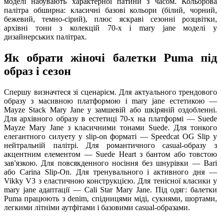
моделі набувають характерної патини з часом. Кольорова
палітра обширна: класичні базові кольори (білий, чорний,
бежевий, темно-сірий), плюс яскраві сезонні розцвітки,
архівні тони з колекцій 70-х і mary jane моделі у
дизайнерських палітрах.
Як обрати жіночі балетки Puma під
образ і сезон
Спершу визначтеся зі сценарієм. Для актуального трендового
образу з масивною платформою і mary jane естетикою —
Mayze Stack Mary Jane у замшевій або шкіряній оздобленні.
Для архівного образу в естетиці 70-х на платформі — Suede
Mayze Mary Jane з класичними тонами Suede. Для тонкого
елегантного силуету у slip-on форматі — Speedcat OG Slip у
нейтральній палітрі. Для романтичного casual-образу з
акцентним елементом — Suede Heart з бантом або товстою
зав'язкою. Для повсякденного носіння без шнурівки — Bari
або Carina Slip-On. Для тренувального і активного дня —
Vikky V3 з еластичною конструкцією. Для тенісної класики у
mary jane адаптації — Cali Star Mary Jane. Під одяг: балетки
Puma працюють з denim, спідницями міді, сукнями, шортами,
легкими літніми аутфітами і базовими casual-образами.