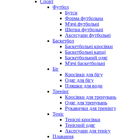
Спорт
Футбол
Бутси
Форма футбольна
М'ячі футбольні
Щитки футбольні
Аксесуари футбольні
Баскетбол
Баскетбольні кросівки
Баскетбольні капці
Баскетбольний одяг
М'ячі баскетбольні
Біг
Кросівки для бігу
Одяг для бігу
Пляшки для води
Тренінг
Кросівки для тренувань
Одяг для тренувань
Рукавички для тренінгу
Теніс
Тенісні кросівки
Тенісний одяг
Аксесуари для тенісу
Плавання