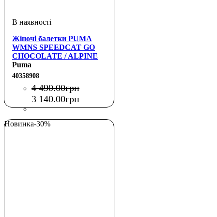
Жіночі балетки PUMA
WMNS SPEEDCAT GO
CHOCOLATE / ALPINE
WHITE
Puma
40358908
4 490
.
00
грн
3 140
.
00
грн
Новинка
-30%