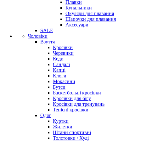
Плавки
Купальники
Окуляри для плавання
Шапочки для плавання
Аксесуари
SALE
Чоловіки
Взуття
Кросівки
Черевики
Кеди
Сандалі
Капці
Клоги
Мокасини
Бутси
Баскетбольні кросівки
Кросівки для бігу
Кросівки для тренувань
Тенісні кросівки
Одяг
Куртки
Жилетки
Штани спортивні
Толстовки / Худі