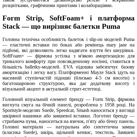
розцвітками, графічними принтами і колабораціями.
Form Strip, SoftFoam+ і платформа
Stack — що вирізняє балетки Puma
Головна технічна особливість балеток і slip-on моделей Puma
— еластичні вставки по боках або ремінець mary jane на
підйомі, які дозволяють легко надягати взуття без шнурівки.
SoftFoam+ — фірмова устілка з м'якою амортизацією для
тривалого комфорту при повсякденному носінні, ставиться в
більшість balletky-моделей. EVA підошва забезпечує базову
амортизацію і легку вагу. Платформенні Mayze Stack ідуть на
масивній ступінчастій підошві (близько 4-5 см висоти) з
багатошаровою структурою, яка дає додаткову висоту і
візуальний акцент в актуальній стрит-естетиці.
Головний візуальний елемент бренду — Form Strip, фірмова
вигнута смуга на бічній панелі, розроблена у 1958 році. На
Sportstyle-моделях Suede, Speedcat, Smash наноситься у вигляді
шкіряної нашивки або замшевої вставки. Логотип бренду —
стрибаюча пума, наноситься на язичок, п'яту або бічну панель.
Головні матеріали — натуральна або синтетична замша
(класика Suede), шкіра, щільний кенвас, текстиль. Замшеві