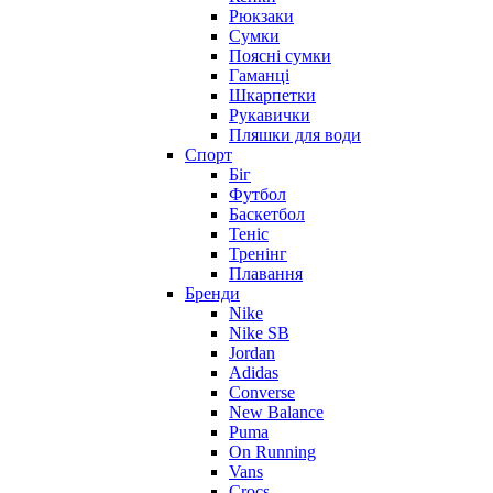
Рюкзаки
Сумки
Поясні сумки
Гаманці
Шкарпетки
Рукавички
Пляшки для води
Спорт
Біг
Футбол
Баскетбол
Теніс
Тренінг
Плавання
Бренди
Nike
Nike SB
Jordan
Adidas
Converse
New Balance
Puma
On Running
Vans
Crocs