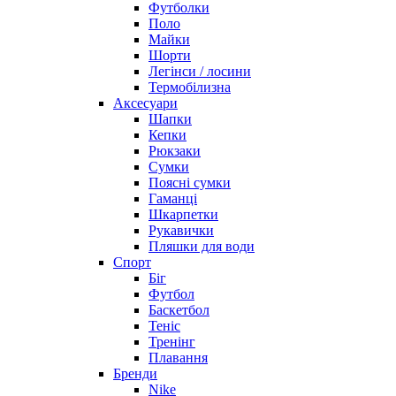
Футболки
Поло
Майки
Шорти
Легінси / лосини
Термобілизна
Аксесуари
Шапки
Кепки
Рюкзаки
Сумки
Поясні сумки
Гаманці
Шкарпетки
Рукавички
Пляшки для води
Спорт
Біг
Футбол
Баскетбол
Теніс
Тренінг
Плавання
Бренди
Nike