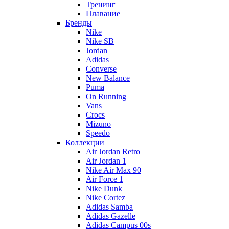
Тренинг
Плавание
Бренды
Nike
Nike SB
Jordan
Adidas
Converse
New Balance
Puma
On Running
Vans
Crocs
Mizuno
Speedo
Коллекции
Air Jordan Retro
Air Jordan 1
Nike Air Max 90
Air Force 1
Nike Dunk
Nike Cortez
Adidas Samba
Adidas Gazelle
Adidas Campus 00s