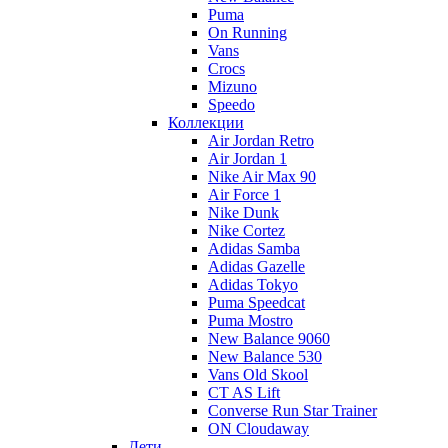
Puma
On Running
Vans
Crocs
Mizuno
Speedo
Коллекции
Air Jordan Retro
Air Jordan 1
Nike Air Max 90
Air Force 1
Nike Dunk
Nike Cortez
Adidas Samba
Adidas Gazelle
Adidas Tokyo
Puma Speedcat
Puma Mostro
New Balance 9060
New Balance 530
Vans Old Skool
CT AS Lift
Converse Run Star Trainer
ON Cloudaway
Дети