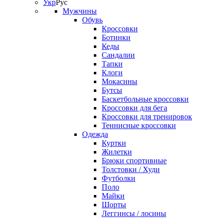
Укр
Рус
Мужчины
Обувь
Кроссовки
Ботинки
Кеды
Сандалии
Тапки
Клоги
Мокасины
Бутсы
Баскетбольные кроссовки
Кроссовки для бега
Кроссовки для тренировок
Теннисные кроссовки
Одежда
Куртки
Жилетки
Брюки спортивные
Толстовки / Худи
Футболки
Поло
Майки
Шорты
Леггинсы / лосины