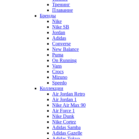
Тренинг
Плавание
Бренды
Nike
Nike SB
Jordan
Adidas
Converse
New Balance
Puma
On Running
Vans
Crocs
Mizuno
Speedo
Коллекции
Air Jordan Retro
Air Jordan 1
Nike Air Max 90
Air Force 1
Nike Dunk
Nike Cortez
Adidas Samba
Adidas Gazelle
Adidas Tokyo