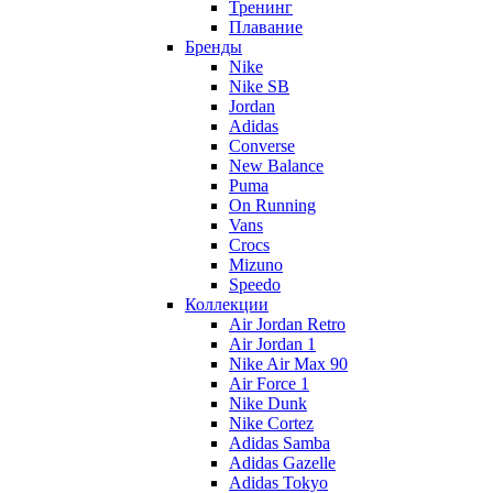
Тренинг
Плавание
Бренды
Nike
Nike SB
Jordan
Adidas
Converse
New Balance
Puma
On Running
Vans
Crocs
Mizuno
Speedo
Коллекции
Air Jordan Retro
Air Jordan 1
Nike Air Max 90
Air Force 1
Nike Dunk
Nike Cortez
Adidas Samba
Adidas Gazelle
Adidas Tokyo