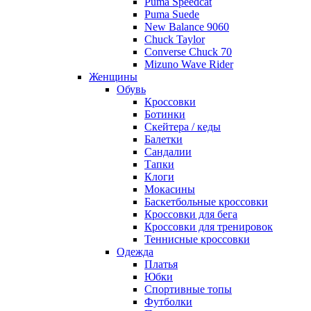
Puma Speedcat
Puma Suede
New Balance 9060
Chuck Taylor
Converse Chuck 70
Mizuno Wave Rider
Женщины
Обувь
Кроссовки
Ботинки
Скейтера / кеды
Балетки
Сандалии
Тапки
Клоги
Мокасины
Баскетбольные кроссовки
Кроссовки для бега
Кроссовки для тренировок
Теннисные кроссовки
Одежда
Платья
Юбки
Спортивные топы
Футболки