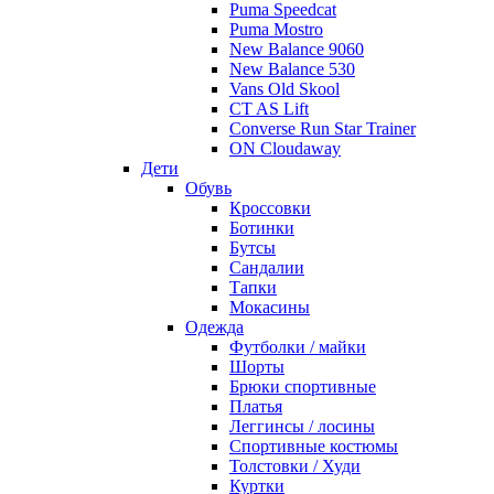
Puma Speedcat
Puma Mostro
New Balance 9060
New Balance 530
Vans Old Skool
CT AS Lift
Converse Run Star Trainer
ON Cloudaway
Дети
Обувь
Кроссовки
Ботинки
Бутсы
Сандалии
Тапки
Мокасины
Одежда
Футболки / майки
Шорты
Брюки спортивные
Платья
Леггинсы / лосины
Спортивные костюмы
Толстовки / Худи
Куртки