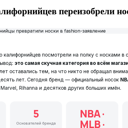
калифорнийцев переизобрели но
 калифорнийцев посмотрели на полку с носками в 
вывод:
это самая скучная категория во всём магаз
лет оставались тем, на что никто не обращал внима
десять лет. Сегодня бренд — официальный носок
NB
 Marvel, Rihanna и десятков других больших имён.
5
NBA ·
MLB ·
Основателей бренда