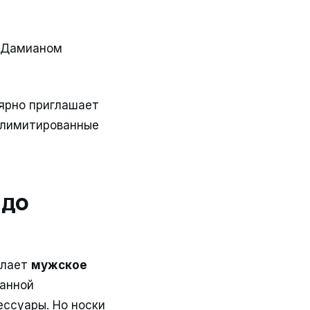
, Дамианом
лярно приглашает
ь лимитированные
 до
елает
мужское
ванной
сессуары. Но носки