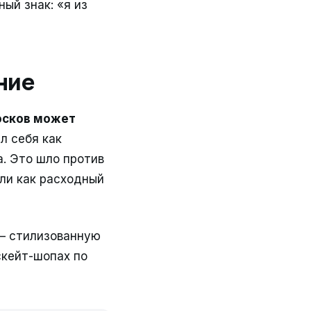
ый знак: «я из
ние
осков может
л себя как
. Это шло против
ли как расходный
 — стилизованную
скейт-шопах по