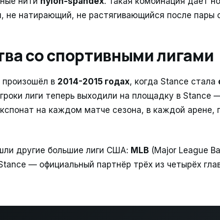
чные нити
nylon-spandex
. Такая комбинация даёт н
я, не натирающий, не растягивающийся после пары 
тва со спортивными лигами
 произошёл в
2014-2015 годах
, когда Stance стала
игроки лиги теперь выходили на площадку в Stance 
кспонат на каждом матче сезона, в каждой арене,
шли другие большие лиги США:
MLB
(Major League Ba
 Stance — официальный партнёр трёх из четырёх гл