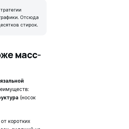
стратегии
 графики. Отсюда
есятков стирок.
оже масс-
вязальной
реимуществ:
руктура
(носок
 от коротких