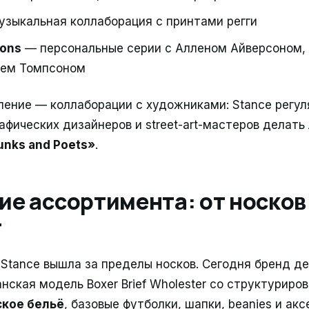
зыкальная коллаборация с принтами регги
ions
— персональные серии с Алленом Айверсоном
эем Томпсоном
ление — коллаборации с художниками: Stance регу
афических дизайнеров и street-art-мастеров делат
unks and Poets»
.
е ассортимента: от носков
r
 Stance вышла за пределы носков. Сегодня бренд д
нская модель Boxer Brief Wholester со структуриро
кое бельё
, базовые футболки, шапки, beanies и ак