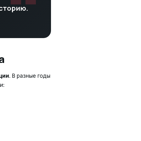
историю.
a
ции
. В разные годы
и: