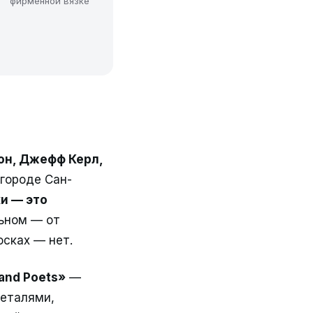
фирменной вязке
он, Джефф Керл,
 городе Сан-
и — это
льном — от
осках — нет.
and Poets»
—
деталями,