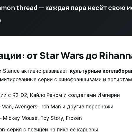
mon thread — каждая пара несёт свою 
e
ции: от Star Wars до Rihann
 Stance активно развивает
культурные коллабора
имитированные серии с кинофраншизами и артистам
ии с R2-D2, Кайло Реном и солдатами Империи
-Man, Avengers, Iron Man и другие персонажи
 Mickey Mouse, Toy Story, Frozen
on-серия с певицей на пике её карьеры