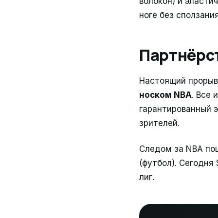
волокон) и эласти
ноге без сползани
Партнёрс
Настоящий прорыв
носком NBA
. Все 
гарантированный э
зрителей.
Следом за NBA по
(футбол). Сегодня
лиг.