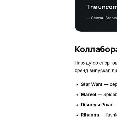
The uncom
— Слоган Stanc
Коллабора
Наряду со спортом
бренд выпускал л
Star Wars
— сер
Marvel
— Spider
Disney и Pixar
—
Rihanna
— fashi