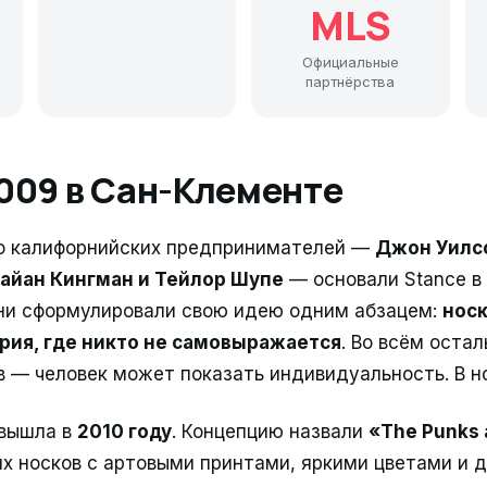
MLS
Официальные
партнёрства
009 в Сан-Клементе
ро калифорнийских предпринимателей —
Джон Уилс
Райан Кингман и Тейлор Шупе
— основали Stance в
они сформулировали свою идею одним абзацем:
носк
рия, где никто не самовыражается
. Во всём оста
в — человек может показать индивидуальность. В н
 вышла в
2010 году
. Концепцию назвали
«The Punks 
х носков с артовыми принтами, яркими цветами и 