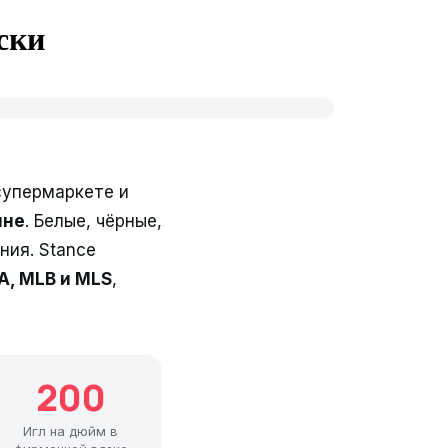
ски
супермаркете и
ине
. Белые, чёрные,
ния. Stance
A, MLB и MLS
,
200
Игл на дюйм в