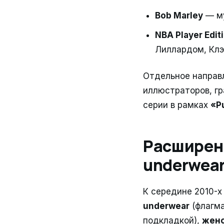
Bob Marley
— му
NBA Player Edit
Лиллардом, Кл
Отдельное направ
иллюстраторов, гр
серии в рамках
«P
Расширени
underwea
К середине 2010-х
underwear
(флагма
подкладкой),
женс