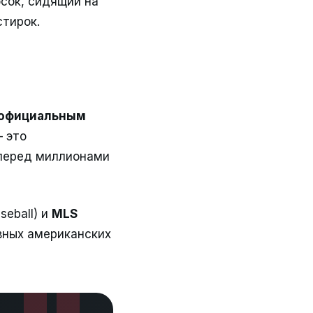
осок, сидящий на
стирок.
официальным
— это
 перед миллионами
seball) и
MLS
авных американских