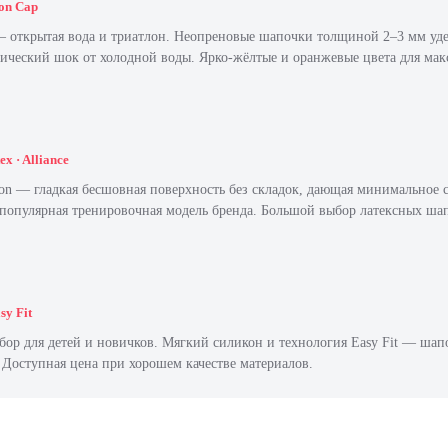
lon Cap
 открытая вода и триатлон. Неопреновые шапочки толщиной 2–3 мм уд
ический шок от холодной воды. Ярко-жёлтые и оранжевые цвета для ма
ex · Alliance
icon — гладкая бесшовная поверхность без складок, дающая минимальное с
 популярная тренировочная модель бренда. Большой выбор латексных ша
asy Fit
р для детей и новичков. Мягкий силикон и технология Easy Fit — шапоч
 Доступная цена при хорошем качестве материалов.