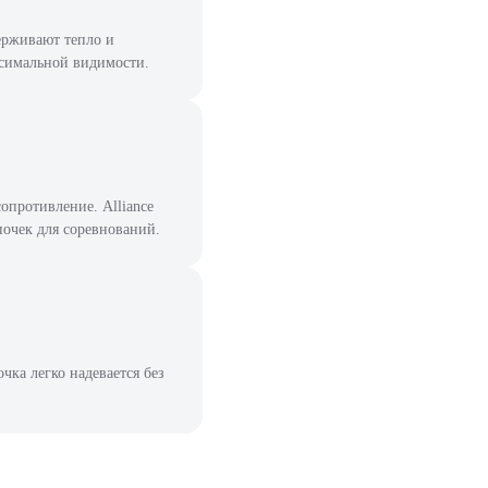
ерживают тепло и
ксимальной видимости.
опротивление. Alliance
почек для соревнований.
ка легко надевается без