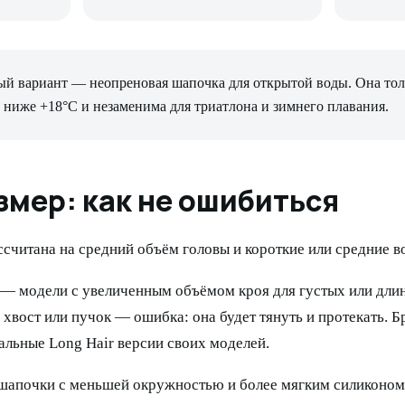
тый вариант — неопреновая шапочка для открытой воды. Она тол
 ниже +18°C и незаменима для триатлона и зимнего плавания.
змер: как не ошибиться
считана на средний объём головы и короткие или средние в
— модели с увеличенным объёмом кроя для густых или длин
хвост или пучок — ошибка: она будет тянуть и протекать. Б
льные Long Hair версии своих моделей.
апочки с меньшей окружностью и более мягким силиконом.