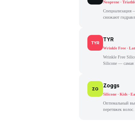
Neoprene · Triath
Специализация —
снижают гидравл
TYR
TYR
Wrinkle Free · Lat
Wrinkle Free Sil
Silicone — самая
Zoggs
ZG
Silicone · Kids · E
Оптимальный выбо
перетяжек волос.