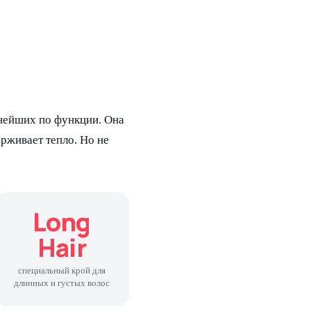
нейших по функции. Она
ерживает тепло. Но не
Long
Hair
специальный крой для
длинных и густых волос