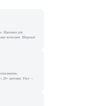
. Идеальна для
ными волосами. Широкая
отивлением,
 с 20+ цветами. Pace —