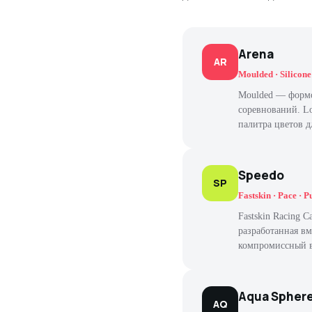
Arena
AR
Moulded · Silicone
Moulded — формо
соревнований. L
палитра цветов д
Speedo
SP
Fastskin · Pace · 
Fastskin Racing
разработанная вм
компромиссный в
Aqua Spher
AQ