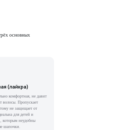
трёх основных
ая (лайкра)
ьно комфортная, не давит
ет волосы. Пропускает
этому не защищает от
деальна для детей и
, которым неудобны
е шапочки.