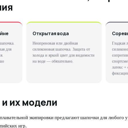
ния
ейне
Открытая вода
Сорев
шапочка.
Неопреновая или двойная
Гладкая 
ная для
силиконовая шапочка. Защита от
силикон
я.
холода и яркий цвет для видимости
сопротив
ошо
на воде — обязательно.
спортсме
латекс +
фиксации
 и их модели
плавательной экипировки предлагают шапочки для любого у
пийских игр.