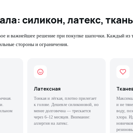
ала: силикон, латекс, ткань
ое и важнейшее решение при покупке шапочки. Каждый из 
ильные стороны и ограничения.
Латексная
Тканев
вечная.
Тонкая и лёгкая, плотно прилегает
Максимал
и.
к голове. Дешевле силиконовой, но
и не тян
вильном
менее долговечна — трескается
воду, по
через 6–12 месяцев. Внимание:
хлора. И
аллергия на латекс.
новичков
резиновы