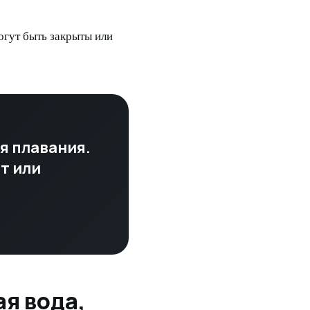
огут быть закрыты или
я плавания.
т или
ая вода,