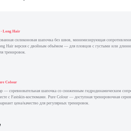
 · Long Hair
ванная силиконовая шапочка без швов, минимизирующая сопротивление
ong Hair версия с двойным объёмом — для пловцов с густыми или длин
ля тренировок.
Pure Colour
 Cap — соревновательная шапочка со сниженным гидродинамическим сопр
есте с Fastskin-костюмами. Pure Colour — доступная тренировочная серия
ариант цена/качество для регулярных тренировок.
e