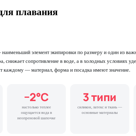
для плавания
 наименьший элемент экипировки по размеру и один из важ
а, снижает сопротивление в воде, а в холодных условиях уд
т каждому — материал, форма и посадка имеют значение.
−2°C
3 типи
настолько теплее
силикон, латекс и ткань —
ощущается вода в
основные материалы
неопреновой шапочке