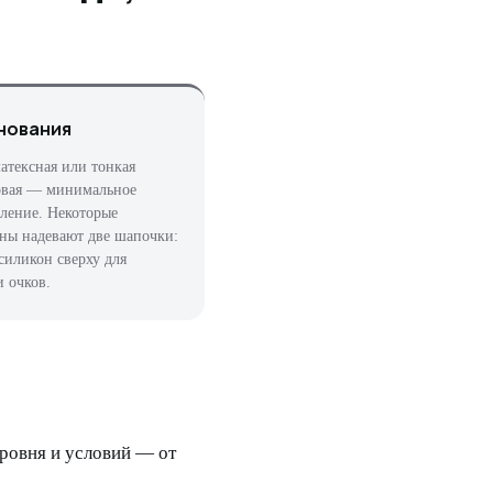
нования
латексная или тонкая
овая — минимальное
ление. Некоторые
ны надевают две шапочки:
 силикон сверху для
 очков.
ровня и условий — от