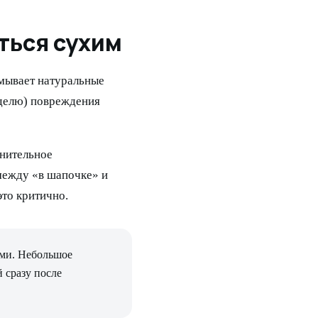
ться сухим
ымывает натуральные
еделю) повреждения
лнительное
между «в шапочке» и
это критично.
ыми. Небольшое
 сразу после