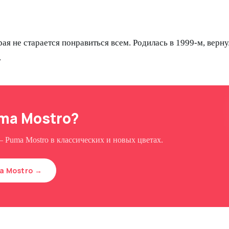
ая не старается понравиться всем. Родилась в 1999-м, верну
.
ma Mostro?
 — Puma Mostro в классических и новых цветах.
a Mostro →