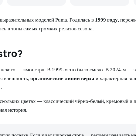
 выразительных моделей Puma. Родилась в
1999 году
, переж
ась в топы самых громких релизов сезона.
stro?
янского — «монстр». В 1999-м это было смело. В 2024-м — 
ая внешность,
органические линии верха
и характерная во
.
скольких цветах — классический чёрно-белый, кремовый и я
ная история.
зкую посадку. Если у вас широкая стопа — рекомендуем взять на