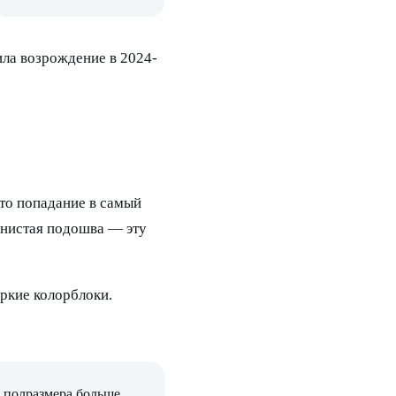
ила возрождение в 2024-
это попадание в самый
лнистая подошва — эту
ркие колорблоки.
 полразмера больше.