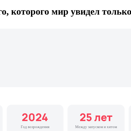
го, которого мир увидел только
2024
25 лет
Год возрождения
Между запуском и хитом