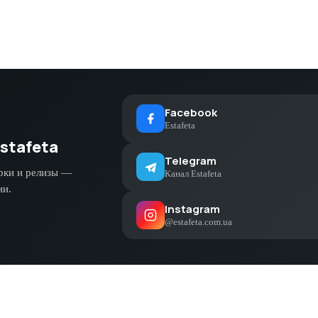
Facebook
Estafeta
stafeta
Telegram
рки и релизы —
Канал Estafeta
ии.
Instagram
@estafeta.com.ua