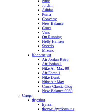
Nike
Jordan
Adidas
Puma
Converse
New Balance
Crocs
Vans
On Running
Helly Hansen
Speedo
Mizuno
Коллекции
Air Jordan Retro
Air Jordan 1
Nike Air Max 90
Air Force 1
Nike Dunk
Nike Air Max
Crocs Classic Clog
New Balance 9060
Спорт
Футбол
Бутсы
Форма футбольная