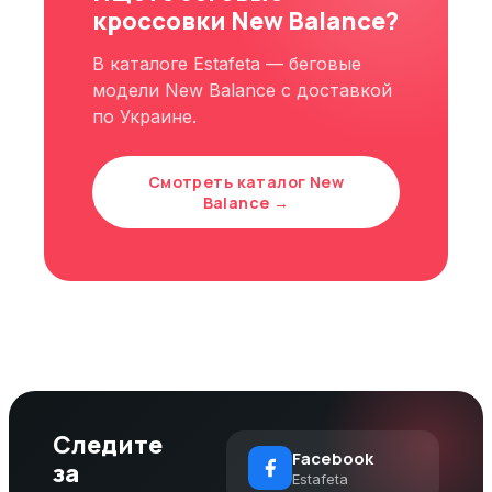
кроссовки New Balance?
В каталоге Estafeta — беговые
модели New Balance с доставкой
по Украине.
Смотреть каталог New
Balance →
Следите
Facebook
за
Estafeta