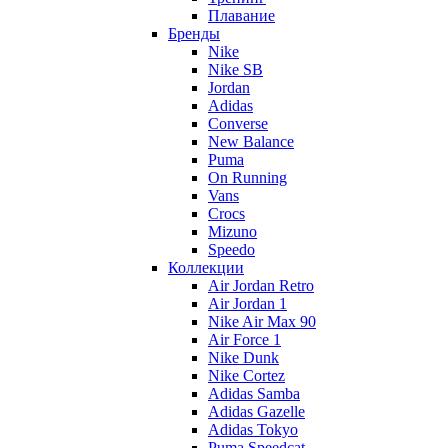
Плавание
Бренды
Nike
Nike SB
Jordan
Adidas
Converse
New Balance
Puma
On Running
Vans
Crocs
Mizuno
Speedo
Коллекции
Air Jordan Retro
Air Jordan 1
Nike Air Max 90
Air Force 1
Nike Dunk
Nike Cortez
Adidas Samba
Adidas Gazelle
Adidas Tokyo
Puma Speedcat