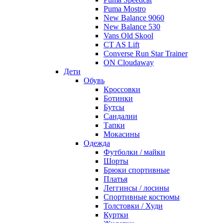
Puma Mostro
New Balance 9060
New Balance 530
Vans Old Skool
CT AS Lift
Converse Run Star Trainer
ON Cloudaway
Дети
Обувь
Кроссовки
Ботинки
Бутсы
Сандалии
Тапки
Мокасины
Одежда
Футболки / майки
Шорты
Брюки спортивные
Платья
Леггинсы / лосины
Спортивные костюмы
Толстовки / Худи
Куртки