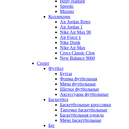
Helly Hansen
Speedo
Mizuno
Коллекции
Air Jordan Retro
Air Jordan 1
Nike Air Max 90
Air Force 1
Nike Dunk
Nike Air Max
Crocs Classic Clog
New Balance 9060
Спорт
Футбол
Бутсы
Форма футбольная
Мячи футбольные
Щитки футбольные
Аксессуары футбольные
Баскетбол
Баскетбольные кроссовки
Тапочки баскетбольные
Баскетбольная одежда
Мячи баскетбольные
Бег