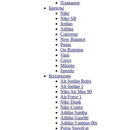
Плавание
Бренды
Nike
Nike SB
Jordan
Adidas
Converse
New Balance
Puma
On Running
Vans
Crocs
Mizuno
Speedo
Коллекции
Air Jordan Retro
Air Jordan 1
Nike Air Max 90
Air Force 1
Nike Dunk
Nike Cortez
Adidas Samba
Adidas Gazelle
Adidas Campus 00s
Puma Speedcat