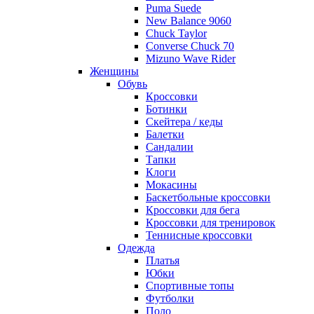
Puma Suede
New Balance 9060
Chuck Taylor
Converse Chuck 70
Mizuno Wave Rider
Женщины
Обувь
Кроссовки
Ботинки
Скейтера / кеды
Балетки
Сандалии
Тапки
Клоги
Мокасины
Баскетбольные кроссовки
Кроссовки для бега
Кроссовки для тренировок
Теннисные кроссовки
Одежда
Платья
Юбки
Спортивные топы
Футболки
Поло