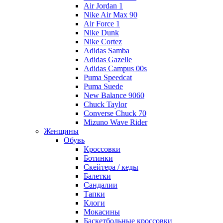
Air Jordan 1
Nike Air Max 90
Air Force 1
Nike Dunk
Nike Cortez
Adidas Samba
Adidas Gazelle
Adidas Campus 00s
Puma Speedcat
Puma Suede
New Balance 9060
Chuck Taylor
Converse Chuck 70
Mizuno Wave Rider
Женщины
Обувь
Кроссовки
Ботинки
Скейтера / кеды
Балетки
Сандалии
Тапки
Клоги
Мокасины
Баскетбольные кроссовки