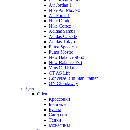
Air Jordan 1
Nike Air Max 90
Air Force 1
Nike Dunk
Nike Cortez
Adidas Samba
Adidas Gazelle
Adidas Tokyo
Puma Speedcat
Puma Mostro
New Balance 9060
New Balance 530
Vans Old Skool
CT AS Lift
Converse Run Star Trainer
ON Cloudaway
Дети
Обувь
Кроссовки
Ботинки
Бутсы
Сандалии
Тапки
Мокасины