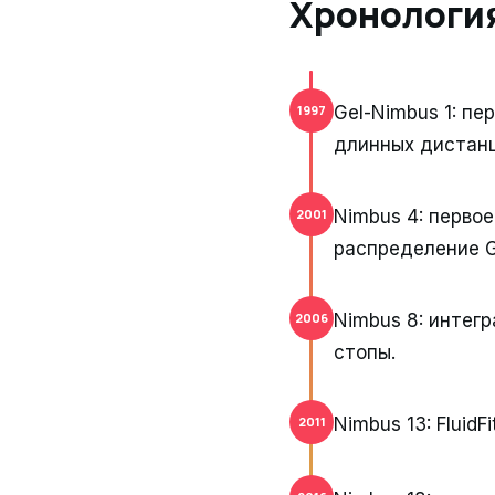
Хронологи
Gel-Nimbus 1: п
1997
длинных дистанц
Nimbus 4: перво
2001
распределение G
Nimbus 8: интег
2006
стопы.
Nimbus 13: Fluid
2011