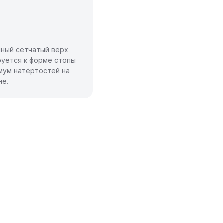
t
чный сетчатый верх
уется к форме стопы
мум натёртостей на
не.