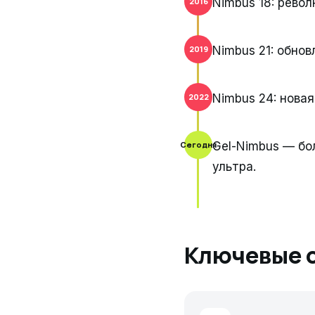
Nimbus 18: рево
2016
Nimbus 21: обнов
2019
Nimbus 24: новая
2022
Gel-Nimbus — бо
Сегодня
ультра.
Ключевые 