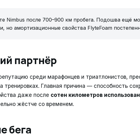
е Nimbus после 700–900 км пробега. Подошва ещё м
и, но амортизационные свойства FlyteFoam постепен
ий партнёр
 репутацию среди марафонцев и триатлонистов, пр
а тренировках. Главная причина — способность сох
ойства даже после
сотен километров использова
тельно жёстче со временем.
е бега