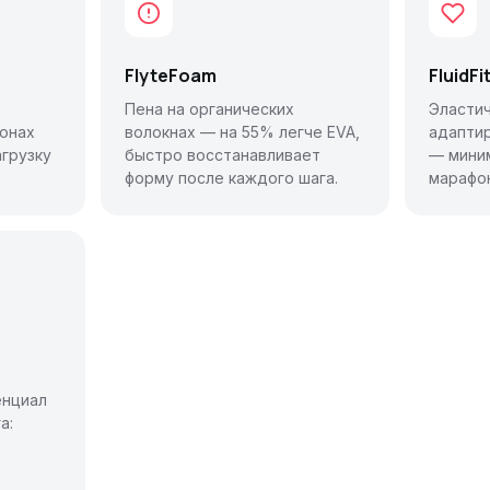
FlyteFoam
FluidFi
в
Пена на органических
Эласти
зонах
волокнах — на 55% легче EVA,
адаптир
грузку
быстро восстанавливает
— мини
форму после каждого шага.
марафо
енциал
а: