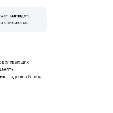
ожет выглядеть
но снижаются.
еодолевающих
ранять
ния
. Подошва Nimbus