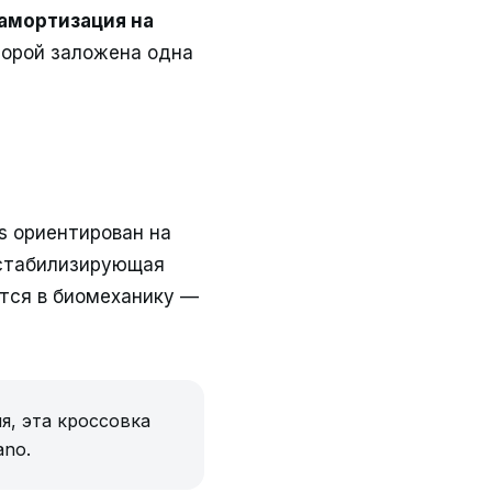
амортизация на
оторой заложена одна
s ориентирован на
 стабилизирующая
тся в биомеханику —
я, эта кроссовка
ano.