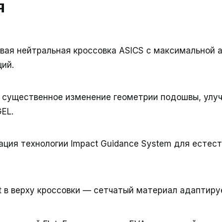
я
ервая нейтральная кроссовка ASICS с максимальной
ий.
е существенное изменение геометрии подошвы, улу
EL.
рация технологии Impact Guidance System для естес
Fit в верху кроссовки — сетчатый материал адаптиру