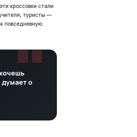
эти кроссовки стали
 учителя, туристы —
ак повседневную
"
 хочешь
я думает о