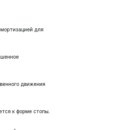
 амортизацией для
чшенное
твенного движения
ется к форме стопы.