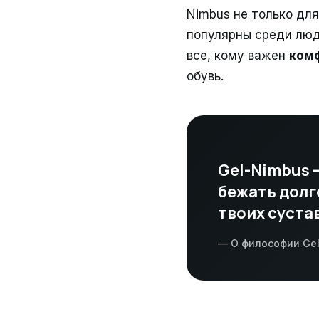
Nimbus не только для
популярны среди люд
все, кому важен
комф
обувь.
Gel-Nimbus —
бежать долго
твоих сустав
— О философии Ge