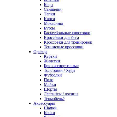
Кеды
Сандалии
Тапки
Клоги
Мокасины
Бутсы
Баскетбольные кроссовки
Кроссовки для бега
Кроссовки для тренировок
Теннисные кроссовки
Одежда
Куртки
Жилетки
Брюки спортивные
Толстовки / Худи
Футболки
Поло
Майки
Шорты
Леггинсы / лосины
Термобельё
Аксессуары
Шапки
Кепки