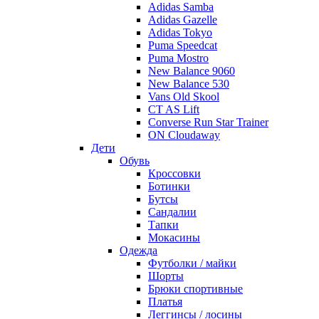
Adidas Samba
Adidas Gazelle
Adidas Tokyo
Puma Speedcat
Puma Mostro
New Balance 9060
New Balance 530
Vans Old Skool
CT AS Lift
Converse Run Star Trainer
ON Cloudaway
Дети
Обувь
Кроссовки
Ботинки
Бутсы
Сандалии
Тапки
Мокасины
Одежда
Футболки / майки
Шорты
Брюки спортивные
Платья
Леггинсы / лосины