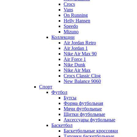
Crocs
Vans
On Running
Helly Hansen
Speedo
Mizuno
Коллекции
Air Jordan Retro
Air Jordan 1
Nike Air Max 90
Air Force 1
Nike Dunk
Nike Air Max
Crocs Classic Clog
New Balance 9060
Спорт
Футбол
Бутсы
Форма футбольная
Мячи футбольные
Щитки футбольные
Аксессуары футбольные
Баскетбол
Баскетбольные кроссовки
Тапочки баскетбольные