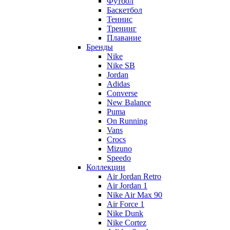
Футбол
Баскетбол
Теннис
Тренинг
Плавание
Бренды
Nike
Nike SB
Jordan
Adidas
Converse
New Balance
Puma
On Running
Vans
Crocs
Mizuno
Speedo
Коллекции
Air Jordan Retro
Air Jordan 1
Nike Air Max 90
Air Force 1
Nike Dunk
Nike Cortez