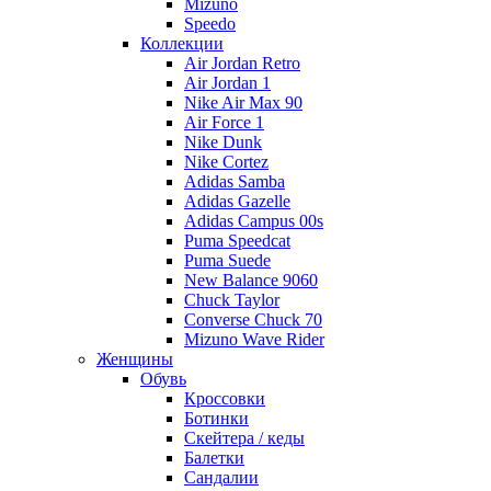
Mizuno
Speedo
Коллекции
Air Jordan Retro
Air Jordan 1
Nike Air Max 90
Air Force 1
Nike Dunk
Nike Cortez
Adidas Samba
Adidas Gazelle
Adidas Campus 00s
Puma Speedcat
Puma Suede
New Balance 9060
Chuck Taylor
Converse Chuck 70
Mizuno Wave Rider
Женщины
Обувь
Кроссовки
Ботинки
Скейтера / кеды
Балетки
Сандалии