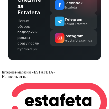
Facebook
за
Estafeta
Estafeta
Telegram
Новые
Канал Estafeta
обзоры,
подборки и
Instagram
релизы —
@estafeta.com.ua
сразу после
публикации.
Інтернет-магазин «ESTAFETA»
Написать отзыв