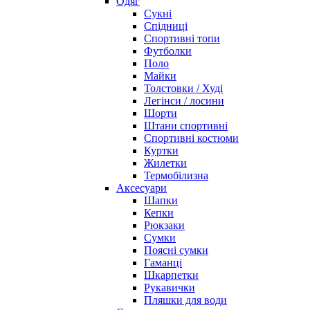
Одяг
Сукні
Спідниці
Спортивні топи
Футболки
Поло
Майки
Толстовки / Худі
Легінси / лосини
Шорти
Штани спортивні
Спортивні костюми
Куртки
Жилетки
Термобілизна
Аксесуари
Шапки
Кепки
Рюкзаки
Сумки
Поясні сумки
Гаманці
Шкарпетки
Рукавички
Пляшки для води