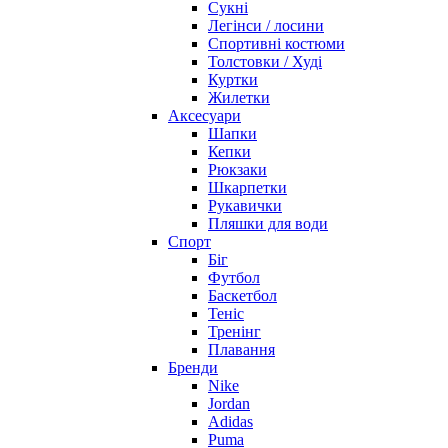
Сукні
Легінси / лосини
Спортивні костюми
Толстовки / Худі
Куртки
Жилетки
Аксесуари
Шапки
Кепки
Рюкзаки
Шкарпетки
Рукавички
Пляшки для води
Спорт
Біг
Футбол
Баскетбол
Теніс
Тренінг
Плавання
Бренди
Nike
Jordan
Adidas
Puma