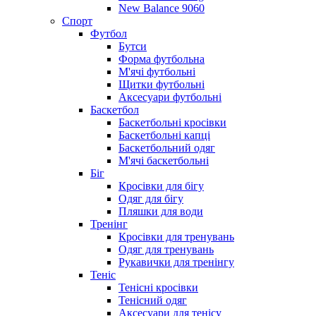
New Balance 9060
Спорт
Футбол
Бутси
Форма футбольна
М'ячі футбольні
Щитки футбольні
Аксесуари футбольні
Баскетбол
Баскетбольні кросівки
Баскетбольні капці
Баскетбольний одяг
М'ячі баскетбольні
Біг
Кросівки для бігу
Одяг для бігу
Пляшки для води
Тренінг
Кросівки для тренувань
Одяг для тренувань
Рукавички для тренінгу
Теніс
Тенісні кросівки
Тенісний одяг
Аксесуари для тенісу