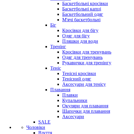
Баскетбольні кросівки
Баскетбольні капці
Баскетбольний одяг
М'ячі баскетбольні
Біг
Кросівки для бігу
Одяг для бігу
Пляшки для води
Тренінг
Кросівки для тренувань
Одяг для тренувань
Рукавички для тренінгу
Теніс
Тенісні кросівки
Тенісний одяг
Аксесуари для тенісу
Плавання
Плавки
Купальники
Окуляри для плавання
Шапочки для плавання
Аксесуари
SALE
Чоловіки
Взуття