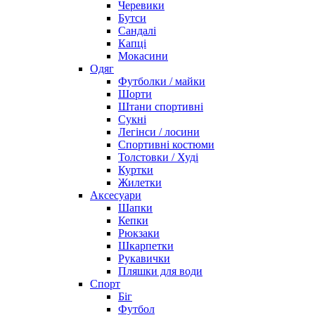
Черевики
Бутси
Сандалі
Капці
Мокасини
Одяг
Футболки / майки
Шорти
Штани спортивні
Сукні
Легінси / лосини
Спортивні костюми
Толстовки / Худі
Куртки
Жилетки
Аксесуари
Шапки
Кепки
Рюкзаки
Шкарпетки
Рукавички
Пляшки для води
Спорт
Біг
Футбол