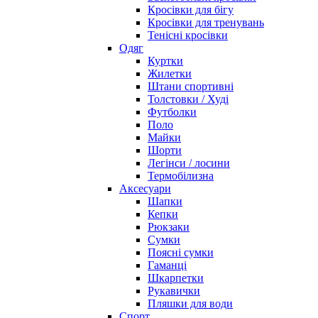
Кросівки для бігу
Кросівки для тренувань
Тенісні кросівки
Одяг
Куртки
Жилетки
Штани спортивні
Толстовки / Худі
Футболки
Поло
Майки
Шорти
Легінси / лосини
Термобілизна
Аксесуари
Шапки
Кепки
Рюкзаки
Сумки
Поясні сумки
Гаманці
Шкарпетки
Рукавички
Пляшки для води
Спорт