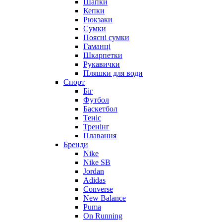
Шапки
Кепки
Рюкзаки
Сумки
Поясні сумки
Гаманці
Шкарпетки
Рукавички
Пляшки для води
Спорт
Біг
Футбол
Баскетбол
Теніс
Тренінг
Плавання
Бренди
Nike
Nike SB
Jordan
Adidas
Converse
New Balance
Puma
On Running