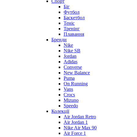
Спорт
Біг
Футбол
Баскетбол
Теніс
Тренінг
Плавання
Бренди
Nike
Nike SB
Jordan
Adidas
Converse
New Balance
Puma
On Running
Vans
Crocs
Mizuno
Speedo
Колекції
Air Jordan Retro
Air Jordan 1
Nike Air Max 90
Air Force 1