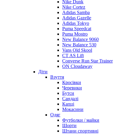
Nike Dunk
Nike Cortez
Adidas Samba
Adidas Gazelle
Adidas Tokyo
Puma Speedcat
Puma Mostro
New Balance 9060
New Balance 530
Vans Old Skool
CT AS Lift
Converse Run Star Trainer
ON Cloudaway
Діти
Взуття
Кросівки
Черевики
Бутси
Сандалі
Капці
Мокасини
Одяг
Футболки / майки
Шорти
Штани спортивні