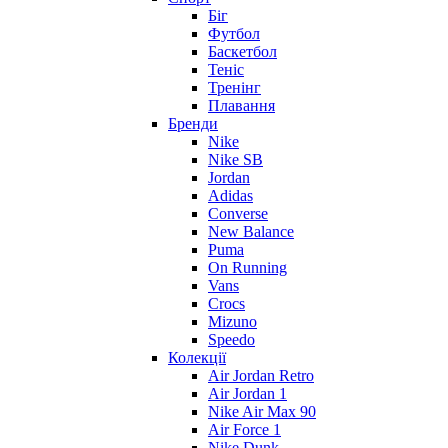
Біг
Футбол
Баскетбол
Теніс
Тренінг
Плавання
Бренди
Nike
Nike SB
Jordan
Adidas
Converse
New Balance
Puma
On Running
Vans
Crocs
Mizuno
Speedo
Колекції
Air Jordan Retro
Air Jordan 1
Nike Air Max 90
Air Force 1
Nike Dunk