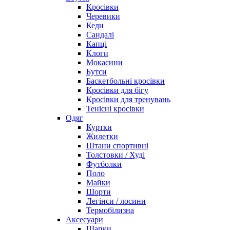
Кросівки
Черевики
Кеди
Сандалі
Капці
Клоги
Мокасини
Бутси
Баскетбольні кросівки
Кросівки для бігу
Кросівки для тренувань
Тенісні кросівки
Одяг
Куртки
Жилетки
Штани спортивні
Толстовки / Худі
Футболки
Поло
Майки
Шорти
Легінси / лосини
Термобілизна
Аксесуари
Шапки