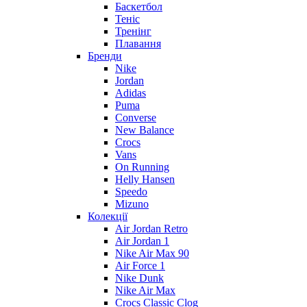
Баскетбол
Теніс
Тренінг
Плавання
Бренди
Nike
Jordan
Adidas
Puma
Converse
New Balance
Crocs
Vans
On Running
Helly Hansen
Speedo
Mizuno
Колекції
Air Jordan Retro
Air Jordan 1
Nike Air Max 90
Air Force 1
Nike Dunk
Nike Air Max
Crocs Classic Clog