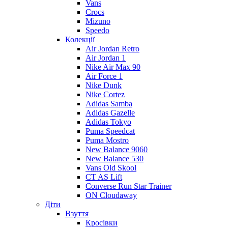
Vans
Crocs
Mizuno
Speedo
Колекції
Air Jordan Retro
Air Jordan 1
Nike Air Max 90
Air Force 1
Nike Dunk
Nike Cortez
Adidas Samba
Adidas Gazelle
Adidas Tokyo
Puma Speedcat
Puma Mostro
New Balance 9060
New Balance 530
Vans Old Skool
CT AS Lift
Converse Run Star Trainer
ON Cloudaway
Діти
Взуття
Кросівки