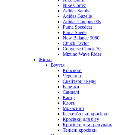
Nike Cortez
Adidas Samba
Adidas Gazelle
Adidas Campus 00s
Puma Speedcat
Puma Suede
New Balance 9060
Chuck Taylor
Converse Chuck 70
Mizuno Wave Rider
Жінки
Взуття
Кросівки
Черевики
Скейтери / кеди
Балетки
Сандалі
Капці
Клоги
Мокасини
Баскетбольні кросівки
Кросівки для бігу
Кросівки для тренувань
Тенісні кросівки