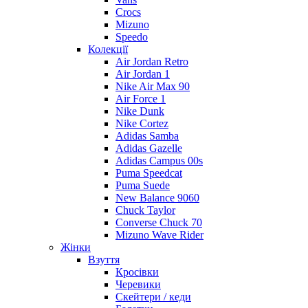
Crocs
Mizuno
Speedo
Колекції
Air Jordan Retro
Air Jordan 1
Nike Air Max 90
Air Force 1
Nike Dunk
Nike Cortez
Adidas Samba
Adidas Gazelle
Adidas Campus 00s
Puma Speedcat
Puma Suede
New Balance 9060
Chuck Taylor
Converse Chuck 70
Mizuno Wave Rider
Жінки
Взуття
Кросівки
Черевики
Скейтери / кеди