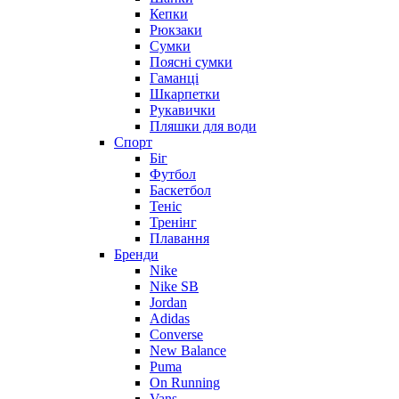
Кепки
Рюкзаки
Сумки
Поясні сумки
Гаманці
Шкарпетки
Рукавички
Пляшки для води
Спорт
Біг
Футбол
Баскетбол
Теніс
Тренінг
Плавання
Бренди
Nike
Nike SB
Jordan
Adidas
Converse
New Balance
Puma
On Running
Vans