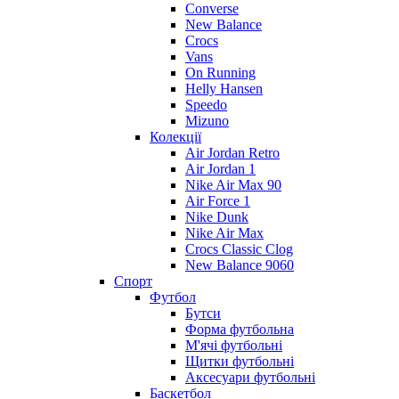
Converse
New Balance
Crocs
Vans
On Running
Helly Hansen
Speedo
Mizuno
Колекції
Air Jordan Retro
Air Jordan 1
Nike Air Max 90
Air Force 1
Nike Dunk
Nike Air Max
Crocs Classic Clog
New Balance 9060
Спорт
Футбол
Бутси
Форма футбольна
М'ячі футбольні
Щитки футбольні
Аксесуари футбольні
Баскетбол