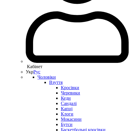
Кабінет
Укр
Рус
Чоловіки
Взуття
Кросівки
Черевики
Кеди
Сандалі
Капці
Клоги
Мокасини
Бутси
Баскетбольні кросівки