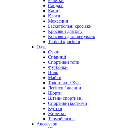
Балетки
Сандалі
Капці
Клоги
Мокасини
Баскетбольні кросівки
Кросівки для бігу
Кросівки для тренувань
Тенісні кросівки
Одяг
Сукні
Спідниці
Спортивні топи
Футболки
Поло
Майки
Толстовки / Худі
Легінси / лосини
Шорти
Штани спортивні
Спортивні костюми
Куртки
Жилетки
Термобілизна
Аксесуари