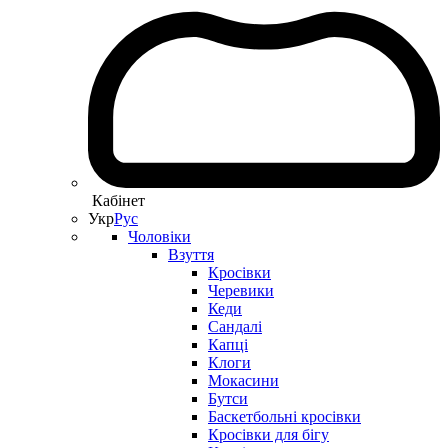
Кабінет
Укр
Рус
Чоловіки
Взуття
Кросівки
Черевики
Кеди
Сандалі
Капці
Клоги
Мокасини
Бутси
Баскетбольні кросівки
Кросівки для бігу