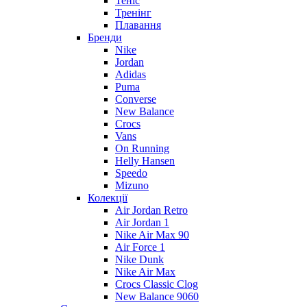
Теніс
Тренінг
Плавання
Бренди
Nike
Jordan
Adidas
Puma
Converse
New Balance
Crocs
Vans
On Running
Helly Hansen
Speedo
Mizuno
Колекції
Air Jordan Retro
Air Jordan 1
Nike Air Max 90
Air Force 1
Nike Dunk
Nike Air Max
Crocs Classic Clog
New Balance 9060