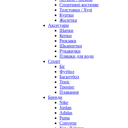
Спортивні костюми
Толстовки / Худі
Куртки
Жилетки
Аксесуари
Шапки
Кепки
Рюкзаки
Шкарпетки
Рукавички
Пляшки для води
Спорт
Біг
Футбол
Баскетбол
Теніс
Тренінг
Плавання
Бренди
Nike
Jordan
Adidas
Puma
Converse