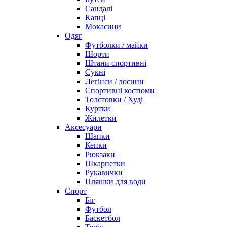
Сандалі
Капці
Мокасини
Одяг
Футболки / майки
Шорти
Штани спортивні
Сукні
Легінси / лосини
Спортивні костюми
Толстовки / Худі
Куртки
Жилетки
Аксесуари
Шапки
Кепки
Рюкзаки
Шкарпетки
Рукавички
Пляшки для води
Спорт
Біг
Футбол
Баскетбол