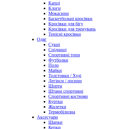
Капці
Клоги
Мокасини
Баскетбольні кросівки
Кросівки для бігу
Кросівки для тренувань
Тенісні кросівки
Одяг
Сукні
Спідниці
Спортивні топи
Футболки
Поло
Майки
Толстовки / Худі
Легінси / лосини
Шорти
Штани спортивні
Спортивні костюми
Куртки
Жилетки
Термобілизна
Аксесуари
Шапки
Кепки