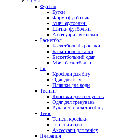
Спорт
Футбол
Бутси
Форма футбольна
М'ячі футбольні
Щитки футбольні
Аксесуари футбольні
Баскетбол
Баскетбольні кросівки
Баскетбольні капці
Баскетбольний одяг
М'ячі баскетбольні
Біг
Кросівки для бігу
Одяг для бігу
Пляшки для води
Тренінг
Кросівки для тренувань
Одяг для тренувань
Рукавички для тренінгу
Теніс
Тенісні кросівки
Тенісний одяг
Аксесуари для тенісу
Плавання