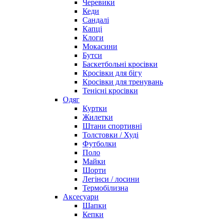
Черевики
Кеди
Сандалі
Капці
Клоги
Мокасини
Бутси
Баскетбольні кросівки
Кросівки для бігу
Кросівки для тренувань
Тенісні кросівки
Одяг
Куртки
Жилетки
Штани спортивні
Толстовки / Худі
Футболки
Поло
Майки
Шорти
Легінси / лосини
Термобілизна
Аксесуари
Шапки
Кепки