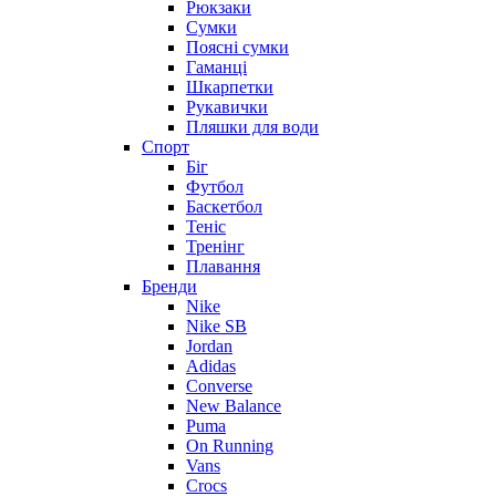
Рюкзаки
Сумки
Поясні сумки
Гаманці
Шкарпетки
Рукавички
Пляшки для води
Спорт
Біг
Футбол
Баскетбол
Теніс
Тренінг
Плавання
Бренди
Nike
Nike SB
Jordan
Adidas
Converse
New Balance
Puma
On Running
Vans
Crocs