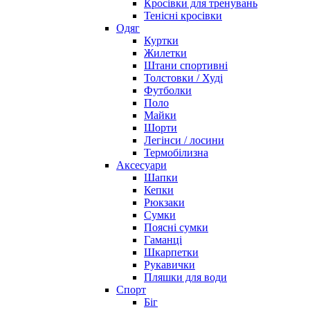
Кросівки для тренувань
Тенісні кросівки
Одяг
Куртки
Жилетки
Штани спортивні
Толстовки / Худі
Футболки
Поло
Майки
Шорти
Легінси / лосини
Термобілизна
Аксесуари
Шапки
Кепки
Рюкзаки
Сумки
Поясні сумки
Гаманці
Шкарпетки
Рукавички
Пляшки для води
Спорт
Біг