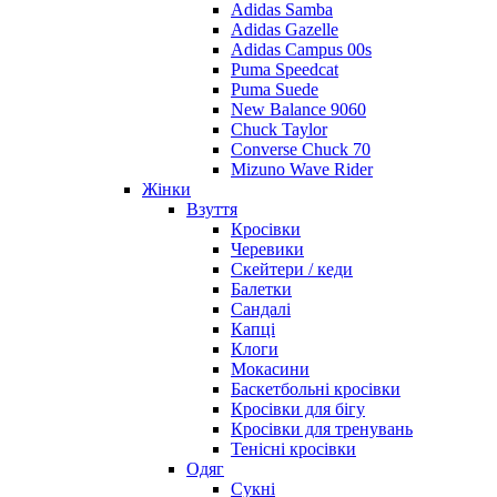
Adidas Samba
Adidas Gazelle
Adidas Campus 00s
Puma Speedcat
Puma Suede
New Balance 9060
Chuck Taylor
Converse Chuck 70
Mizuno Wave Rider
Жінки
Взуття
Кросівки
Черевики
Скейтери / кеди
Балетки
Сандалі
Капці
Клоги
Мокасини
Баскетбольні кросівки
Кросівки для бігу
Кросівки для тренувань
Тенісні кросівки
Одяг
Сукні