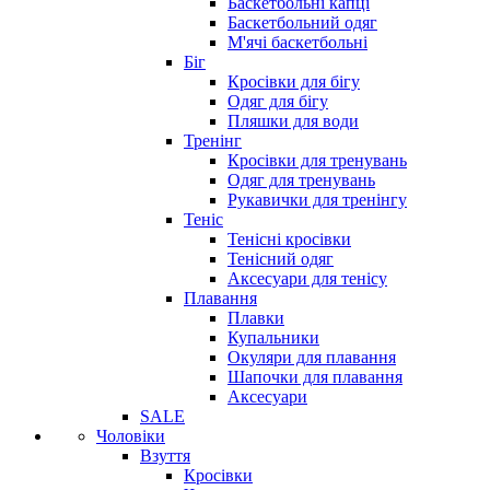
Баскетбольні капці
Баскетбольний одяг
М'ячі баскетбольні
Біг
Кросівки для бігу
Одяг для бігу
Пляшки для води
Тренінг
Кросівки для тренувань
Одяг для тренувань
Рукавички для тренінгу
Теніс
Тенісні кросівки
Тенісний одяг
Аксесуари для тенісу
Плавання
Плавки
Купальники
Окуляри для плавання
Шапочки для плавання
Аксесуари
SALE
Чоловіки
Взуття
Кросівки