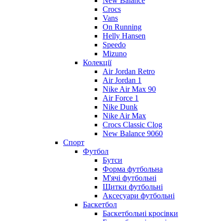
New Balance
Crocs
Vans
On Running
Helly Hansen
Speedo
Mizuno
Колекції
Air Jordan Retro
Air Jordan 1
Nike Air Max 90
Air Force 1
Nike Dunk
Nike Air Max
Crocs Classic Clog
New Balance 9060
Спорт
Футбол
Бутси
Форма футбольна
М'ячі футбольні
Щитки футбольні
Аксесуари футбольні
Баскетбол
Баскетбольні кросівки