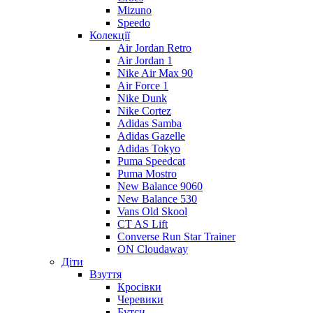
Mizuno
Speedo
Колекції
Air Jordan Retro
Air Jordan 1
Nike Air Max 90
Air Force 1
Nike Dunk
Nike Cortez
Adidas Samba
Adidas Gazelle
Adidas Tokyo
Puma Speedcat
Puma Mostro
New Balance 9060
New Balance 530
Vans Old Skool
CT AS Lift
Converse Run Star Trainer
ON Cloudaway
Діти
Взуття
Кросівки
Черевики
Бутси