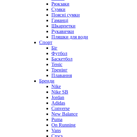
Рюкзаки
Сумки
Поясні сумки
Гаманці
Шкарпетки
Рукавички
Пляшки для води
Спорт
Біг
Футбол
Баскетбол
Теніс
Тренінг
Плавання
Бренди
Nike
Nike SB
Jordan
Adidas
Converse
New Balance
Puma
On Running
Vans
Crocs