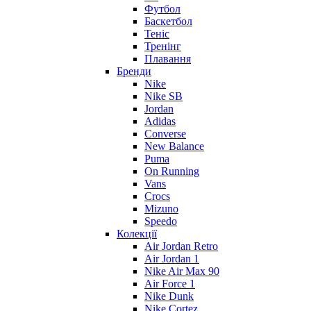
Футбол
Баскетбол
Теніс
Тренінг
Плавання
Бренди
Nike
Nike SB
Jordan
Adidas
Converse
New Balance
Puma
On Running
Vans
Crocs
Mizuno
Speedo
Колекції
Air Jordan Retro
Air Jordan 1
Nike Air Max 90
Air Force 1
Nike Dunk
Nike Cortez