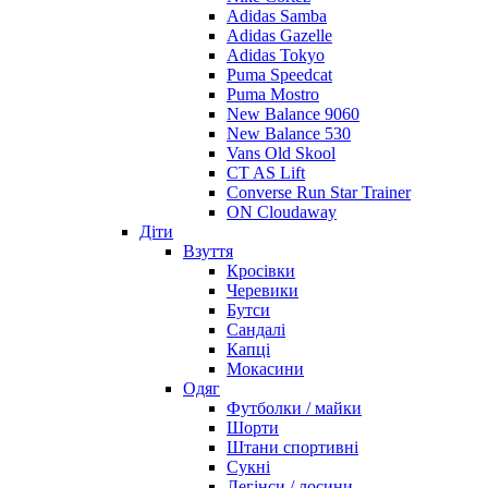
Adidas Samba
Adidas Gazelle
Adidas Tokyo
Puma Speedcat
Puma Mostro
New Balance 9060
New Balance 530
Vans Old Skool
CT AS Lift
Converse Run Star Trainer
ON Cloudaway
Діти
Взуття
Кросівки
Черевики
Бутси
Сандалі
Капці
Мокасини
Одяг
Футболки / майки
Шорти
Штани спортивні
Сукні
Легінси / лосини