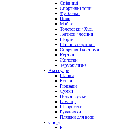
Спідниці
Спортивні топи
Футболки
Поло
Майки
Толстовки / Худі
Легінси / лосини
Шорти
Штани спортивні
Спортивні костюми
Куртки
Жилетки
Термобілизна
Аксесуари
Шапки
Кепки
Рюкзаки
Сумки
Поясні сумки
Гаманці
Шкарпетки
Рукавички
Пляшки для води
Спорт
Біг