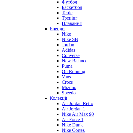
Футбол
Баскетбол
Теніс
Тренінг
Плавання
Бренди
Nike
Nike SB
Jordan
Adidas
Converse
New Balance
Puma
On Running
Vans
Crocs
Mizuno
Speedo
Колекції
Air Jordan Retro
Air Jordan 1
Nike Air Max 90
Air Force 1
Nike Dunk
Nike Cortez