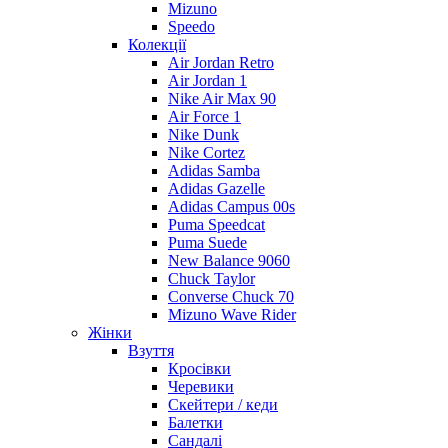
Mizuno
Speedo
Колекції
Air Jordan Retro
Air Jordan 1
Nike Air Max 90
Air Force 1
Nike Dunk
Nike Cortez
Adidas Samba
Adidas Gazelle
Adidas Campus 00s
Puma Speedcat
Puma Suede
New Balance 9060
Chuck Taylor
Converse Chuck 70
Mizuno Wave Rider
Жінки
Взуття
Кросівки
Черевики
Скейтери / кеди
Балетки
Сандалі